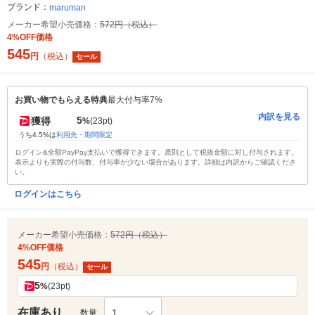
ブランド：
maruman
メーカー希望小売価格：
572円（税込）
4%OFF価格
545
円
（税込）
セール
お買い物でもらえる特典
最大付与率7%
内訳を見る
5
獲得
%
(23pt)
うち4.5%は
利用先・期間限定
ログイン&全額PayPay支払いで獲得できます。原則として税抜金額に対し付与されます。
表示よりも実際の付与数、付与率が少ない場合があります。詳細は内訳からご確認くださ
い。
ログインはこちら
メーカー希望小売価格：
572円（税込）
4%OFF価格
545
円
（税込）
セール
5
%
(23pt)
在庫あり
1
数量