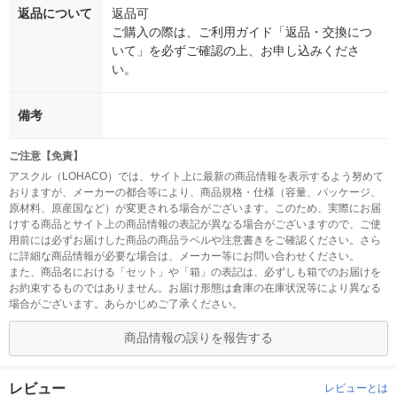
返品について
返品可
ご購入の際は、ご利用ガイド「返品・交換につ
いて」を必ずご確認の上、お申し込みくださ
い。
備考
ご注意【免責】
アスクル（LOHACO）では、サイト上に最新の商品情報を表示するよう努めて
おりますが、メーカーの都合等により、商品規格・仕様（容量、パッケージ、
原材料、原産国など）が変更される場合がございます。このため、実際にお届
けする商品とサイト上の商品情報の表記が異なる場合がございますので、ご使
用前には必ずお届けした商品の商品ラベルや注意書きをご確認ください。さら
に詳細な商品情報が必要な場合は、メーカー等にお問い合わせください。
また、商品名における「セット」や「箱」の表記は、必ずしも箱でのお届けを
お約束するものではありません。お届け形態は倉庫の在庫状況等により異なる
場合がございます。あらかじめご了承ください。
商品情報の誤りを報告する
レビュー
レビューとは