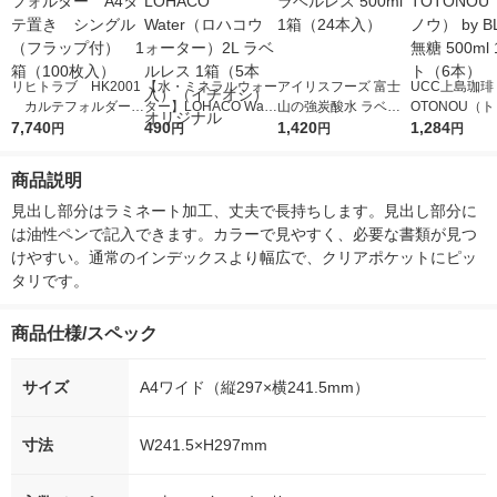
リヒトラブ HK2001
【水・ミネラルウォー
アイリスフーズ 富士
UCC上島珈琲 
カルテフォルダー
ター】LOHACO Wate
山の強炭酸水 ラベル
OTONOU（
A4タテ置き シング
7,740
r（ロハコウォータ
490
レス 500ml 1箱（24
1,420
ウ） by BLAC
1,284
円
円
円
円
ル（フラップ付） 1
ー）2L ラベルレス 1
本入）
00ml 1セッ
箱（100枚入）
箱（5本入）（イチオ
商品説明
シ） オリジナル
見出し部分はラミネート加工、丈夫で長持ちします。見出し部分に
は油性ペンで記入できます。カラーで見やすく、必要な書類が見つ
けやすい。通常のインデックスより幅広で、クリアポケットにピッ
タリです。
商品仕様/スペック
サイズ
A4ワイド（縦297×横241.5mm）
寸法
W241.5×H297mm