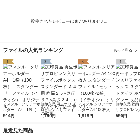
投稿されたレビューはまだありません。
ファイルの人気ランキング
もっと見る
1
2
3
4
アスクル クリアーホ
無印良品 再生ポリプ
アスクル クリアーホ
無印良品 収納
ルダー A4 1袋（10
ロピレン入りファイル
ルダー A4 100枚入 ス
リプロピレン
0枚） スタンダー
914
ボックススタンダード
1,190
タンダード ファイル
1,818
イルボックス 
590
円
円
円
円
ド ファイル（イチオ
Ａ４用 約幅２５×奥行
1セット（100枚×2
ダードタイプ 
シ） オリジナル
３２×高さ２４ｃｍ ホ
袋）（イチオシ） オ
トグレー 良品
最近見た商品
ワイトグレー 良品計
リジナル
画