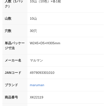
入数（1パッ
10山（10色）×各1枚
ク）
山数
10山
穴数
30穴
単品パッケー
W245×D5×H305mm
ジ寸法
メーカー名
マルマン
JANコード
4979093301010
ブランド
maruman
商品番号
XK22119