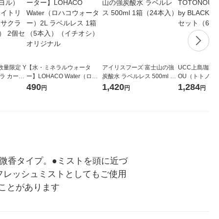
量限定 Y
【水・ミネラルウォータ
アイリスフーズ 富士山の強
UCC上島珈琲 U
ラ カーム
ー】LOHACO Water（ロハ
炭酸水 ラベルレス 500ml 1
OU（トトノウ） 
ンプー サ
コウォーター）2L ラベルレ
箱（24本入）
無糖 500ml 
490
1,420
1,284
円
円
円
） 2個セ
ス 1箱（5本入）（イチオ
シ） オリジナル
微香タイプ。●ミストを頭に近づ
フレッシュミストとしてもご使用
ことがあります