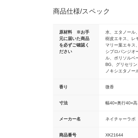
商品仕様/スペック
原材料 ※お手
水、エタノール
元に届いた商品
樹皮エキス、レ
を必ずご確認く
マリー葉エキス
ださい
シプロパンジオ
ル、ポリソルベー
BG、グリセリン
ノキシエタノー
香り
微香
寸法
幅40×奥行40×高
メーカー名
ネイチャーラボ
商品番号
XK21644