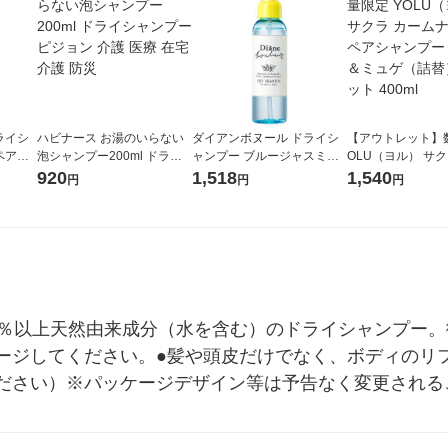
ライシ
ハビナース お湯のいらない
ダイアンボヌール ドライシ
【アウトレット】数
ペア＆
泡シャンプー200ml ドライ
ャンプー ブルージャスミン
OLU（ヨル） サク
 ネイチ
シャンプー ピジョン 介護 医
＆ミントの香り 120ml ネイ
ナイトリペアシャ
920
1,518
1,540
円
円
円
療 在宅介護 防災
チャーラボ
クラ＆ミュゲ（詰替
ット 400ml
8％以上天然由来成分（水を含む）のドライシャンプー。
ージしてください。●髪や頭皮だけでなく、ボディのリ
ださい）※パッケージデザイン等は予告なく変更される