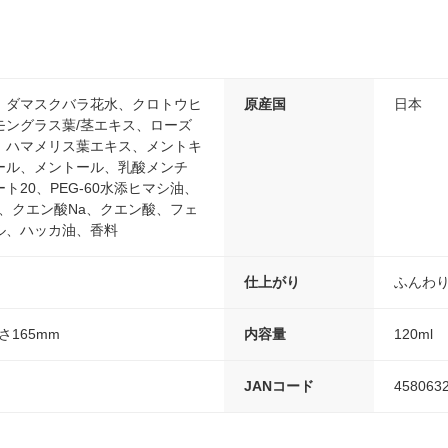
、ダマスクバラ花水、クロトウヒ
原産国
日本
モングラス葉/茎エキス、ローズ
、ハマメリス葉エキス、メントキ
ール、メントール、乳酸メンチ
ト20、PEG-60水添ヒマシ油、
、クエン酸Na、クエン酸、フェ
ル、ハッカ油、香料
仕上がり
ふんわ
さ165mm
内容量
120ml
JANコード
458063