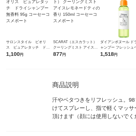
サロンスタイル ビオリ
SCARAT（エスカラット）
ダイアンボヌール ド
ス ピュアレタッチ ドラ
クーリングミスト アイスレ
ャンプー フレッシュ
イシャンプー 無香料 95g
モネードティの香り 150ml
ミントの香り 120ml
1,100
877
1,518
円
円
円
コーセーコスメポート
コーセーコスメポート
ャーラボ
商品説明
汗やベタつきをリフレッシュ。9
けてスプレーし、指で軽くマッサ
頂けます（顔には使用しないでく