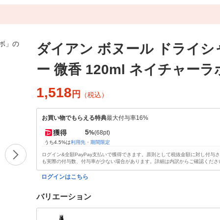
ダイアン ボヌール ドライシ
ー 微香 120ml ネイチャーラ
1,518
円
（税込）
お買い物でもらえる特典
最大付与率16%
5
獲得
%
(68pt)
うち4.5%は
利用先・期間限定
ログイン&全額PayPay支払いで獲得できます。原則として税抜金額に対し付与
も実際の付与数、付与率が少ない場合があります。詳細は内訳からご確認くださ
ログインはこちら
バリエーション