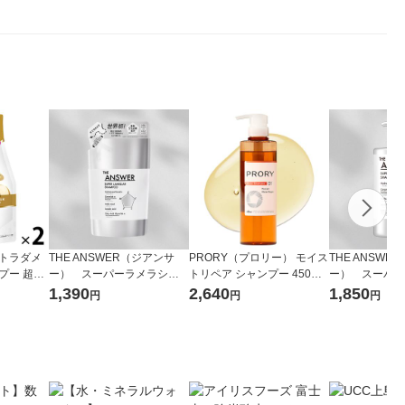
ストラダメ
THE ANSWER（ジアンサ
PRORY（プロリー） モイス
THE ANSWE
プー 超特
ー） スーパーラメラシャ
トリペア シャンプー 450ml
ー） スーパー
l 2個 P＆
ンプー 詰替え 320ml 花
（うねり ツヤ）
ンプー 本体 4
1,390
2,640
1,850
円
円
円
王