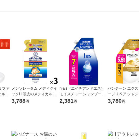
リファ
メンソレータム メディクイ
h＆s（エイチアンドエス）
パンテーン エク
ル 25
ックH 頭皮のメディカルシ
モイスチャー シャンプー 詰
ージリペア シャン
ャンプー 詰め替え 280mL 3
め替え 超特大 2.2Lサイズ P
大 詰め替え 1700m
3,788
2,381
3,780
円
円
円
個 ロート製薬 ふけ・かゆみ
＆G
G
を防ぐ