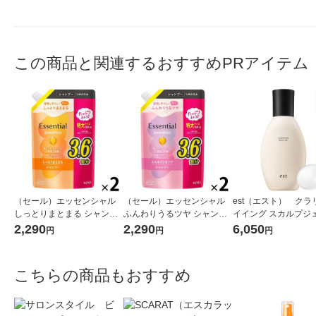
この商品と関連するおすすめPRアイテム
（セール）エッセンシャル
（セール）エッセンシャル
est（エスト） クラ
しっとりまとまる シャンプ
ふんわりうるツヤ シャンプ
イイング スカルプジェ
ー 詰め替え 大容量 1080ml
ー 詰め替え 大容量 1080ml
0g おまけ付き
2,290
2,290
6,050
円
円
円
2個 花王
2個 花王
こちらの商品もおすすめ