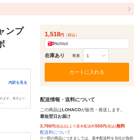
ャンプ
1,518
円
（税込）
ボ
5
%
(68pt)
在庫あり
1
数量
カートに入れる
内訳を見る
されます。表示より
配送情報・送料について
い。
この商品は
LOHACO
が販売・発送します。
最短翌日お届け
3,780
550
無料
円
(税込)以上で基本配送料
円
(税込)
配送料について
※
一部の商品につきましては、基本配送料を当社が負担