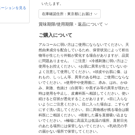
いたします。
エーションを見る
在庫確認住所：東京都にお届け
賞味期限/使用期限・返品について
ご購入について
アルコールに弱い方はご使用にならないでください。天
然由来成分を配合しているため、保管状況によって析出
物等が生じたり外観が変化する場合がありますが、品質
に問題ありません。〈ご注意〉○冷感刺激に弱い方はご
使用をお控えください。○お肌に異常が生じていないか
よく注意して使用してください。○頭皮やお肌に傷、は
れもの、しっしん等、異常のある時は、ご使用にならな
いでください。○使用中や使用後に、赤み、はれ、かゆ
み、刺激、色抜け（白斑等）や黒ずみ等の異常が現れた
時は使用を中止し、皮膚科医へ相談してください。使い
続けると症状が悪化することがあります。○目に入らな
いようにご注意ください。目に入った場合は、こすらず
にすぐ洗い流してください。目に異物感が残る場合は眼
科医にご相談ください。○噴射した霧を直接吸い込まな
いでください。○極端に高温又は低温の場所、直射日光
のあたる場所には保管しないでください。○乳幼児の手
の届かない場所で保管してください。