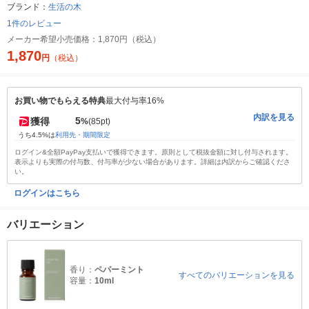
ブランド：
生活の木
1件のレビュー
メーカー希望小売価格：
1,870円（税込）
1,870
円
（税込）
お買い物でもらえる特典
最大付与率16%
内訳を見る
5
獲得
%
(85pt)
うち4.5%は
利用先・期間限定
ログイン&全額PayPay支払いで獲得できます。原則として税抜金額に対し付与されます。
表示よりも実際の付与数、付与率が少ない場合があります。詳細は内訳からご確認くださ
い。
ログインはこちら
バリエーション
香り：
ペパーミント
すべてのバリエーションを見る
容量：
10ml