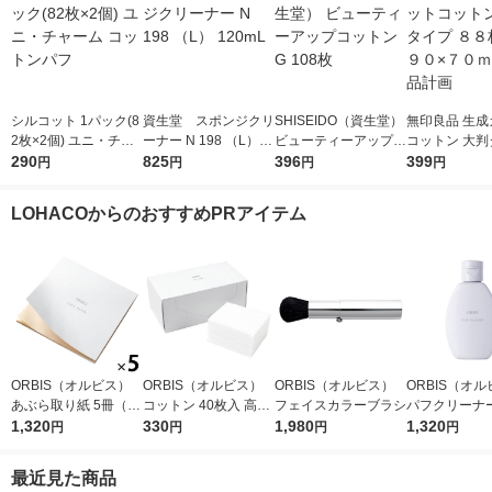
シルコット 1パック(8
資生堂 スポンジクリ
SHISEIDO（資生堂）
無印良品 生成
2枚×2個) ユニ・チャ
ーナー N 198 （L） 1
ビューティーアップコ
コットン 大判
ーム コットンパフ
290
20mL
825
ットン G 108枚
396
８８枚入 約９
399
円
円
円
円
ｍｍ 良品計画
LOHACOからのおすすめPRアイテム
ORBIS（オルビス）
ORBIS（オルビス）
ORBIS（オルビス）
ORBIS（オ
あぶら取り紙 5冊（30
コットン 40枚入 高級
フェイスカラーブラシ
パフクリーナー
枚×5冊）
1,320
綿100％
330
1,980
×2個
1,320
円
円
円
円
最近見た商品