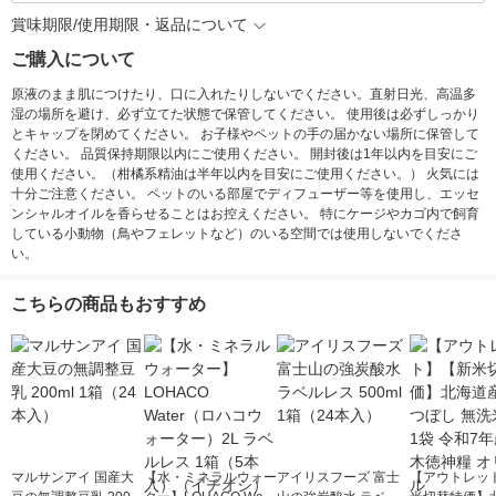
賞味期限/使用期限・返品について
ご購入について
原液のまま肌につけたり、口に入れたりしないでください。直射日光、高温多
湿の場所を避け、必ず立てた状態で保管してください。 使用後は必ずしっかり
とキャップを閉めてください。 お子様やペットの手の届かない場所に保管して
ください。 品質保持期限以内にご使用ください。 開封後は1年以内を目安にご
使用ください。（柑橘系精油は半年以内を目安にご使用ください。） 火気には
十分ご注意ください。 ペットのいる部屋でディフューザー等を使用し、エッセ
ンシャルオイルを香らせることはお控えください。 特にケージやカゴ内で飼育
している小動物（鳥やフェレットなど）のいる空間では使用しないでくださ
い。
こちらの商品もおすすめ
マルサンアイ 国産大
【水・ミネラルウォー
アイリスフーズ 富士
【アウトレッ