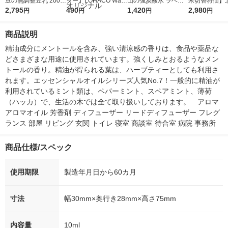
豆の無調整豆乳 200m
ター】LOHACO Wate
山の強炭酸水 ラベル
米切替特価】
l 1箱（24本入）
2,795
r（ロハコウォータ
490
レス 500ml 1箱（24
1,420
ななつぼし 無洗
2,980
円
円
円
円
ー）2L ラベルレス 1
本入）
g 1袋 令和7年
箱（5本入）（イチオ
徳神糧 オリジ
商品説明
シ） オリジナル
精油成分にメントールを含み、強い清涼感の香りは、食品や薬品な
どさまざまな用途に使用されています。強くしみとおるようなメン
トールの香り。精油が得られる葉は、ハーブティーとしても利用さ
れます。エッセンシャルオイルシリーズ人気No.7！一般的に精油が
利用されているミント類は、ペパーミント、スペアミント、薄荷
（ハッカ）で、生活の木では全て取り扱いしております。　アロマ 
アロマオイル 芳香剤 ディフューザー リードディフューザー フレグ
ランス 部屋 リビング 玄関 トイレ 寝室 商談室 待合室 病院 事務所
商品仕様/スペック
使用期限
製造年月日から60カ月
寸法
幅30mm×奥行き28mm×高さ75mm
内容量
10ml