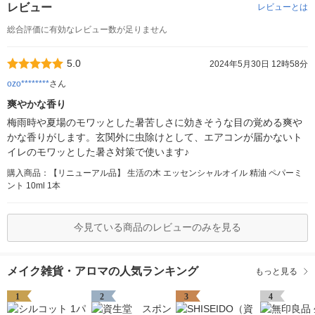
レビュー
レビューとは
総合評価に有効なレビュー数が足りません
5.0
2024年5月30日 12時58分
ozo********
さん
爽やかな香り
梅雨時や夏場のモワッとした暑苦しさに効きそうな目の覚める爽や
かな香りがします。玄関外に虫除けとして、エアコンが届かないト
イレのモワッとした暑さ対策で使います♪
購入商品：【リニューアル品】 生活の木 エッセンシャルオイル 精油 ペパーミ
ント 10ml 1本
今見ている商品のレビューのみを見る
メイク雑貨・アロマの人気ランキング
もっと見る
1
2
3
4