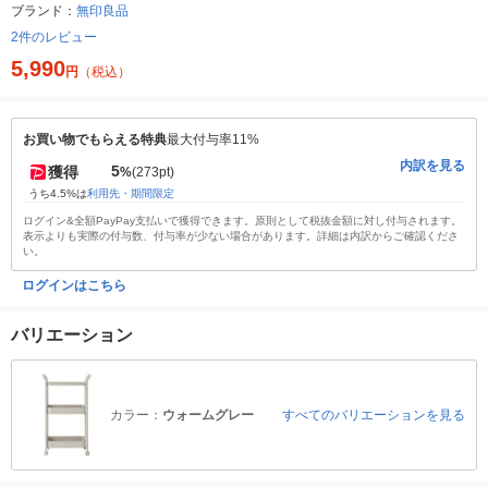
ブランド：
無印良品
2件のレビュー
5,990
円
（税込）
お買い物でもらえる特典
最大付与率11%
内訳を見る
5
獲得
%
(273pt)
うち4.5%は
利用先・期間限定
ログイン&全額PayPay支払いで獲得できます。原則として税抜金額に対し付与されます。
表示よりも実際の付与数、付与率が少ない場合があります。詳細は内訳からご確認くださ
い。
ログインはこちら
バリエーション
カラー：
ウォームグレー
すべてのバリエーションを見る