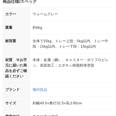
商品仕様/スペック
カラー
ウォームグレー
重量
約6kg
耐荷重
全体で25kg、トレー上段：5kg以内、トレー中
段：15kg以内、トレー下段：15kg以内
材質 ※お手
本体：金属（鋼）、キャスター：ポリプロピレ
元に届いた商
ン、表面加工：エポキシ樹脂粉体塗装
品を必ずご確
認ください
ブランド
無印良品
サイズ
約幅49.5×奥行32.5×高さ80cm