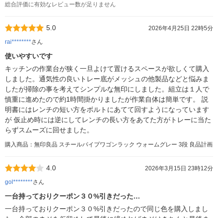
総合評価に有効なレビュー数が足りません
5.0
2026年4月25日 22時5分
rai********
さん
使いやすいです
キッチンの作業台が狭く一旦よけて置けるスペースが欲しくて購入
しました。通気性の良いトレー底がメッシュの他製品などと悩みま
したが掃除の事を考えてシンプルな無印にしました。組立は１人で
慎重に進めたので約1時間掛かりましたが作業自体は簡単です。 説
明書にはレンチの短い方をボルトにあてて回すようになっています
が 仮止め時には逆にしてレンチの長い方をあてた方がトレーに当た
らずスムーズに回せました。
購入商品：無印良品 スチールパイプワゴンラック ウォームグレー 3段 良品計画
4.0
2026年3月15日 23時12分
gol********
さん
一台持っておりクーポン３０%引きだった…
一台持っておりクーポン３０%引きだったので同じ色を購入しまし