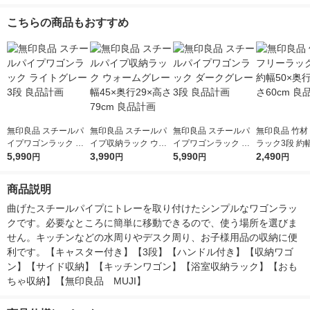
こちらの商品もおすすめ
無印良品 スチールパ
無印良品 スチールパ
無印良品 スチールパ
無印良品 竹材
イプワゴンラック ラ
イプ収納ラック ウォ
イプワゴンラック ダ
ラック3段 約幅
イトグレー 3段 良品
5,990
ームグレー 幅45×奥行
3,990
ークグレー 3段 良品
5,990
行26×高さ60
2,490
円
円
円
円
計画
29×高さ79cm 良品計
計画
計画
画
商品説明
曲げたスチールパイプにトレーを取り付けたシンプルなワゴンラッ
クです。必要なところに簡単に移動できるので、使う場所を選びま
せん。キッチンなどの水周りやデスク周り、お子様用品の収納に便
利です。【キャスター付き】【3段】【ハンドル付き】【収納ワゴ
ン】【サイド収納】【キッチンワゴン】【浴室収納ラック】【おも
ちゃ収納】【無印良品　MUJI】