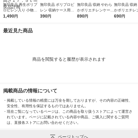
無印良品 再生ポリプ
無印良品 ポリプロピ
無印良品 収納 やわら
無印良品 収納
ロピレン入り 小物収
レン 収納ケース用キ
かポリエチレンケース
かポリエチレ
納ケース 大 ホワイト
1,490
ャスター ４個セット
390
大 約幅25.5×奥行36×
890
中 約幅25.5×
690
円
円
円
円
グレー 約幅２６×奥行
エラストマー仕様 良
高さ24cm 良品計画
高さ16cm 良
３７×高さ１７．５ｃ
品計画
最近見た商品
ｍ 良品計画
商品を閲覧すると履歴が表示されます
掲載商品の情報について
・
掲載している情報の精度には万全を期しておりますが、その内容の正確性、
安全性、有用性を保証するものではありません。
・
現在ご覧になっているページは、この商品を取り扱うストアによって運営さ
れています。ページに記載されている内容や商品、ご購入に関するご質問
は、直接各ストアにお問い合わせください。
ページトップへ