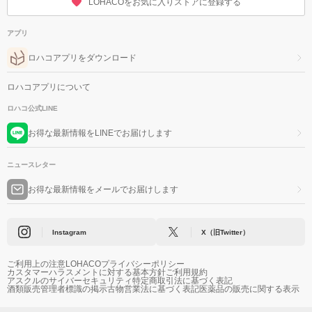
LOHACOをお気に入りストアに登録する
アプリ
ロハコアプリをダウンロード
ロハコアプリについて
ロハコ公式LINE
お得な最新情報をLINEでお届けします
ニュースレター
お得な最新情報をメールでお届けします
Instagram
X（旧Twitter）
ご利用上の注意
LOHACOプライバシーポリシー
カスタマーハラスメントに対する基本方針
ご利用規約
アスクルのサイバーセキュリティ
特定商取引法に基づく表記
酒類販売管理者標識の掲示
古物営業法に基づく表記
医薬品の販売に関する表示