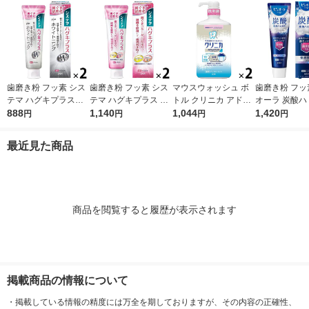
歯磨き粉 フッ素 シス
歯磨き粉 フッ素 シス
マウスウォッシュ ボ
歯磨き粉 フッ
テマ ハグキプラスW
テマ ハグキプラス ハ
トル クリニカ アドバ
オーラ 炭酸ハ
ホワイトニング ハミ
888
ミガキ 組織修復成分
1,140
ンテージ デンタルリ
1,044
95g クリス
1,420
円
円
円
円
ガキ 高濃度フッ素配
ダブル配合 歯周病予
ンス 低刺激タイプ ノ
花王 炭酸洗浄
合 歯周病予防 95g 1
防 90g 1セット（2
ンアルコール 900mL
予防 1セット
最近見た商品
セット（2本） ライオ
本） ライオン
1セット（2本） ライ
ン
オン
商品を閲覧すると履歴が表示されます
掲載商品の情報について
・
掲載している情報の精度には万全を期しておりますが、その内容の正確性、