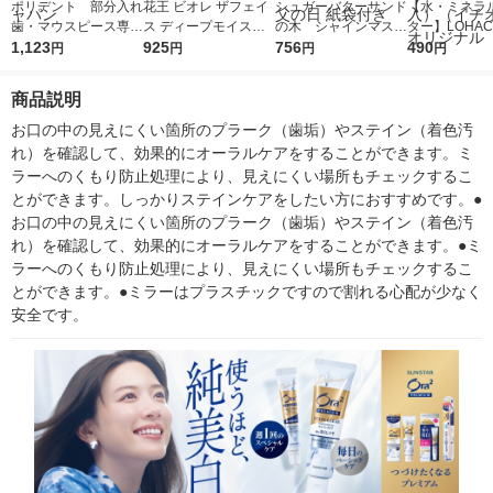
ポリデント 部分入れ
花王 ビオレ ザフェイ
シュガーバターサンド
【水・ミネラ
歯・マウスピース専用
ス ディープモイスト
の木 シャインマスカ
ター】LOHACO
ブラシ (色はお選びい
1,123
ホワイトサボン200m
925
ットショコラ 7個入 1
756
r（ロハコウォ
490
円
円
円
円
ただけません) 1セッ
L 泡洗顔 生クリーム
箱 手土産 ギフト 洋菓
ー）2L ラベル
ト（3本）Haleonジャ
泡 ポンプ
子 個包装 母の日 父の
箱（5本入）
商品説明
パン
日 紙袋付き
シ） オリジナ
お口の中の見えにくい箇所のプラーク（歯垢）やステイン（着色汚
れ）を確認して、効果的にオーラルケアをすることができます。ミ
ラーへのくもり防止処理により、見えにくい場所もチェックするこ
とができます。しっかりステインケアをしたい方におすすめです。●
お口の中の見えにくい箇所のプラーク（歯垢）やステイン（着色汚
れ）を確認して、効果的にオーラルケアをすることができます。●ミ
ラーへのくもり防止処理により、見えにくい場所もチェックするこ
とができます。●ミラーはプラスチックですので割れる心配が少なく
安全です。