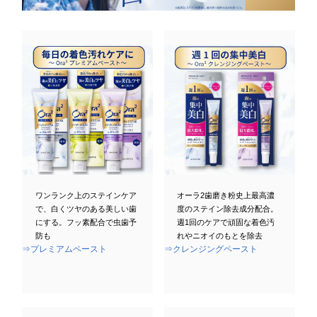
ワンランク上のステインケア
オーラ2歯磨き粉史上最高濃
で、白くツヤのある美しい歯
度のステイン除去成分配合。
にする。フッ素配合で虫歯予
週1回のケアで頑固な着色汚
防も
れやニオイのもとを除去
⇒プレミアムペースト
⇒クレンジングペースト