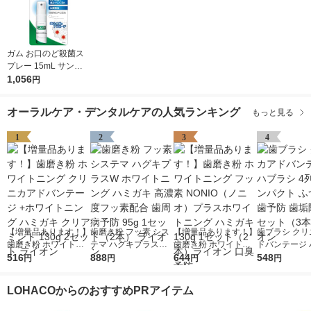
ガム お口のど殺菌ス
プレー 15mL サンス
ター GUM 殺菌・消毒
1,056
円
口臭の除去 マウスス
プレー 携帯用 トラベ
オーラルケア・デンタルケアの人気ランキング
もっと見る
ル ミニ 口臭
1
2
3
4
【増量品あります！】
歯磨き粉 フッ素 シス
【増量品あります！】
歯ブラシ クリ
歯磨き粉 ホワイトニ
テマ ハグキプラスW
歯磨き粉 ホワイトニ
ドバンテージ 
ング クリニカアドバ
516
ホワイトニング ハミ
888
ング フッ素 NONIO
644
シ 4列 超コ
548
円
円
円
円
ンテージ +ホワイトニ
ガキ 高濃度フッ素配
（ノニオ）プラスホワ
ふつう 虫歯予
ング ハミガキ クリア
合 歯周病予防 95g 1
イトニング ハミガキ
除去 1セット
LOHACOからのおすすめPRアイテム
ミント 130g 2セット
セット（2本） ライオ
130g 1セット（2本）
ライオン
ライオン
ン
ライオン 口臭予防