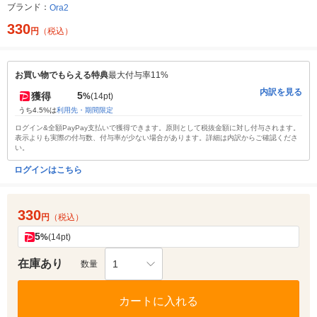
ブランド：
Ora2
330
円
（税込）
お買い物でもらえる特典
最大付与率11%
内訳を見る
5
獲得
%
(14pt)
うち4.5%は
利用先・期間限定
ログイン&全額PayPay支払いで獲得できます。原則として税抜金額に対し付与されます。
表示よりも実際の付与数、付与率が少ない場合があります。詳細は内訳からご確認くださ
い。
ログインはこちら
330
円
（税込）
5
%
(14pt)
在庫あり
1
数量
カートに入れる