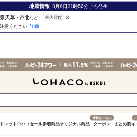
地震情報
8月6日21時56分
ごろ発生
県天草・芦北
3
最大震度
など
注意ください
詳細
獲得はこちら
レ
トレット
ロハコセール
新着商品
オリジナル商品
クーポン
まとめ割
キ