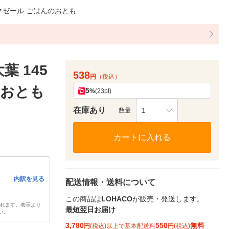
ンクゼール ごはんのおとも
 145
538
円
（税込）
のおとも
5
%
(23pt)
在庫あり
1
数量
カートに入れる
内訳を見る
配送情報・送料について
この商品は
LOHACO
が販売・発送します。
されます。表示より
最短翌日お届け
い。
3,780
550
無料
円
(税込)以上で基本配送料
円
(税込)