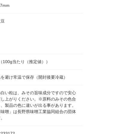
77mm
大豆
al（100g当たり（推定値））
光を避け常温で保存（開封後要冷蔵）
い白い粒は、みその旨味成分ですので安心
召し上がりください。※原料のみその色合
り、製品の色に違いが出る事があります。
州味噌」は長野県味噌工業協同組合の団体
す。
2233172