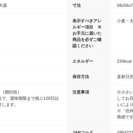
大葉
寸法
58x58x
表示すべきアレ
小麦・
ルギー項目 ※
お手元に届いた
商品を必ずご確
認ください
エネルギー
230kc
保存方法
直射日
日（開封前）
注意事項
※小さ
で、賞味期限まで残り120日以
してお
けします。
いによ
※「信
商標で
JANコード
495422