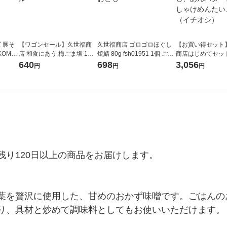
 豚そ
【ワゴンセール】久世福商
久世福商店 ゴロゴロほぐし
【お買い得セット
KOMEY
店 和食にあう 梅ごま塩 1本
焼鯖 80g fsh01951 1個 ごは
商店はじめてセット
サンクゼール
んのおとも
品（万能だし、あ
640
698
3,056
円
円
円
ー、しゃけしゃけ
い、他）（イチオ
り120日以上の商品をお届けします。

葉を贅沢に使用した、甘めのおかず味噌です。ごはんの
り、具材と炒めて調味料としてもお使いいただけます。