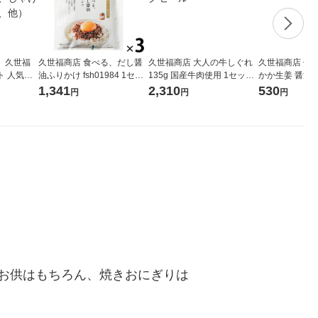
】久世福
久世福商店 食べる、だし醤
久世福商店 大人の牛しぐれ
久世福商店 信
 人気の6
油ふりかけ fsh01984 1セッ
135g 国産牛肉使用 1セット
かか生姜 醤油漬 
んバタ
ト（3個）
（3個） サンクゼール
ンクゼール
1,341
2,310
530
円
円
円
めんた
シ）
お供はもちろん、焼きおにぎりは