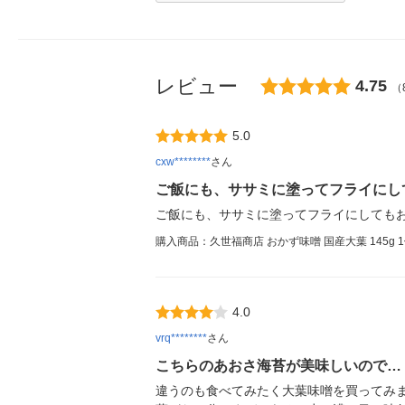
レビュー
4.75
（
5.0
cxw********
さん
ご飯にも、ササミに塗ってフライにし
ご飯にも、ササミに塗ってフライにしても
購入商品：久世福商店 おかず味噌 国産大葉 145g 
4.0
vrq********
さん
こちらのあおさ海苔が美味しいので…
違うのも食べてみたく大葉味噌を買ってみ