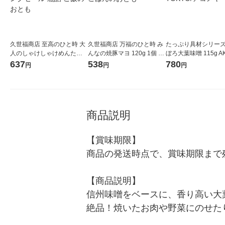
久世福商店 至高のひと時 大
久世福商店 万福のひと時 み
たっぷり具材シリーズ
人のしゃけしゃけめんたい 8
んなの焼豚マヨ 120g 1個 サ
ぼろ大葉味噌 115g A
0g 1個 サンクゼール 瓶詰 ご
ンクゼール ごはんのおとも
A TOKYO/アコメヤ
637
538
780
円
円
円
飯のおとも
商品説明
【賞味期限】

商品の発送時点で、賞味期限まで残
【商品説明】

信州味噌をベースに、香り高い大
絶品！焼いたお肉や野菜にのせた