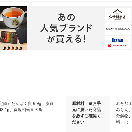
定値）たんぱく質 6.9g、脂質
原材料 ※お手
みそ加
43.1g、食塩相当量 6.9g
元に届いた商品
みりん
を必ずご確認く
分解物、
ださい
料、（