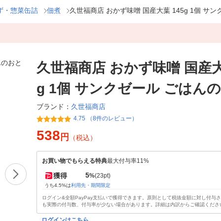
ず・惣菜缶詰
佃煮
久世福商店 おかず味噌 国産大葉 145g 1個 サ
久世福商店 おかず味噌 国産大葉
g 1個 サンクゼール ごはん
久世福商店
ブランド：
4.75 （8件のレビュー）
538
円
（税込）
お買い物でもらえる特典
最大付与率11%
5
獲得
%
(23pt)
うち4.5%は
利用先・期間限定
ログイン&全額PayPay支払いで獲得できます。原則として税抜金額に対し付与
も実際の付与数、付与率が少ない場合があります。詳細は内訳からご確認くださ
ログインはこちら