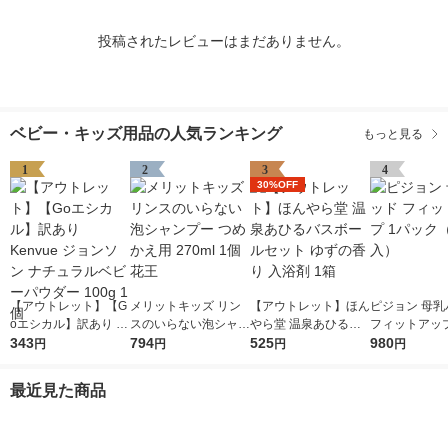
投稿されたレビューはまだありません。
ベビー・キッズ用品の人気ランキング
もっと見る
1
2
3
4
30%OFF
【アウトレット】【G
メリットキッズ リン
【アウトレット】ほん
ピジョン 母乳
oエシカル】訳あり K
スのいらない泡シャン
やら堂 温泉あひるバ
フィットアップ
envue ジョンソン ナ
343
プー つめかえ用 270
794
スボールセット ゆず
525
ク（126枚入
980
円
円
円
円
チュラルベビーパウダ
ml 1個 花王
の香り 入浴剤 1箱
ー 100g 1個
最近見た商品