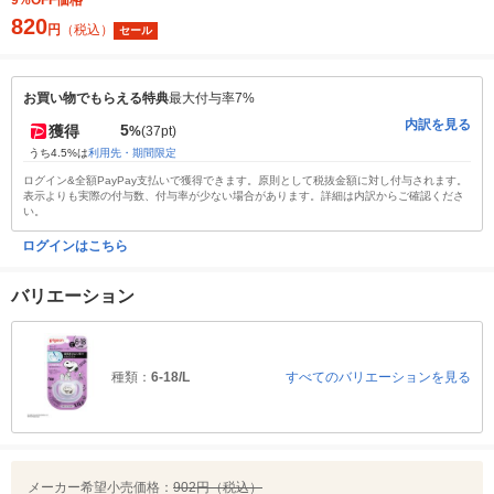
9%OFF価格
820
円
（税込）
セール
お買い物でもらえる特典
最大付与率7%
内訳を見る
5
獲得
%
(37pt)
うち4.5%は
利用先・期間限定
ログイン&全額PayPay支払いで獲得できます。原則として税抜金額に対し付与されます。
表示よりも実際の付与数、付与率が少ない場合があります。詳細は内訳からご確認くださ
い。
ログインはこちら
バリエーション
種類：
6-18/L
すべてのバリエーションを見る
メーカー希望小売価格：
902円（税込）