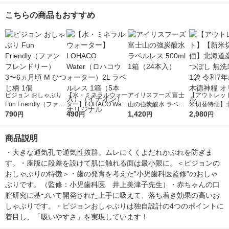
こちらの商品もおすすめ
ピジョン おしゃぶり
【水・ミネラルウォー
アイリスフーズ 富士
【アウトレッ
Fun Friendly（ファン
ター】LOHACO Wate
山の強炭酸水 ラベル
米切替特価】
フレンドリー） 3〜6
790
r（ロハコウォータ
490
レス 500ml 1箱（24
1,420
ななつぼし 無洗
2,980
円
円
円
円
ヵ月頃 M ひつじ柄 1
ー）2L ラベルレス 1
本入）
g 1袋 令和7年
個
箱（5本入）（イチオ
徳神糧 オリジ
商品説明
シ） オリジナル
・大きな通気孔で通気性抜群。ムレにくくよだれかぶれを防ぎま
す。・座版に段差を設けて肌に触れる面は最小限に。＜ピジョンの
おしゃぶりの特徴＞・歯の発育を考えた”小児歯科医監修”のおしゃ
ぶりです。（監修：小児歯科医　井上美津子先生）・赤ちゃんの口
腔研究に基づいて開発された上手に吸えて、落ち着き効果の高いお
しゃぶりです。・ピジョンおしゃぶりは独自設計の4つのポイントに
着目し、「吸いやすさ」を実現しています！