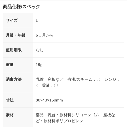
商品仕様/スペック
サイズ
L
月齢・年齢
6ヵ月から
使用期限
なし
重量
19g
消毒方法
乳首 座板など 煮沸/スチーム：〇 レンジ：
× 薬液：〇
寸法
80×43×150mm
素材
部品 乳首：原材料シリコーンゴム 座板な
ど：原材料ポリプロピレン