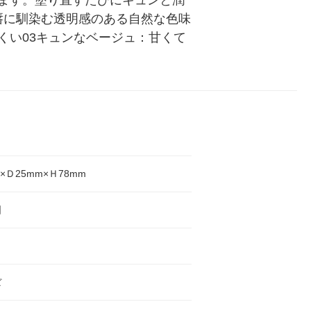
ます。塗り直すたびにキュンと潤
唇に馴染む透明感のある自然な色味
くい03キュンなベージュ：甘くて
×Ｄ25mm×Ｈ78mm
国
ぼ