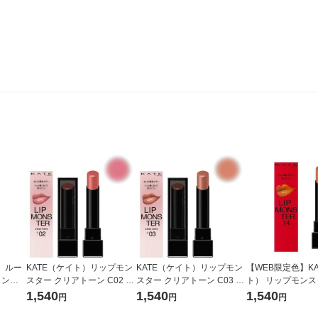
ー
KATE（ケイト）リップモン
KATE（ケイト）リップモン
【WEB限定色】K
ント V
スター クリアトーン C02 肉
スター クリアトーン C03 枝
ト） リップモンスタ
色モンスター カネボウ 口紅
化モンスター カネボウ 口紅
れの日光浴 カネボ
1,540
1,540
1,540
円
円
円