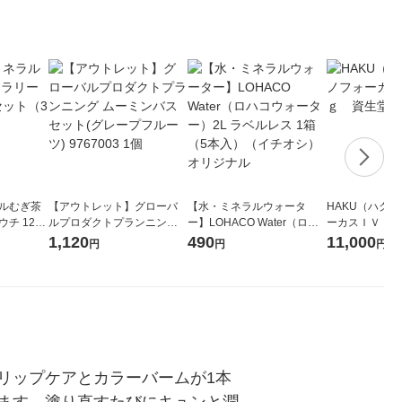
ラルむぎ茶
【アウトレット】グローバ
【水・ミネラルウォータ
HAKU（ハク
チ 120g
ルプロダクトプランニング
ー】LOHACO Water（ロハ
ーカスＩＶ 4
ムーミンバスセット(グレー
コウォーター）2L ラベルレ
堂 おまけ付き
1,120
490
11,000
円
円
円
プフルーツ) 9767003 1個
ス 1箱（5本入）（イチオ
シ） オリジナル
リップケアとカラーバームが1本