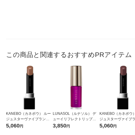
この商品と関連するおすすめPRアイテム
KANEBO（カネボウ） ルー
LUNASOL（ルナソル） デ
KANEBO（カネボウ） ル
ジュスターヴァイブラント V
ューイリフレクトリップオ
ジュスターヴァイブラ
09
イル 01
07
5,060
3,850
5,060
円
円
円