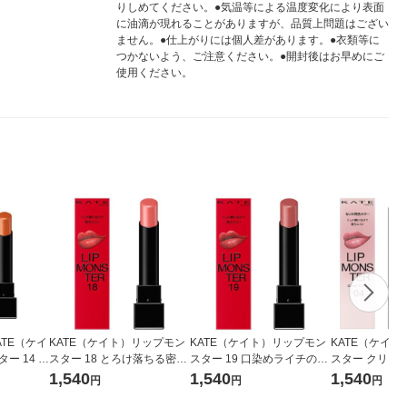
りしめてください。●気温等による温度変化により表面
に油滴が現れることがありますが、品質上問題はござい
ません。●仕上がりには個人差があります。●衣類等に
つかないよう、ご注意ください。●開封後はお早めにご
使用ください。
ATE（ケイ
KATE（ケイト）リップモン
KATE（ケイト）リップモン
KATE（ケイ
ー 14 憧
スター 18 とろけ落ちる密桃
スター 19 口染めライチの甘
スター クリアト
ウ 口紅
カネボウ 口紅
い罠 カネボウ 口紅
萄化モンスター
1,540
1,540
1,540
円
円
円
紅