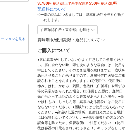
3,780
550
無料
円
(税込)以上で基本配送料
円
(税込)
配送料について
※
一部の商品につきましては、基本配送料を当社が負担
いたします。
在庫確認住所：東京都にお届け
エーションを見る
賞味期限/使用期限・返品について
ご購入について
●唇に異常が生じていないかよく注意してご使用くださ
い。唇に合わない時、即ち次のような場合には、使用を
中止してください。そのまま使用を続けますと、症状を
悪化させることがありますので、皮膚科専門医等にご相
談されることをおすすめします。(1)使用中、使用後に
赤み、はれ、かゆみ、刺激、色抜け（白斑等）や黒ずみ
等の異常があらわれた場合。(2)使用した唇に、直射日
光が当たって上記のような異常があらわれた場合。●傷
やはれもの、しっしん等、異常のある部位にはご使用に
ならないでください。●唇以外にはご使用にならないで
ください。●高温や低温の場所、直射日光の当たる場所
には保管しないでください。●子供や認知症の方などの
誤食等を防ぐため、保管場所にご注意ください。●使用
後は容器の口元をきれいにふきとり、キャップをしっか