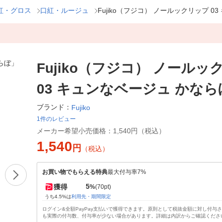
紅・グロス
口紅・ルージュ
Fujiko（フジコ） ノールックリップ 0
Fujiko（フジコ） ノールッ
03 キュンなベージュ かなら
ブランド：
Fujiko
1件のレビュー
メーカー希望小売価格：
1,540円（税込）
1,540
円
（税込）
お買い物でもらえる特典
最大付与率7%
5
獲得
%
(70pt)
うち4.5%は
利用先・期間限定
ログイン&全額PayPay支払いで獲得できます。原則として税抜金額に対し付与
も実際の付与数、付与率が少ない場合があります。詳細は内訳からご確認くださ