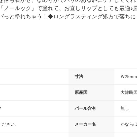
を落ち着かせ、なめらかでハリのある唇にケアしてくれ
「ノールック」で塗れて、お直しリップとしても最適♪
パっと塗れちゃう！◆ロングラスティング処方で落ちに
寸法
Ｗ25mm
原産国
大韓民
メ
パール含有
無し
ください。
メーカー名
かなら