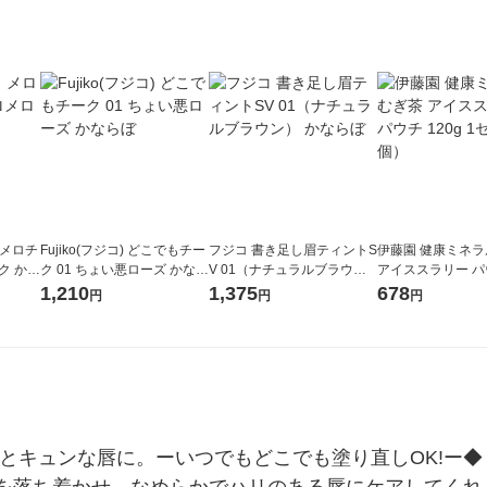
ロメロチ
Fujiko(フジコ) どこでもチー
フジコ 書き足し眉ティントS
伊藤園 健康ミネ
ク かな
ク 01 ちょい悪ローズ かなら
V 01（ナチュラルブラウ
アイススラリー パウ
ぼ
ン） かならぼ
1セット（3個）
1,210
1,375
678
円
円
円
とキュンな唇に。ーいつでもどこでも塗り直しOK!ー◆