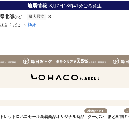
地震情報
8月7日18時41分
ごろ発生
県北部
3
最大震度
など
注意ください
詳細
獲得はこちら
レ
トレット
ロハコセール
新着商品
オリジナル商品
クーポン
まとめ割
キ