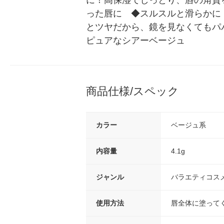
に！高保湿でしっとり、唇の角質
った唇に　◆スルスルと滑らかに
とツヤだから、鏡を見なくてもパ
ピュアなシアーベージュ
商品仕様/スペック
カラー
ベージュ系
内容量
4.1g
ジャンル
バラエティコス
使用方法
唇全体に塗って