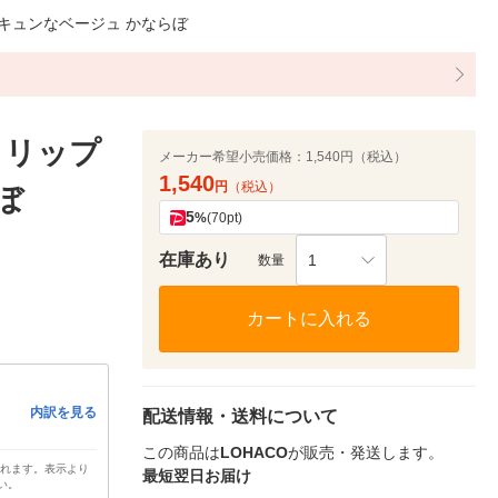
3 キュンなベージュ かならぼ
クリップ
メーカー希望小売価格：
1,540円（税込）
1,540
円
（税込）
ぼ
5
%
(70pt)
在庫あり
1
数量
カートに入れる
内訳を見る
配送情報・送料について
この商品は
LOHACO
が販売・発送します。
されます。表示より
最短翌日お届け
い。