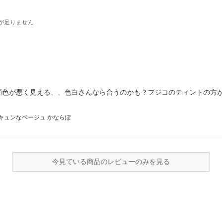
が足りません
顔色が悪く見える、、色白さんなら合うのかも？フジコのティントの方が
。
3 キュンなベージュ かならぼ
今見ている商品のレビューのみを見る