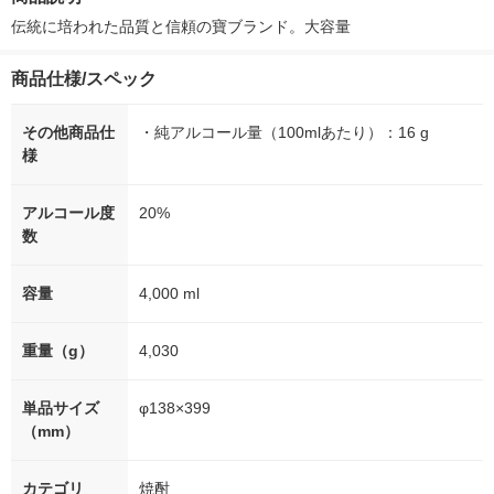
シ） オリジナル
伝統に培われた品質と信頼の寶ブランド。大容量
商品仕様/スペック
その他商品仕
・純アルコール量（100mlあたり）：16 g
様
アルコール度
20%
数
容量
4,000 ml
重量（g）
4,030
単品サイズ
φ138×399
（mm）
カテゴリ
焼酎