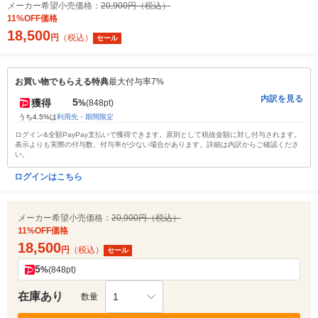
メーカー希望小売価格：
20,900円（税込）
11%OFF価格
18,500
円
（税込）
セール
お買い物でもらえる特典
最大付与率7%
内訳を見る
5
獲得
%
(848pt)
うち4.5%は
利用先・期間限定
ログイン&全額PayPay支払いで獲得できます。原則として税抜金額に対し付与されます。
表示よりも実際の付与数、付与率が少ない場合があります。詳細は内訳からご確認くださ
い。
ログインはこちら
メーカー希望小売価格：
20,900円（税込）
11%OFF価格
18,500
円
（税込）
セール
5
%
(848pt)
在庫あり
1
数量