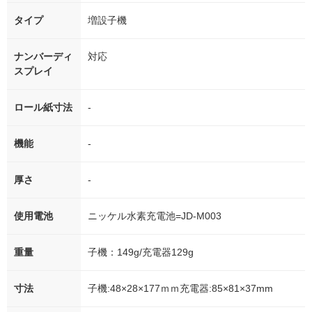
タイプ
増設子機
ナンバーディ
対応
スプレイ
ロール紙寸法
-
機能
-
厚さ
-
使用電池
ニッケル水素充電池=JD-M003
重量
子機：149g/充電器129g
寸法
子機:48×28×177ｍｍ充電器:85×81×37mm