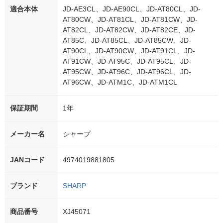
適合本体
JD-AE3CL、JD-AE90CL、JD-AT80CL、JD-
AT80CW、JD-AT81CL、JD-AT81CW、JD-
AT82CL、JD-AT82CW、JD-AT82CE、JD-
AT85C、JD-AT85CL、JD-AT85CW、JD-
AT90CL、JD-AT90CW、JD-AT91CL、JD-
AT91CW、JD-AT95C、JD-AT95CL、JD-
AT95CW、JD-AT96C、JD-AT96CL、JD-
AT96CW、JD-ATM1C、JD-ATM1CL
保証期間
1年
メーカー名
シャープ
JANコード
4974019881805
ブランド
SHARP
商品番号
XJ45071