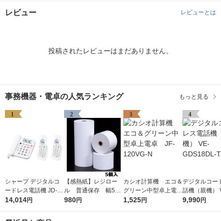
レビュー
レビューとは
投稿されたレビューはまだありません。
事務機器・電卓の人気ランキング
もっと見る
1
2
3
4
シャープ デジタルコ
【感熱紙】レジロー
カシオ計算機 エコ＆
デジタルコー
ードレス電話機 JD-G
ル 普通保存 幅58
グリーン中型卓上電
話機（親機） V
33-CW 1台
14,014
ｍｍ×外径80ｍｍ 1
980
卓 JF-120VG-N
1,525
S18DL-T 1台
9,990
円
円
円
円
パック（5巻入） オリ
ジナル