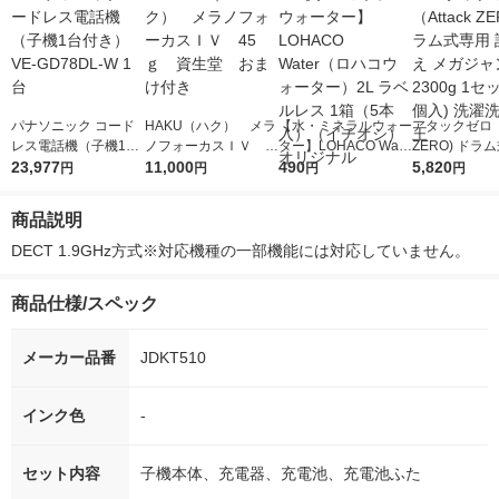
パナソニック コード
HAKU（ハク） メラ
【水・ミネラルウォー
アタックゼロ（A
レス電話機（子機1台
ノフォーカスＩＶ 4
ター】LOHACO Wate
ZERO) ドラ
付き） VE-GD78DL-
23,977
5ｇ 資生堂 おまけ
11,000
r（ロハコウォータ
490
詰め替え メガ
5,820
円
円
円
円
W 1台
付き
ー）2L ラベルレス 1
ボ 2300g 1
箱（5本入）（イチオ
個入) 洗濯洗剤
商品説明
シ） オリジナル
DECT 1.9GHz方式※対応機種の一部機能には対応していません。
商品仕様/スペック
メーカー品番
JDKT510
インク色
-
セット内容
子機本体、充電器、充電池、充電池ふた