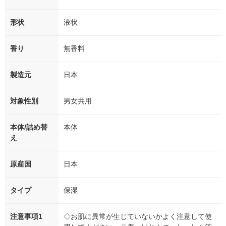
形状
液状
香り
無香料
製造元
日本
対象性別
男女共用
本体/詰め替
本体
え
原産国
日本
タイプ
保湿
注意事項1
◇お肌に異常が生じていないかよく注意して使