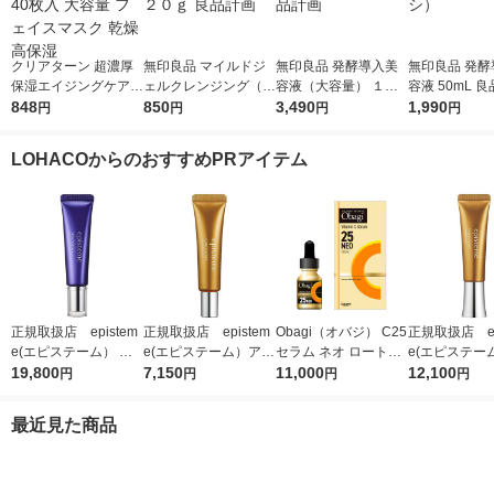
クリアターン 超濃厚
無印良品 マイルドジ
無印良品 発酵導入美
無印良品 発酵
保湿エイジングケアマ
ェルクレンジング（大
容液（大容量） １０
容液 50mL 
スクEX 40枚入 大容量
848
容量） ２２０ｇ 良品
850
０ｍＬ 良品計画
3,490
（イチオシ）
1,990
円
円
円
円
フェイスマスク 乾燥
計画
高保湿
LOHACOからのおすすめPRアイテム
正規取扱店 epistem
正規取扱店 epistem
Obagi（オバジ） C25
正規取扱店 ep
e(エピステーム） ス
e(エピステーム）アイ
セラム ネオ ロート製
e(エピステー
テムサイエンスアイ 1
19,800
パーフェクトショット
7,150
薬
11,000
パーフェクト
12,100
円
円
円
円
8g アイクリーム
b 9g アイクリーム
b 18g ア
最近見た商品