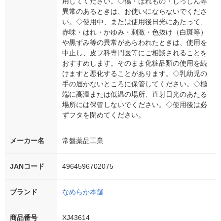
用してください。◇傷・はれもの・しっしん等
異常のあるときは、お使いにならないでくださ
い。◇使用中、または使用後日光にあたって、
赤味・はれ・かゆみ・刺激・色抜け（白斑等）
や黒ずみ等の異常があらわれたときは、使用を
中止し、皮フ科専門医等にご相談されることを
おすすめします。そのまま化粧品類の使用を続
けますと悪化することがあります。◇乳幼児の
手の届かないところに保管してください。◇極
端に高温または低温の場所、直射日光のあたる
場所には保管しないでください。◇使用後は必
ずフタを閉めてください。
メーカー名
常盤薬品工業
JANコード
4964596702075
ブランド
なめらか本舗
商品番号
XJ43614