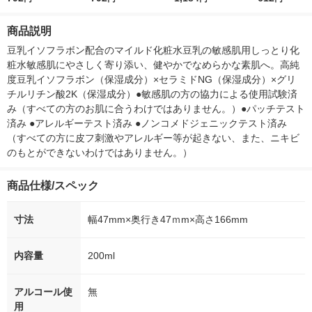
工業
品工業
2個 常盤薬品工業
180mL 常盤
商品説明
豆乳イソフラボン配合のマイルド化粧水豆乳の敏感肌用しっとり化
粧水敏感肌にやさしく寄り添い、健やかでなめらかな素肌へ。高純
度豆乳イソフラボン（保湿成分）×セラミドNG（保湿成分）×グリ
チルリチン酸2K（保湿成分）●敏感肌の方の協力による使用試験済
み（すべての方のお肌に合うわけではありません。）●パッチテスト
済み ●アレルギーテスト済み ●ノンコメドジェニックテスト済み
（すべての方に皮フ刺激やアレルギー等が起きない、また、ニキビ
のもとができないわけではありません。）
商品仕様/スペック
寸法
幅47mm×奥行き47ｍm×高さ166mm
内容量
200ml
アルコール使
無
用