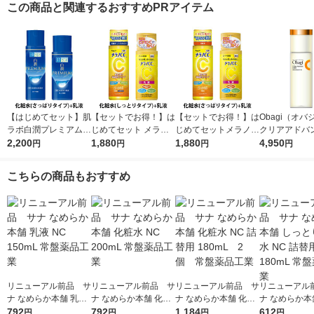
この商品と関連するおすすめPRアイテム
【はじめてセット】肌
【セットでお得！】は
【セットでお得！】は
Obagi（オ
ラボ白潤プレミアム薬
じめてセット メラノC
じめてセットメラノC
クリアアドバ
用浸透美白化粧水＋乳
2,200
C薬用しみ対策美白化
1,880
C薬用しみ対策美白化
1,880
ーション 本体 1
4,950
円
円
円
円
液
粧水しっとり＋乳液
粧水＋乳液
ロート製薬
こちらの商品もおすすめ
リニューアル前品 サ
リニューアル前品 サ
リニューアル前品 サ
リニューアル
ナ なめらか本舗 乳液
ナ なめらか本舗 化粧
ナ なめらか本舗 化粧
ナ なめらか本
NC 150mL 常盤薬品
792
水 NC 200mL 常盤薬
792
水 NC 詰替用 180mL
1,184
とり化粧水 N
612
円
円
円
円