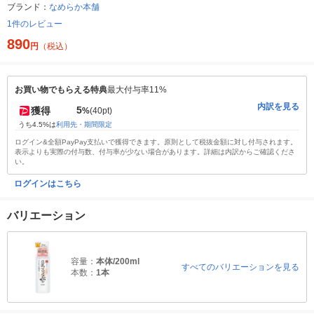
ブランド：
なめらか本舗
1件のレビュー
890
円
（税込）
お買い物でもらえる特典
最大付与率11%
内訳を見る
5
獲得
%
(40pt)
うち4.5%は
利用先・期間限定
ログイン&全額PayPay支払いで獲得できます。原則として税抜金額に対し付与されます。
表示よりも実際の付与数、付与率が少ない場合があります。詳細は内訳からご確認くださ
い。
ログインはこちら
バリエーション
容量：
本体/200ml
すべてのバリエーションを見る
本数：
1本