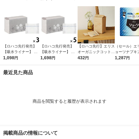
【ロハコ先行発売】
【ロハコ先行発売】
【ロハコ先行】エリス
（セール）エリ
【吸水ライナー】 ポ
【吸水ライナー】 ポ
オーガニックコットン
ョーツナプキン
イズ 10cc 17.5cm 無
1,098
イズ 10cc 17.5cm 無
1,698
羽つき 21cm 多い昼〜
432
昼・夜 長時間
1,287
円
円
円
円
香料 さらさら素肌 1
香料さらさら素肌 1セ
ふつうの日用 1個（22
ックカラー 1
セット(90枚入：30枚
ット(150枚入：30枚
枚）素肌のきもち ナ
（4枚入×3パ
最近見た商品
入×3パック) 限定
入×5パック) 限定
チュラルシリーズ 生
王製紙
理用品
商品を閲覧すると履歴が表示されます
掲載商品の情報について