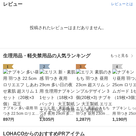
レビュー
レビューとは
投稿されたレビューはまだありません。
生理用品・軽失禁用品の人気ランキング
もっと見る
1
2
3
4
ナプキン 多い昼用 羽
エリス 新・素肌感 羽
エリス 素肌のきもち
ナプキン しっ
つき 22.5cm ロリエエ
つき 夜用 29cm 多い
羽つき 昼用 23cm 超
用 羽つき 25c
フ しあわせ素肌 超ス
897
日の夜用 生理用ナプ
1,035
スリム シンプルデザ
1,287
エ スリムガー
1,190
円
円
円
円
リム 1セット（20枚×
キン 1セット（18枚×
イン 3個(20枚×3) ナ
ット（19枚×3
3個） 花王
3パック） 大王製紙
プキン 大王製紙 エリ
王
LOHACOからのおすすめPRアイテム
エリエール 生理用品
エール 生理用品