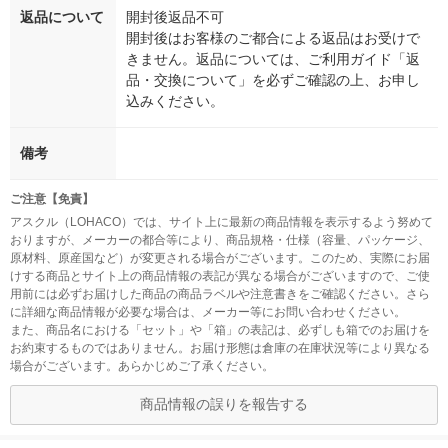
返品について
開封後返品不可
開封後はお客様のご都合による返品はお受けで
きません。返品については、ご利用ガイド「返
品・交換について」を必ずご確認の上、お申し
込みください。
備考
ご注意【免責】
アスクル（LOHACO）では、サイト上に最新の商品情報を表示するよう努めて
おりますが、メーカーの都合等により、商品規格・仕様（容量、パッケージ、
原材料、原産国など）が変更される場合がございます。このため、実際にお届
けする商品とサイト上の商品情報の表記が異なる場合がございますので、ご使
用前には必ずお届けした商品の商品ラベルや注意書きをご確認ください。さら
に詳細な商品情報が必要な場合は、メーカー等にお問い合わせください。
また、商品名における「セット」や「箱」の表記は、必ずしも箱でのお届けを
お約束するものではありません。お届け形態は倉庫の在庫状況等により異なる
場合がございます。あらかじめご了承ください。
商品情報の誤りを報告する