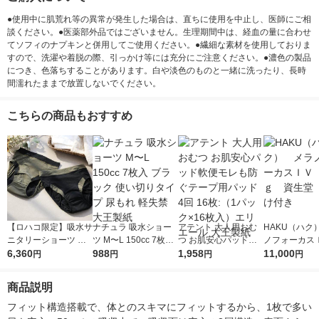
●使用中に肌荒れ等の異常が発生した場合は、直ちに使用を中止し、医師にご相
談ください。●医薬部外品ではございません。生理期間中は、経血の量に合わせ
てソフィのナプキンと併用してご使用ください。●繊細な素材を使用しておりま
すので、洗濯や着脱の際、引っかけ等には充分にご注意ください。●濃色の製品
につき、色落ちすることがあります。白や淡色のものと一緒に洗ったり、長時
間濡れたままで放置しないでください。
こちらの商品もおすすめ
【ロハコ限定】吸水サ
ナチュラ 吸水ショー
アテント 大人用おむ
HAKU（ハク
ニタリーショーツ 昼
ツ M〜L 150cc 7枚入
つ お肌安心パッド軟
ノフォーカス
用 M カーキ+ブラック
6,360
ブラック 使い切りタ
988
便モレも防ぐテープ用
1,958
5ｇ 資生堂
11,000
円
円
円
円
2枚セット（各1枚）
イプ 尿もれ 軽失禁 大
パッド 4回 16枚:（1
付き
生理用品 安心立体設
王製紙
パック×16枚入）エリ
商品説明
計 肌に優しい綿混素
エール 大王製紙
材 限定
フィット構造搭載で、体とのスキマにフィットするから、1枚で多い