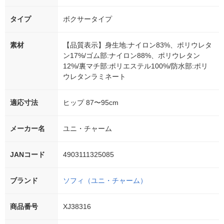
タイプ
ボクサータイプ
素材
【品質表示】身生地:ナイロン83%、ポリウレタ
ン17%/ゴム部:ナイロン88%、ポリウレタン
12%/裏マチ部:ポリエステル100%/防水部:ポリ
ウレタンラミネート
適応寸法
ヒップ 87〜95cm
メーカー名
ユニ・チャーム
JANコード
4903111325085
ブランド
ソフィ（ユニ・チャーム）
商品番号
XJ38316