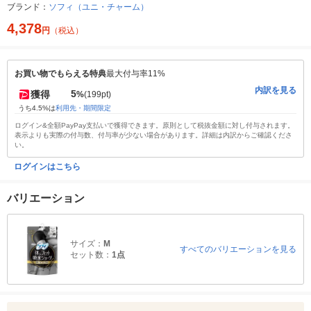
ブランド：
ソフィ（ユニ・チャーム）
4,378
円
（税込）
お買い物でもらえる特典
最大付与率11%
内訳を見る
5
獲得
%
(199pt)
うち4.5%は
利用先・期間限定
ログイン&全額PayPay支払いで獲得できます。原則として税抜金額に対し付与されます。
表示よりも実際の付与数、付与率が少ない場合があります。詳細は内訳からご確認くださ
い。
ログインはこちら
バリエーション
サイズ：
M
すべてのバリエーションを見る
セット数：
1点