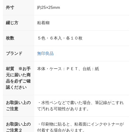
外寸
約25×25mm
綴じ方
粘着糊
枚数
５色・６本入・各１０枚
ブランド
無印良品
材質 ※お手
本体・ケース：ＰＥＴ、台紙：紙
元に届いた商
品を必ずご確
認ください
お取扱い上の
・水性ペンなどで書いた場合、筆記線がこすれ
ご注意
て汚れる可能性があります。
お取扱い上の
・印刷物に貼ると、粘着面にインクやトナーが
ご注意２
付着する場合があります。