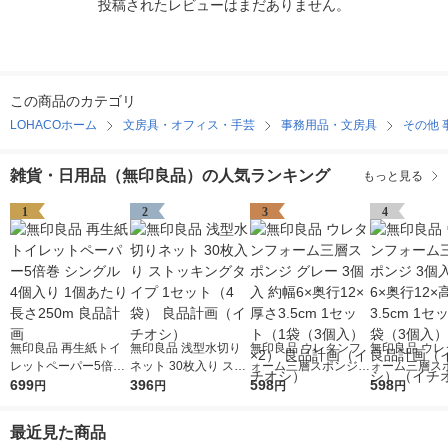
投稿されたレビューはまだありません。
この商品のカテゴリ
LOHACOホーム
文房具・オフィス・手芸
事務用品・文房具
その他 
雑貨・日用品（無印良品）の人気ランキング
もっと見る
1
2
3
4
無印良品 再生紙トイ
無印良品 浅型水切り
無印良品 ウレタンフ
無印良品 ウレ
レットペーパー5倍巻
ネット 30枚入り スト
ォーム三層スポンジ
ォーム三層スポ
シングル 4個入り 1個
699
ッキングタイプ 1セッ
396
グレー 3個入 約幅6×
598
個入 約幅6×奥
598
円
円
円
円
あたり長さ250m 良品
ト（4袋） 良品計画
奥行12×厚さ3.5cm 1
高さ3.5cm 1
計画
（イチオシ）
セット（1袋（3個
（1袋（3個入
最近見た商品
入）×2） 良品計画
良品計画（イ