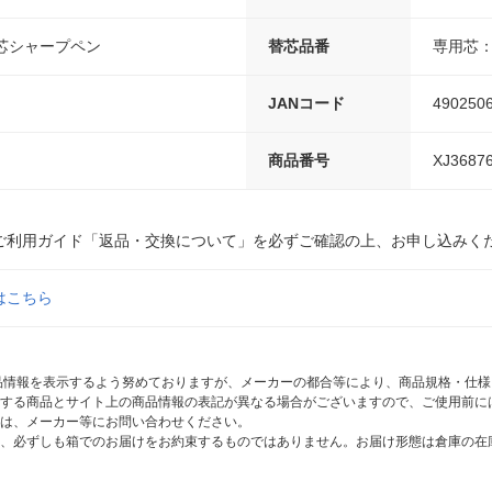
太芯シャープペン
替芯品番
専用芯：C
JANコード
490250
商品番号
XJ3687
ご利用ガイド「返品・交換について」を必ずご確認の上、お申し込みく
はこちら
商品情報を表示するよう努めておりますが、メーカーの都合等により、商品規格・仕
する商品とサイト上の商品情報の表記が異なる場合がございますので、ご使用前に
は、メーカー等にお問い合わせください。
、必ずしも箱でのお届けをお約束するものではありません。お届け形態は倉庫の在