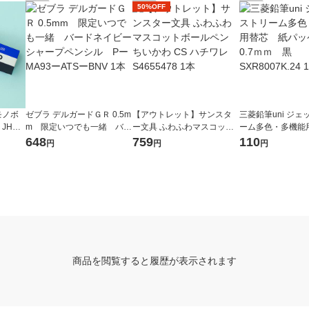
50%OFF
モノボ
ゼブラ デルガードＧＲ 0.5m
【アウトレット】サンスタ
三菱鉛筆uni ジ
HA-0
m 限定いつでも一緒 バー
ー文具 ふわふわマスコット
ーム多色・多機
8個入）
ドネイビー シャープペンシ
ボールペン ちいかわ CS ハ
紙パッケージ 0.
648
759
110
円
円
円
ル PーMA93ーATSーBNV
チワレ S4655478 1本
SXR8007K.24 1本
1本
商品を閲覧すると履歴が表示されます