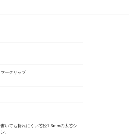
トマーグリップ
書いても折れにくい芯径1.3mmの太芯シ
ペン。