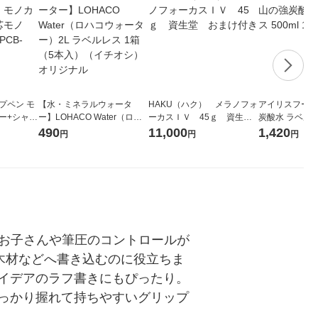
プペン モ
【水・ミネラルウォータ
HAKU（ハク） メラノフォ
アイリスフーズ
ー+シャー
ー】LOHACO Water（ロハ
ーカスＩＶ 45ｇ 資生
炭酸水 ラベルレス
 HB PC
コウォーター）2L ラベルレ
堂 おまけ付き
箱（24本入）
490
11,000
1,420
円
円
円
ス 1箱（5本入）（イチオ
シ） オリジナル
うお子さんや筆圧のコントロールが
木材などへ書き込むのに役立ちま
イデアのラフ書きにもぴったり。
っかり握れて持ちやすいグリップ