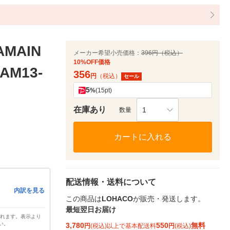
MAIN
メーカー希望小売価格：
396円（税込）
10%OFF価格
M13-
356
円
（税込）
セール
5
%
(15pt)
在庫あり
1
数量
カートに入れる
配送情報・送料について
内訳を見る
この商品は
LOHACO
が販売・発送します。
最短翌日お届け
されます。表示より
い。
3,780
550
無料
円
(税込)以上で基本配送料
円
(税込)