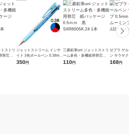
ェットストリ
ジェットストリーム インサ
三菱鉛筆uni ジェットストリ
ゼブラ ゲルイ
能用替芯
イド 3色ボールペン 0.38mm
ーム多色・多機能用替芯
ン サラサクリップ
7ｍｍ 黒
ブルー軸 青 アスクル限定 H.
紙パッケージ 0.5ｍｍ 黒
定 ムーミン 
350
110
168
円
円
円
SXE34053833 三菱鉛筆uni
SXR8005K.24 1本
リー 黒 JJ29ー
オリジナル
本