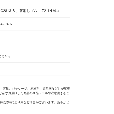
2813-B 、替消しゴム： Z2-1N /4コ
6420497
6
ださい。
様（容量、パッケージ、原材料、原産国など）が変更
は必ずお届けした商品の商品ラベルや注意書きをご
庫状況等により異なる場合がございます。あらかじ