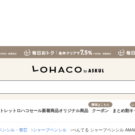
獲得はこちら
レ
トレット
ロハコセール
新着商品
オリジナル商品
クーポン
まとめ割
キ
ペンシル・替芯
シャープペンシル
ぺんてる シャープペンシル AMAIN