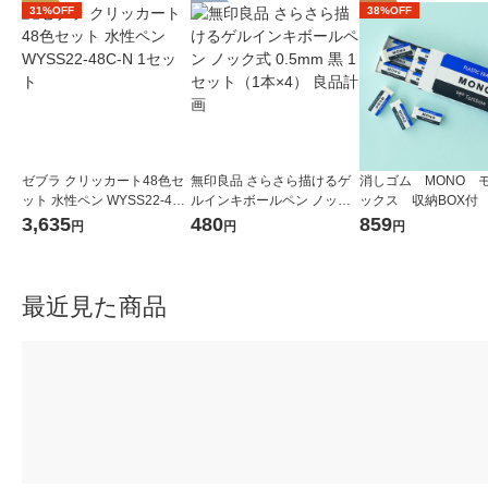
31%OFF
38%OFF
ゼブラ クリッカート48色セ
無印良品 さらさら描けるゲ
消しゴム MONO 
ット 水性ペン WYSS22-48C
ルインキボールペン ノック
ックス 収納BOX付 J
-N 1セット
式 0.5mm 黒 1セット（1本×
61 1個（小サイズ1
3,635
480
859
円
円
円
4） 良品計画
トンボ鉛筆
最近見た商品