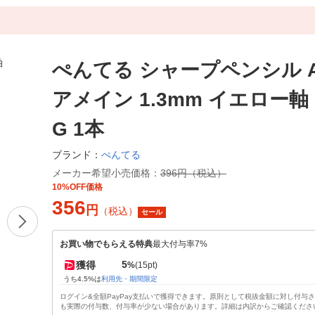
ぺんてる シャープペンシル A
アメイン 1.3mm イエロー軸 A
G 1本
ぺんてる
ブランド：
メーカー希望小売価格：
396円（税込）
10%OFF価格
356
円
（税込）
セール
お買い物でもらえる特典
最大付与率7%
5
獲得
%
(15pt)
うち4.5%は
利用先・期間限定
ログイン&全額PayPay支払いで獲得できます。原則として税抜金額に対し付与
も実際の付与数、付与率が少ない場合があります。詳細は内訳からご確認くださ