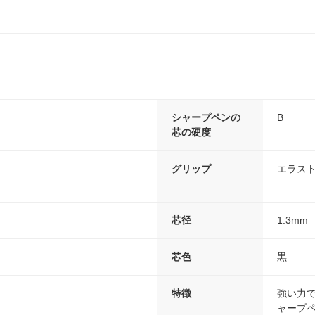
シャープペンの
B
芯の硬度
グリップ
エラス
芯径
1.3mm
芯色
黒
特徴
強い力で
ャープ