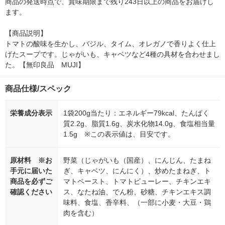
商品の発送時点で、賞味期限まで残り243日以上の商品をお届けし
ます。

【商品説明】

トマトの酸味を生かし、バジル、タイム、オレガノで香りよく仕上
げたスープです。じゃがいも、キャベツなど4種の具材を合わせまし
た。【無印良品　MUJI】
商品仕様/スペック
栄養成分表示
1袋200g当たり：エネルギー79kcal、たんぱく
質2.2g、脂質1.6g、炭水化物14.0g、食塩相当量
1.5g ※この表示値は、目安です。
原材料 ※お
野菜（じゃがいも（国産）、にんじん、たまね
手元に届いた
ぎ、キャベツ、にんにく）、炒めたまねぎ、ト
商品を必ずご
マトペースト、トマトピューレー、チキンエキ
確認ください
ス、なたね油、でん粉、砂糖、チキンエキス調
味料、食塩、香辛料、（一部に小麦・大豆・鶏
肉を含む）