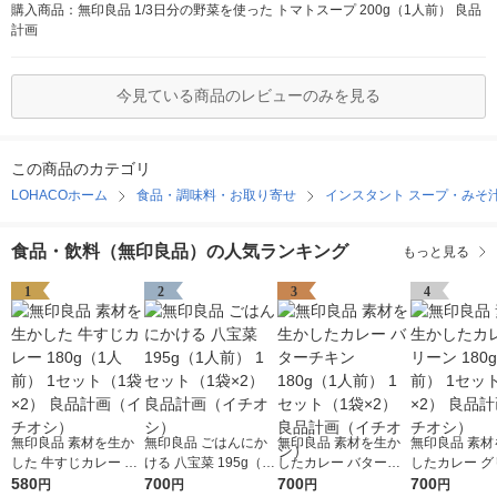
購入商品：無印良品 1/3日分の野菜を使った トマトスープ 200g（1人前） 良品
計画
今見ている商品のレビューのみを見る
この商品のカテゴリ
LOHACOホーム
食品・調味料・お取り寄せ
インスタント スープ・みそ
食品・飲料（無印良品）の人気ランキング
もっと見る
1
2
3
4
無印良品 素材を生か
無印良品 ごはんにか
無印良品 素材を生か
無印良品 素材
した 牛すじカレー 18
ける 八宝菜 195g（1
したカレー バターチ
したカレー グ
0g（1人前） 1セット
580
人前） 1セット（1袋×
700
キン 180g（1人前） 1
700
180g（1人前
700
円
円
円
円