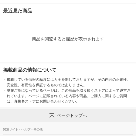
（1袋×2） 良品計画
2） 良品計画（イチオ
セット（1袋×2） 良品
ト（1袋×2）
（イチオシ）
シ）
計画（イチオシ）
（イチオシ）
最近見た商品
商品を閲覧すると履歴が表示されます
掲載商品の情報について
・
掲載している情報の精度には万全を期しておりますが、その内容の正確性、
安全性、有用性を保証するものではありません。
・
現在ご覧になっているページは、この商品を取り扱うストアによって運営さ
れています。ページに記載されている内容や商品、ご購入に関するご質問
は、直接各ストアにお問い合わせください。
ページトップへ
関連サイト・ヘルプ・その他