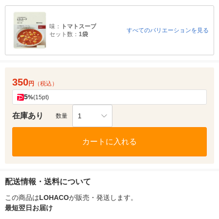
味：
トマトスープ
すべてのバリエーションを見る
セット数：
1袋
350
円
（税込）
5
%
(15pt)
在庫あり
1
数量
カートに入れる
配送情報・送料について
この商品は
LOHACO
が販売・発送します。
最短翌日お届け