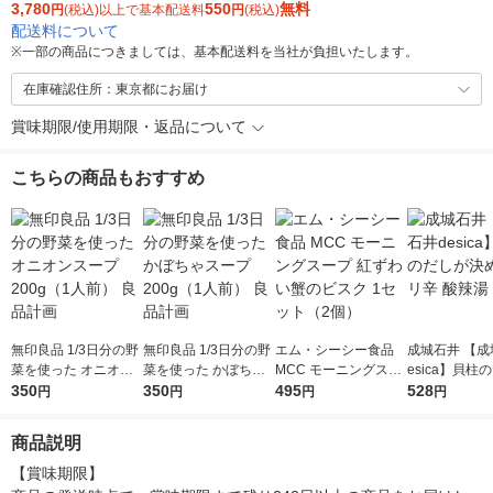
3,780
550
無料
円
(税込)以上で基本配送料
円
(税込)
配送料について
※
一部の商品につきましては、基本配送料を当社が負担いたします。
在庫確認住所：東京都にお届け
賞味期限/使用期限・返品について
こちらの商品もおすすめ
無印良品 1/3日分の野
無印良品 1/3日分の野
エム・シーシー食品
成城石井 【成
菜を使った オニオン
菜を使った かぼちゃ
MCC モーニングスー
esica】貝柱
スープ 200g（1人
350
スープ 200g（1人
350
プ 紅ずわい蟹のビス
495
決め手 ピリ辛
528
円
円
円
円
前） 良品計画
前） 良品計画
ク 1セット（2個）
1個
商品説明
【賞味期限】
