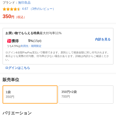
ブランド：
無印良品
4.67 （3件のレビュー）
350
円
（税込）
お買い物でもらえる特典
最大付与率11%
内訳を見る
5
獲得
%
(15pt)
うち4.5%は
利用先・期間限定
ログイン&全額PayPay支払いで獲得できます。原則として税抜金額に対し付与されます。
表示よりも実際の付与数、付与率が少ない場合があります。詳細は内訳からご確認くださ
い。
ログインはこちら
販売単位
350円×2袋
1袋
700円
350円
バリエーション