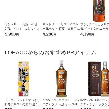
サントリー 角瓶 40度
サントリー トリスウイスキ
ブラックニッカクリア 
2.7L ペット 1本 ウイスキ
ー4Lペット 37度 業務用 大
4L ペット 1本 ニッカ
ー
容量
キー
5,998
4,280
4,390
円
円
円
LOHACOからのおすすめPRアイテム
【アウトレット】すっきり
KAVALAN（カバラン） ディ
KAVALAN（カバラン
レモンサワーの素 25度 1L 1
スティラリーセレクトNo1
スティラリー クラシッ
本 東亜酒造 リキュール
シングルモルトウイスキー 1
ングルモルトウイスキー