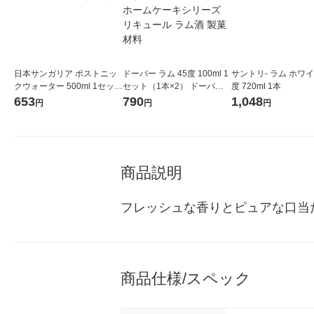
日本サンガリア ポストニッ
ドーバー ラム 45度 100ml 1
サントリ- ラム ホワイ
クウォーター 500ml 1セット
セット（1本×2） ドーバー
度 720ml 1本
（6本）
洋酒貿易 ホームケーキシリ
653
790
1,048
円
円
円
ーズ リキュール ラム酒 製菓
材料
商品説明
フレッシュな香りとピュアな口当
商品仕様/スペック