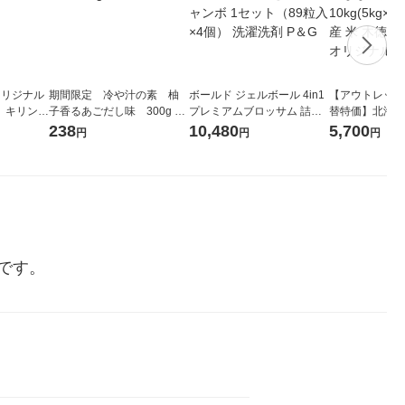
オリジナル
期間限定 冷や汁の素 柚
ボールド ジェルボール 4in1
【アウトレット
1本 キリン
子香るあごだし味 300g 1
プレミアムブロッサム 詰め
替特価】北海道
品
個 丸美屋
替え テラジャンボ 1セット
し 精白米 10kg(5
238
10,480
5,700
円
円
円
（89粒入×4個） 洗濯洗剤 P
和7年産 米 木
＆G
料 オリジナル
です。