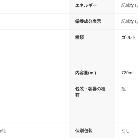
エネルギー
記載な
栄養成分表示
記載な
種類
ゴ-ルド
内容量(ml)
720ml
包装・容器の種
瓶
類
会社
個別包装
なし