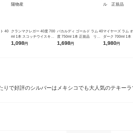
ト 40
クランマクレガー 40度 700
バカルディ ゴールド ラム 40
マイヤーズ ラム 
ml 1本 スコッチウイスキ
度 750ml 1本 正規品 リキ
ダーク 700ml 
ー 正規品 三陽物産
ュール
リキュール 正規
1,098
1,698
1,980
円
円
円
たりで好評のシルバーはメキシコでも大人気のテキーラ