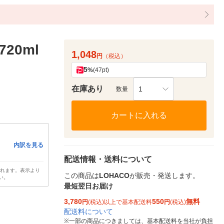
20ml
1,048
円
（税込）
5
%
(47pt)
在庫あり
1
数量
カートに入れる
内訳を見る
配送情報・送料について
されます。表示より
この商品は
LOHACO
が販売・発送します。
い。
最短翌日お届け
3,780
550
無料
円
(税込)以上で基本配送料
円
(税込)
配送料について
※
一部の商品につきましては、基本配送料を当社が負担