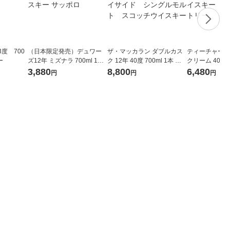
3度 700
（日本限定発売）デュワー
ザ・マッカラン ダブルカス
ティーチャーズ
ー
ズ12年 ミズナラ 700ml 1本
ク 12年 40度 700ml 1本 正
クリーム 40度 
スコッチウイスキー サッポ
規品 スペイサイド シン
本 スコッチウ
3,880
8,800
6,480
円
円
円
ロ
グルモルト スコッチウイ
規品 サントリ
スキー