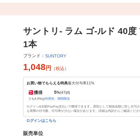
サントリ- ラム ゴ-ルド 40度 7
1本
ブランド：
SUNTORY
1,048
円
（税込）
お買い物でもらえる特典
最大付与率11%
5
獲得
%
(47pt)
うち4.5%は
利用先・期間限定
ログイン&全額PayPay支払いで獲得できます。原則として税抜金額に対し付与
も実際の付与数、付与率が少ない場合があります。詳細は内訳からご確認くださ
ログインはこちら
販売単位