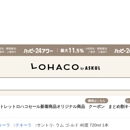
獲得はこちら
レ
トレット
ロハコセール
新着商品
オリジナル商品
クーポン
まとめ割
キ
キーラ
テキーラ
サントリ- ラム ゴ-ルド 40度 720ml 1本