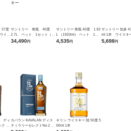
37度
サントリー 角瓶 40度
サントリー 角瓶 40度 1.92
サントリー 知多 4
 ウイス
2.7L ペット 1セット（1
L （1920ml） ペット 1本
ml 1本 ウイスキ
本×6） ウイスキー
ウイスキー
34,490
4,535
5,698
円
円
円
） ディ
カバラン KAVALAN ディス
キリン ウイスキー 陸 50度 5
ク シ
ティラリーセレクトNo.2 シ
00ml 1本
 40
ングルモルト 40度 700ml 1