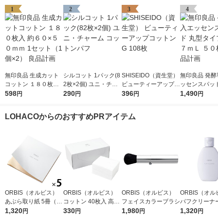
1
2
3
4
無印良品 生成カット
シルコット 1パック(8
SHISEIDO（資生堂）
無印良品 発酵
コットン １８０枚入
2枚×2個) ユニ・チャ
ビューティーアップコ
ッセンスパッド
約６０×５０ｍｍ 1セ
598
ーム コットンパフ
290
ットン G 108枚
396
タイプ １１７
1,490
円
円
円
円
ット（1個×2） 良品計
０枚入 良品計
画
LOHACOからのおすすめPRアイテム
ORBIS（オルビス）
ORBIS（オルビス）
ORBIS（オルビス）
ORBIS（オ
あぶら取り紙 5冊（30
コットン 40枚入 高級
フェイスカラーブラシ
パフクリーナー
枚×5冊）
1,320
綿100％
330
1,980
×2個
1,320
円
円
円
円