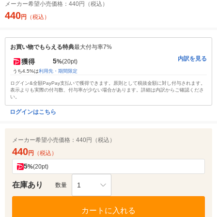
メーカー希望小売価格：
440円（税込）
440
円
（税込）
お買い物でもらえる特典
最大付与率7%
内訳を見る
5
獲得
%
(20pt)
うち4.5%は
利用先・期間限定
ログイン&全額PayPay支払いで獲得できます。原則として税抜金額に対し付与されます。
表示よりも実際の付与数、付与率が少ない場合があります。詳細は内訳からご確認くださ
い。
ログインはこちら
メーカー希望小売価格：
440円（税込）
440
円
（税込）
5
%
(20pt)
在庫あり
1
数量
カートに入れる