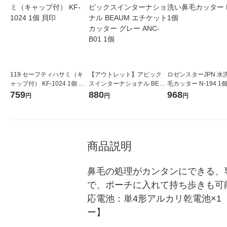
119 セーフティハサミ（キ
【アウトレット】アピック
ロゼンスターJPN 水
ャップ付） KF-1024 1個 貝
スインターナショナル BEA
毛カッター N-194 1
印
UM エチケットカッター グ
759
880
968
円
円
円
レー ANC-B01 1個
商品説明
鼻毛の処理がカンタンにできる、
で、ポーチに入れて持ち歩きも可
応電池：単4形アルカリ乾電池×
ー】