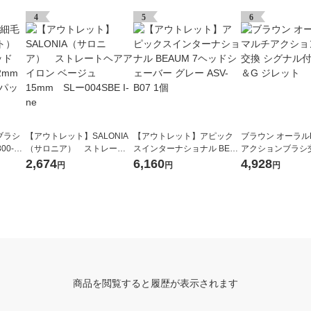
4
5
6
ブラシ
【アウトレット】SALONIA
【アウトレット】アピック
ブラウン オーラル
00-W
（サロニア） ストレート
スインターナショナル BEA
アクションブラシ
ク4.2
ヘアアイロン ベージュ 15m
UM 7ヘッドシェーバー グレ
ナル付 4本入 P＆
2,674
6,160
4,928
円
円
円
2パッ
m SLー004SBE I-ne
ー ASV-B07 1個
商品を閲覧すると履歴が表示されます