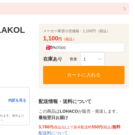
AKOL
メーカー希望小売価格：
1,100円（税込）
1,100
円
（税込）
5
%
(50pt)
在庫あり
1
数量
カートに入れる
内訳を見る
配送情報・送料について
この商品は
LOHACO
が販売・発送します。
されます。表示より
最短翌日お届け
い。
3,780
550
無料
円
(税込)以上で基本配送料
円
(税込)
配送料について