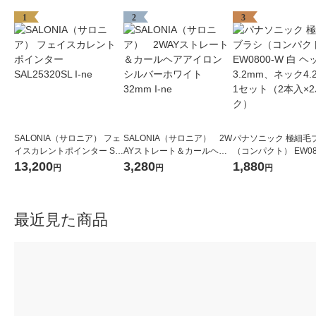
1
2
3
SALONIA（サロニア） フェ
SALONIA（サロニア） 2W
パナソニック 極細毛
イスカレントポインター SA
AYストレート＆カールヘア
（コンパクト） EW08
L25320SL I-ne
アイロン シルバーホワイト
白 ヘッド3.2mm、ネッ
13,200
3,280
1,880
円
円
円
32mm I-ne
mm 1セット（2本入×
ク）
最近見た商品