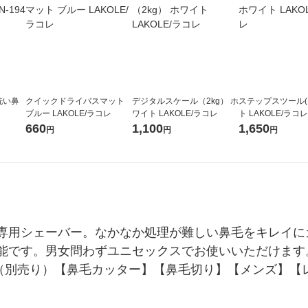
洗い鼻
クイックドライバスマット
デジタルスケール（2kg） ホ
ステップスツール(L
個
ブルー LAKOLE/ラコレ
ワイト LAKOLE/ラコレ
ト LAKOLE/ラコレ
660
1,100
1,650
円
円
円
専用シェーバー。なかなか処理が難しい鼻毛をキレイに
能です。男女問わずユニセックスでお使いいただけます
1（別売り）【鼻毛カッター】【鼻毛切り】【メンズ】【