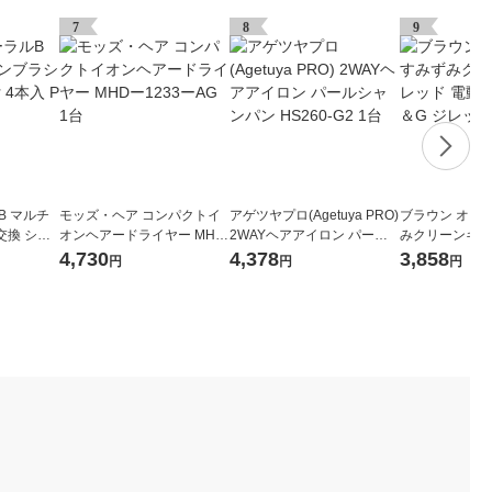
7
8
9
B マルチ
モッズ・ヘア コンパクトイ
アゲツヤプロ(Agetuya PRO)
ブラウン オーラ
交換 シグ
オンヘアードライヤー MHD
2WAYヘアアイロン パール
みクリーンキッ
G ジレット
ー1233ーAG 1台
シャンパン HS260-G2 1台
動歯ブラシ P＆
4,730
4,378
3,858
円
円
円