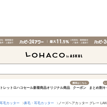
獲得はこちら
レ
トレット
ロハコセール
新着商品
オリジナル商品
クーポン
まとめ割
キ
耳毛カッター
鼻毛・耳毛カッター
ノーズヘアカッター グレー LAK