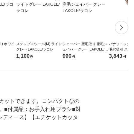
) ホワイ
ステップスツール(M) ライト
シェーバー 産毛取り 産毛シ
パナソニック（Pa
グレー LAKOLE/ラコレ
ェイバー グレー LAKOLE/ラ
毛穴吸引 スポッ
コレ
-SC10-E ベー
1,100
990
3,843
円
円
円
カットできます。コンパクトなの
。■付属品：お手入れ用ブラシ■対
レディース】【エチケットカッタ