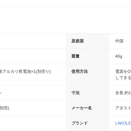
原産国
中国
重量
40g
形アルカリ乾電池×1(別売り)
使用方法
電源を
しでき
シ
寸法
全長:約1
別売)
メーカー名
アダス
ブランド
LAKOLE