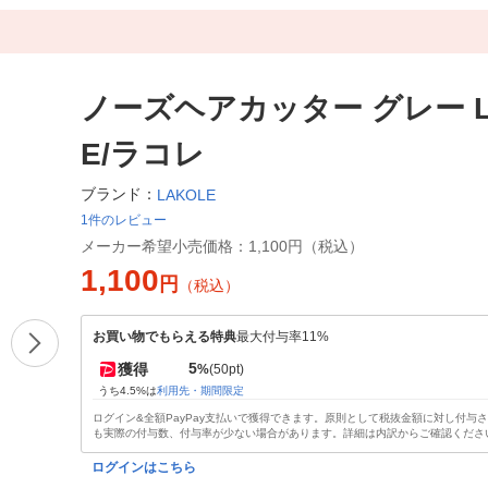
ノーズヘアカッター グレー L
E/ラコレ
ブランド：
LAKOLE
1件のレビュー
メーカー希望小売価格：
1,100円（税込）
1,100
円
（税込）
お買い物でもらえる特典
最大付与率11%
5
獲得
%
(50pt)
うち4.5%は
利用先・期間限定
ログイン&全額PayPay支払いで獲得できます。原則として税抜金額に対し付与
も実際の付与数、付与率が少ない場合があります。詳細は内訳からご確認くださ
ログインはこちら