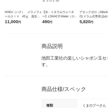
HAKU（ハク） メラノフォ
【水・ミネラルウォータ
アタックゼロ（Attack
ーカスＩＶ 45ｇ 資生
ー】LOHACO Water（ロハ
O) ドラム式専用 詰め
堂 おまけ付き
コウォーター）2L ラベルレ
ガジャンボ 2300g 1
11,000
490
5,820
円
円
円
ス 1箱（5本入）（イチオ
（2個入) 洗濯洗剤 花
シ） オリジナル
商品説明
池田工業社の楽しいシャボン玉セ
す。
商品仕様/スペック
種類
くまのプーさん