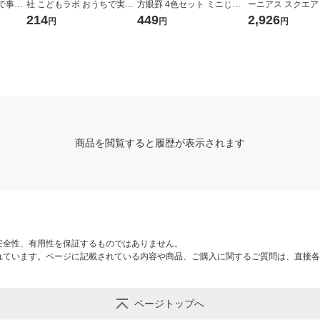
で事
社 こどもラボ おうちで実験!
方眼罫 4色セット ミニじゆ
ーニアス スクエ
 1個
一瞬で凍る水!? 800 1個
うノートおまけ付 学習帳 LM
ーアル） 1個
214
449
2,926
円
円
円
U5G04M
商品を閲覧すると履歴が表示されます
安全性、有用性を保証するものではありません。
れています。ページに記載されている内容や商品、ご購入に関するご質問は、直接各
ページトップへ