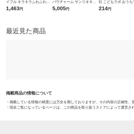
イフル キラキラふわふわ
パウチャーム サンリオキャ
社 こどもラボ おうち
結晶研究所 Q750790 1個
ラクターズ 1個
件!? 指紋を採取! 810
1,463
5,005
214
円
円
円
最近見た商品
掲載商品の情報について
・
掲載している情報の精度には万全を期しておりますが、その内容の正確性、
・
現在ご覧になっているページは、この商品を取り扱うストアによって運営さ