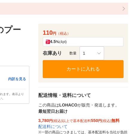
のプー
110
円
（税込）
4.5
%
(4pt)
在庫あり
1
数量
カートに入れる
内訳を見る
されます。表示より
配送情報・送料について
い。
この商品は
LOHACO
が販売・発送します。
最短翌日お届け
3,780
550
無料
円
(税込)以上で基本配送料
円
(税込)
配送料について
※
一部の商品につきましては、基本配送料を当社が負担