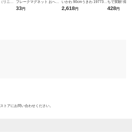
ア（リニュ
フレークマグネット おへや
いかわ 90cmうきわ 197733
ちで実験! 煌
1個
1個
780 1個
33
2,618
428
円
円
円
ストアにお問い合わせください。