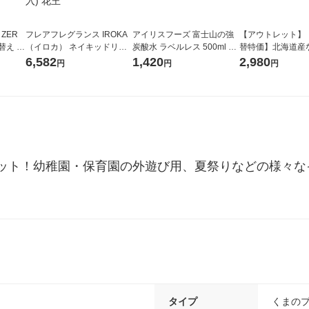
 ZER
フレアフレグランス IROKA
アイリスフーズ 富士山の強
【アウトレット】
替え メ
（イロカ） ネイキッドリリ
炭酸水 ラベルレス 500ml 1
替特価】北海道産
セット
ーの香り 柔軟剤 詰め替え 超
箱（24本入）
し 無洗米 5kg 1
6,582
1,420
2,980
円
円
円
王
特大 1200ml 1セット（5個
米 木徳神糧 オリ
入) 花王
ット！幼稚園・保育園の外遊び用、夏祭りなどの様々な
タイプ
くまの