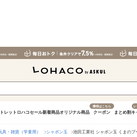
獲得はこちら
レ
トレット
ロハコセール
新着商品
オリジナル商品
クーポン
まとめ割
キ
玩具・雑貨（学童用）
シャボン玉
池田工業社 シャボン玉 くまのプーさ