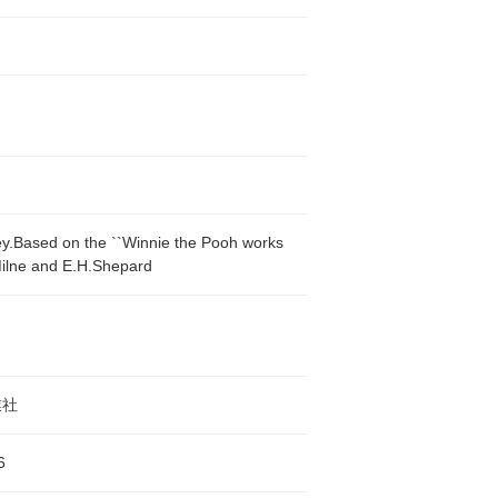
y.Based on the ``Winnie the Pooh works
Milne and E.H.Shepard
業社
6