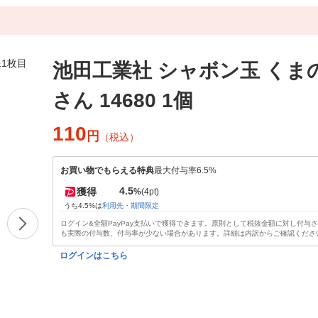
池田工業社 シャボン玉 くま
さん 14680 1個
110
円
（税込）
お買い物でもらえる特典
最大付与率6.5%
4.5
獲得
%
(4pt)
うち4.5%は
利用先・期間限定
ログイン&全額PayPay支払いで獲得できます。原則として税抜金額に対し付与
も実際の付与数、付与率が少ない場合があります。詳細は内訳からご確認くださ
ログインはこちら