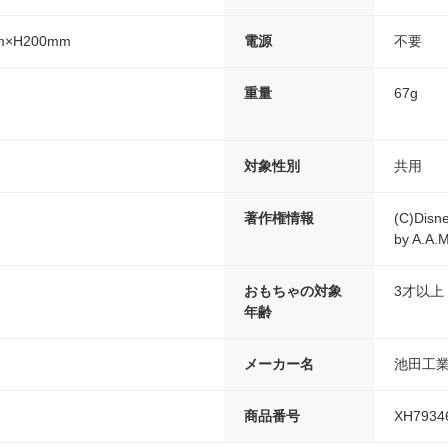
m×H200mm
電源
不要
重量
67g
対象性別
共用
著作権情報
(C)Disne
by A.A.
おもちゃの対象
3才以上
年齢
メーカー名
池田工
商品番号
XH7934