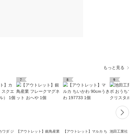
もっと見る
7
8
9
カワダ ジ
【アウトレット】銀鳥産業
【アウトレット】マルカ ち
池田工業社 こ