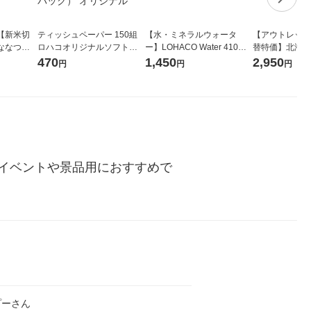
【新米切
ティッシュペーパー 150組
【水・ミネラルウォータ
【アウトレット
ななつぼ
ロハコオリジナルソフトパ
ー】LOHACO Water 410ml
替特価】北海道
袋 令和7年産
ックティッシュ フィオナ オ
1箱（20本入）ラベルレス
し 精白米 5kg
470
1,450
2,950
円
円
円
ジナル
リジナル 1セット（10個：
（イチオシ） オリジナル
米 木徳神糧 オ
5個入×2パック） オリジナ
ル
イベントや景品用におすすめで
プーさん