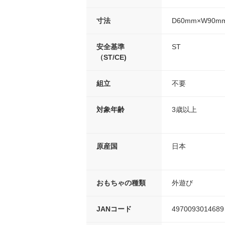
寸法
D60mm×W90m
安全基準
ST
（ST/CE)
組立
不要
対象年齢
3歳以上
原産国
日本
おもちゃの種類
外遊び
JANコード
4970093014689