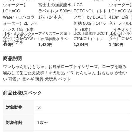
【水・ミネラルウォー
アイリスフーズ 富士
UCC上島珈琲 UCC T
【水・ミネラ
ター】LOHACO Wate
山の強炭酸水 ラベル
OTONOU（トトノ
ター】LOHACO
r（ロハコウォータ
490
レス 500ml 1箱（24
1,420
ウ） by BLACK無糖 5
1,284
r 410ml 1箱
1,450
円
円
円
円
ー）2L ラベルレス 1
本入）
00ml 1セット（6本）
入）ラベルレ
箱（5本入）（イチオ
オシ） オリジ
商品説明
シ） オリジナル
ワンちゃん用おもちゃ、お野菜ロープトイシリーズ。ロープを噛み
噛みして歯ごたえ抜群！＃犬用品 イヌ わんちゃん おもちゃ かわい
い 可愛い 長ネギ 玩具 犬玩具 ペット
商品仕様/スペック
対象動物
犬
対象年齢
1歳〜