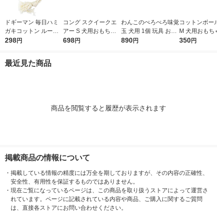
ドギーマン 毎日ハミ
コング スクイークエ
わんこのぺろぺろ味覚
コットンボー
ガキコットン ループ
アー S 犬用おもちゃ
玉 犬用 1個 玩具 おや
M 犬用おもち
超小〜小型犬用 SSサ
298
コングジャパン
698
つ ドギーマンハヤシ
890
ーマン 【スポ
350
円
円
円
円
イズ 1個 【デンタル
具】
玩具】
最近見た商品
商品を閲覧すると履歴が表示されます
掲載商品の情報について
・
掲載している情報の精度には万全を期しておりますが、その内容の正確性、
安全性、有用性を保証するものではありません。
・
現在ご覧になっているページは、この商品を取り扱うストアによって運営さ
れています。ページに記載されている内容や商品、ご購入に関するご質問
は、直接各ストアにお問い合わせください。