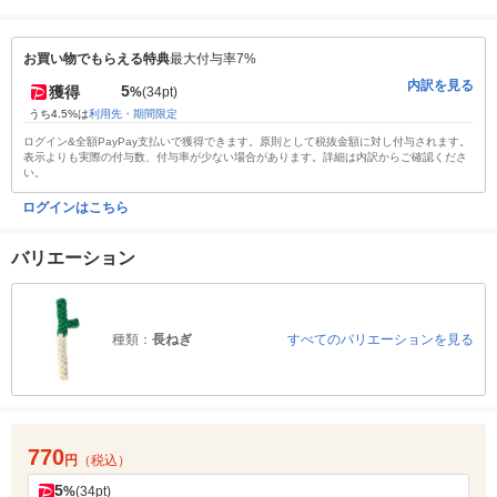
お買い物でもらえる特典
最大付与率7%
内訳を見る
5
獲得
%
(34pt)
うち4.5%は
利用先・期間限定
ログイン&全額PayPay支払いで獲得できます。原則として税抜金額に対し付与されます。
表示よりも実際の付与数、付与率が少ない場合があります。詳細は内訳からご確認くださ
い。
ログインはこちら
バリエーション
種類：
長ねぎ
すべてのバリエーションを見る
770
円
（税込）
5
%
(34pt)