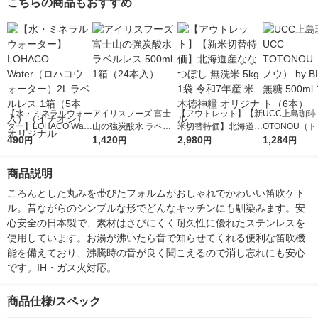
こちらの商品もおすすめ
【水・ミネラルウォー
アイリスフーズ 富士
【アウトレット】【新
UCC上島珈琲 
ター】LOHACO Wate
山の強炭酸水 ラベル
米切替特価】北海道産
OTONOU（
r（ロハコウォータ
490
レス 500ml 1箱（24
1,420
ななつぼし 無洗米 5k
2,980
ウ） by BLAC
1,284
円
円
円
円
ー）2L ラベルレス 1
本入）
g 1袋 令和7年産 米 木
00ml 1セッ
箱（5本入）（イチオ
徳神糧 オリジナル
商品説明
シ） オリジナル
ころんとした丸みを帯びたフォルムがおしゃれでかわいい笛吹ケト
ル。昔ながらのシンプルな形でどんなキッチンにも馴染みます。安
心安全の日本製で、素材はさびにくく耐久性に優れたステンレスを
使用しています。お湯が沸いたら音で知らせてくれる便利な笛吹機
能を備えており、沸騰時の音が良く聞こえるので消し忘れにも安心
です。IH・ガス火対応。
商品仕様/スペック