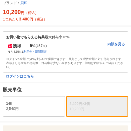
ブランド：
貝印
10,200
円
（税込）
3,400
1つあたり
円
（税込）
お買い物でもらえる特典
最大付与率16%
内訳を見る
5
獲得
%
(467pt)
うち4.5%は
利用先・期間限定
ログイン&全額PayPay支払いで獲得できます。原則として税抜金額に対し付与されます。
表示よりも実際の付与数、付与率が少ない場合があります。詳細は内訳からご確認くださ
い。
ログインはこちら
販売単位
1個
3,400円×3個
3,540円
10,200円