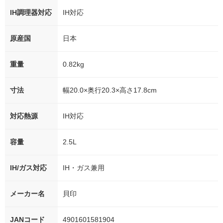
IH調理器対応
IH対応
原産国
日本
重量
0.82kg
寸法
幅20.0×奥行20.3×高さ17.8cm
対応熱源
IH対応
容量
2.5L
IH/ガス対応
IH・ガス兼用
メーカー名
貝印
JANコード
4901601581904