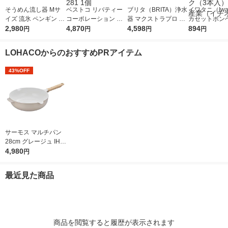
そうめん流し器 Mサ
ベストコ リバティー
ブリタ（BRITA）浄水
イワタニ（Iwat
イズ 流氷 ペンギン D-
コーポレーション ウ
器 マクストラプロ 交
カセットボンベ
1407 パール金属
2,980
ォータースライダー
4,870
換用フィルター 3個入
4,598
ットコンロ用 
894
円
円
円
円
流しそうめん ホワイ
ジ CB-250-O
ト LD-281 1個
ク（3本入） 
LOHACOからのおすすめPRアイテム
（イチオシ）
43%OFF
サーモス マルチパン
28cm グレージュ IH/
ガス火対応 KFOー028
4,980
円
W GG1個 深型設計 軽
量 フッ素化合物不使
最近見た商品
用
商品を閲覧すると履歴が表示されます