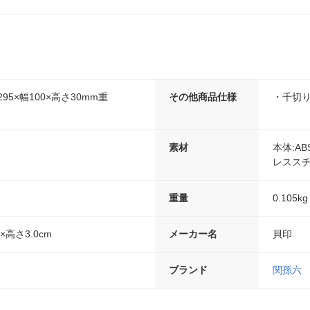
95×幅100×高さ30mm重
その他商品仕様
・千切り
素材
本体:A
レスス
重量
0.105kg
0×高さ3.0cm
メーカー名
貝印
ブランド
関孫六