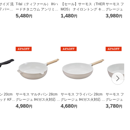
サイズ 流
T-fal（ティファール） IHハ
【セール】サーモス（THER
サーモス フライ
07 パール
ードチタニウム アンリミテ
MOS） ナイロントング キッ
グレージュ IH/
ッド フライパン 28cm ガス
チンツール ブラック KT-T00
FO-024 GG 
5,480
1,480
3,980
円
円
円
火・IH対応 G26506
1 BK 1個
量 フッ素化合
43%OFF
44%OFF
42%OFF
 20cm
サーモス マルチパン 28cm
サーモス フライパン 28cm
サーモス フライ
ド KFM-
グレージュ IH/ガス火対応 K
グレージュ IH/ガス火対応 K
グレージュ IH/
FOー028W GG1個 深型設計
FO-028 GG 1個 深型設計 軽
FO-020 GG 
4,980
4,680
3,780
円
円
円
軽量 フッ素化合物不使用
量 フッ素化合物不使用
量 フッ素化合