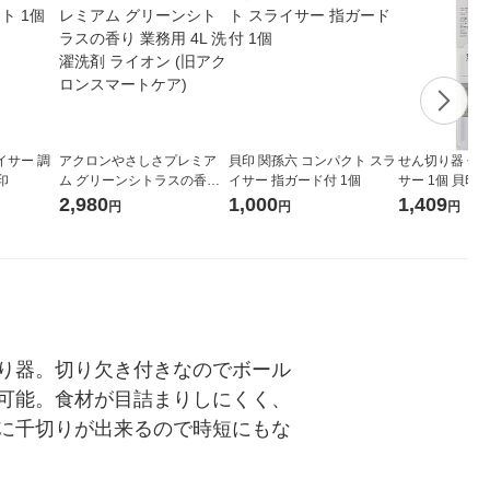
イサー 調
アクロンやさしさプレミア
貝印 関孫六 コンパクト スラ
せん切り器 せ
印
ム グリーンシトラスの香り
イサー 指ガード付 1個
サー 1個 貝印 KA
業務用 4L 洗濯洗剤 ライオン
CT 100
2,980
1,000
1,409
円
円
円
(旧アクロンスマートケア)
り器。切り欠き付きなのでボール
可能。食材が目詰まりしにくく、
に千切りが出来るので時短にもな