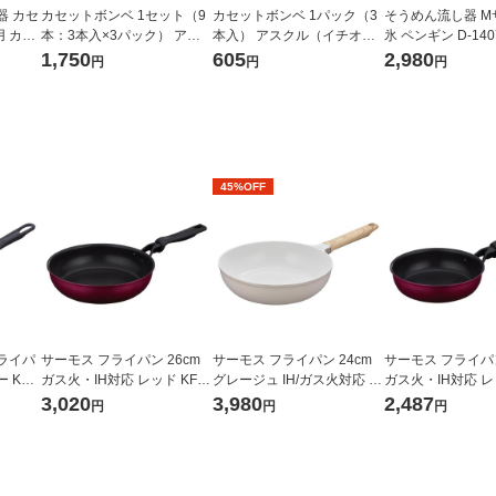
器 カセ
カセットボンベ 1セット（9
カセットボンベ 1パック（3
そうめん流し器 M
 カー
本：3本入×3パック） アス
本入） アスクル（イチオ
氷 ペンギン D-14
 2個
クル（イチオシ） オリジナ
シ） オリジナル
金属
1,750
605
2,980
円
円
円
直結型
ル
45%OFF
ライパ
サーモス フライパン 26cm
サーモス フライパン 24cm
サーモス フライパン
KFI-
ガス火・IH対応 レッド KFM-
グレージュ IH/ガス火対応 K
ガス火・IH対応 レッ
026 R1個
FO-024 GG 1個 深型設計 軽
020 R1個
3,020
3,980
2,487
円
円
円
量 フッ素化合物不使用