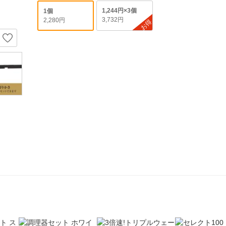
1,244円×3個
1個
3,732円
2,280円
お得