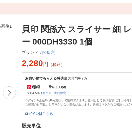
貝印 関孫六 スライサー 細 
ー 000DH3330 1個
関孫六
ブランド：
2,280
円
（税込）
お買い物でもらえる特典
最大付与率7%
5
獲得
%
(103pt)
うち4.5%は
利用先・期間限定
ログイン&全額PayPay支払いで獲得できます。原則として税抜金額に対し付与
も実際の付与数、付与率が少ない場合があります。詳細は内訳からご確認くださ
ログインはこちら
販売単位