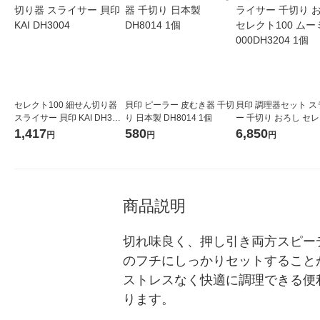
セレクト100 細せん切り器
貝印 ピーラー 皮むき器 千切
貝印 調理器セット ス
スライサー 貝印 KAI DH300
り 日本製 DH8014 1個
ー 千切り おろし セレ
4
0 ムーミン 000DH32
1,417
580
6,850
円
円
円
商品説明
切れ味良く、押し引き両方スピー
のフチにしっかりセットすること
ストレスなく快適に調理できる便
ります。