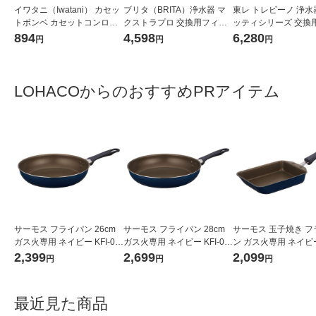
イワタニ（Iwatani） カセッ
ブリタ（BRITA）浄水器 マ
東レ トレビーノ 浄水
トボンベ カセットコンロ用
クストラプロ 交換用フィル
ッティシリーズ 交換用
オレンジ CB-250-OR 1パッ
ター 3個入
トリッジ 時短・高除去
894
4,598
6,280
円
円
円
ク（3本入） 岩谷産業（イチ
入 MKCSMX2 蛇口 
オシ）
日本製
LOHACOからのおすすめPRアイテム
サーモス フライパン 26cm
サーモス フライパン 28cm
サーモス 玉子焼き フ
ガス火専用 ネイビー KFI-02
ガス火専用 ネイビー KFI-02
ン ガス火専用 ネイビー 
6 NVY 1個
8 NVY 1個
013E NVY 1個
2,399
2,699
2,099
円
円
円
最近見た商品