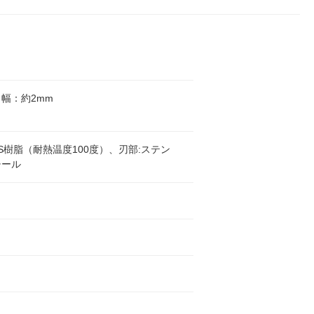
幅：約2mm
BS樹脂（耐熱温度100度）、刃部:ステン
チール