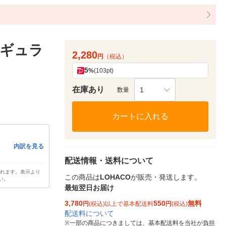
レギュラ
2,280
円
（税込）
5
%
(103pt)
在庫あり
1
数量
カートに入れる
内訳を見る
配送情報・送料について
されます。表示より
この商品は
LOHACO
が販売・発送します。
い。
最短翌日お届け
3,780
550
無料
円
(税込)以上で基本配送料
円
(税込)
配送料について
※
一部の商品につきましては、基本配送料を当社が負担