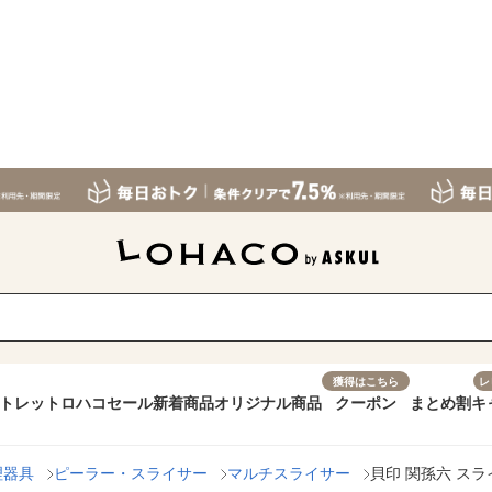
獲得はこちら
レ
トレット
ロハコセール
新着商品
オリジナル商品
クーポン
まとめ割
キ
理器具
ピーラー・スライサー
マルチスライサー
貝印 関孫六 スライ