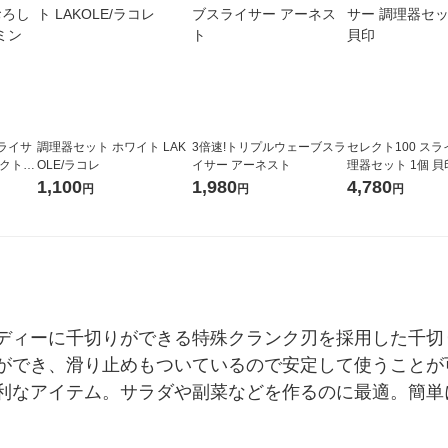
ライサ
調理器セット ホワイト LAK
3倍速!トリプルウェーブスラ
セレクト100 スラ
クト10
OLE/ラコレ
イサー アーネスト
理器セット 1個 貝
04 1個
1,100
1,980
4,780
円
円
円
ディーに千切りができる特殊クランク刃を採用した千切
ができ、滑り止めもついているので安定して使うことが
利なアイテム。サラダや副菜などを作るのに最適。簡単