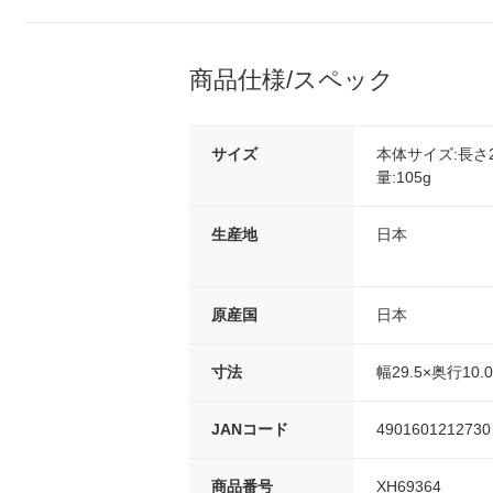
商品仕様/スペック
サイズ
本体サイズ:長さ2
量:105g
生産地
日本
原産国
日本
寸法
幅29.5×奥行10.
JANコード
4901601212730
商品番号
XH69364