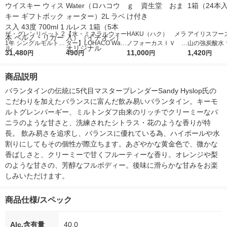
ザ・グレンリベット 2
【水・ミネラルウォー
HAKU（ハク） メラ
アイリスフーズ
1年 シングルモルト
ター】LOHACO Wate
ノフォーカスＩＶ 4
山の強炭酸水 
スコッチウイスキー
31,480
r（ロハコウォータ
490
5ｇ 資生堂 おまけ
11,000
レス 500ml 1
1,420
円
円
円
円
ウィスキー ギフトボ
ー）2L ラベルレス 1
付き
本入）
ックス入 43度 700ml
箱（5本入）（イチオ
商品説明
1本 ペルノ・リカール
シ） オリジナル
バランタインの伝統に5代目マスターブレンダーSandy Hyslop氏の
こだわりを加えたバランスに富んだ飲み易いバランタイン。キーモ
ルトグレンバーギー、ミルトンダフ由来のリッチでクリーミーなバ
ニラのような甘さと、洗練されたシトラス・花のような香りが特
長。 飲み易さを追求し、バランスに優れている為、ハイボールや水
割りにしてもその個性が際立ちます。あざやかな黄金色で、微かな
香ばしさと、クリーミーで甘くフルーティーな香り。オレンジや梨
のような甘さの、芳醇なフルボディー。後味に滑らかな甘みをお楽
しみいただけます。
商品仕様/スペック
Alc.含有量
40.0