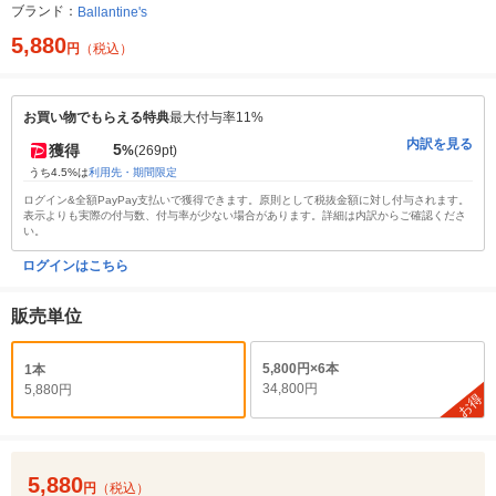
ブランド：
Ballantine's
5,880
円
（税込）
お買い物でもらえる特典
最大付与率11%
内訳を見る
5
獲得
%
(269pt)
うち4.5%は
利用先・期間限定
ログイン&全額PayPay支払いで獲得できます。原則として税抜金額に対し付与されます。
表示よりも実際の付与数、付与率が少ない場合があります。詳細は内訳からご確認くださ
い。
ログインはこちら
販売単位
5,800円×6本
1本
34,800円
5,880円
お得
5,880
円
（税込）