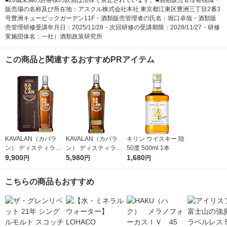
■20歳未満のお客様の飲酒は法律で禁止されています。■酒類販売管理者標識・
販売場の名称及び所在地：アスクル株式会社本社 東京都江東区豊洲三丁目2番3
号豊洲キュービックガーデン11F・酒類販売管理者の氏名：堀口卓哉・酒類販
売管理研修受講年月日：2025/11/28・次回研修の受講期限：2028/11/27・研修
実施団体名：一社）酒類政策研究所
この商品と関連するおすすめPRアイテム
KAVALAN（カバラ
KAVALAN（カバラ
キリン ウイスキー 陸
ン） ディスティラリ
ン） ディスティラリ
50度 500ml 1本
ー クラシック シング
9,900
ーセレクトNo1 シン
5,980
1,680
円
円
円
ルモルトウイスキー 4
グルモルトウイスキー
0度 700ml 1本 台湾ウ
1本 台湾ウイスキー
こちらの商品もおすすめ
イスキー