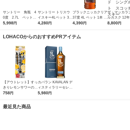
サントリー 角瓶 4
サントリー トリスウ
ブラックニッカクリア
ザ・マッカラン
0度 2.7L ペット
イスキー4Lペット 37
37度 4L ペット 1本 ニ
ルカスク 12年 
1本 ウイスキー
5,998
度 業務用 大容量
4,280
ッカ ウイスキー
4,390
00ml 1本 正
8,800
円
円
円
円
ペイサイド 
モルト スコ
LOHACOからのおすすめPRアイテム
スキー
【アウトレット】すっ
カバラン KAVALAN デ
きりレモンサワーの素
ィスティラリーセレク
25度 1L 1本 東亜酒
758
トNo.2 シングルモル
5,980
円
円
造 リキュール
ト 40度 700ml 1本 台
湾 ウイスキー
最近見た商品