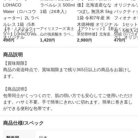
【水・ミネラルウォー
アイリスフーズ 富士
【アウトレット】【新
ティッシュペー
ター】LOHACO Wate
山の強炭酸水 ラベル
米切替特価】北海道産
50組 ロハコ
r（ロハコウォータ
490
レス 500ml 1箱（24
1,420
ななつぼし 無洗米 5k
2,980
ルソフトパッ
470
円
円
円
円
ー）2L ラベルレス 1
本入）
g 1袋 令和7年産 米 木
シュ フィオナ
箱（5本入）（イチオ
徳神糧 オリジナル
ナル 1セット
商品説明
シ） オリジナル
個：5個入×2
オリジナル
【賞味期限】

商品の発送時点で、賞味期限まで残り365日以上の商品をお届けし
ます。

【商品説明】

包帯同士がくっつくので、肌の弱い方でも安心してご使用いただけ
ます。ハサミ不要。手で簡単にきれいに切れます。簡単に巻き直し
ができる便利な包帯です。
商品仕様/スペック