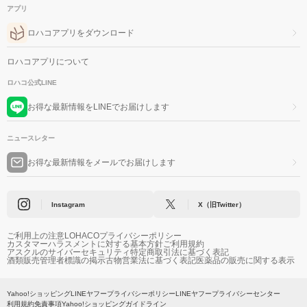
アプリ
ロハコアプリをダウンロード
ロハコアプリについて
ロハコ公式LINE
お得な最新情報をLINEでお届けします
ニュースレター
お得な最新情報をメールでお届けします
Instagram
X（旧Twitter）
ご利用上の注意
LOHACOプライバシーポリシー
カスタマーハラスメントに対する基本方針
ご利用規約
アスクルのサイバーセキュリティ
特定商取引法に基づく表記
酒類販売管理者標識の掲示
古物営業法に基づく表記
医薬品の販売に関する表示
Yahoo!ショッピング
LINEヤフープライバシーポリシー
LINEヤフープライバシーセンター
利用規約
免責事項
Yahoo!ショッピングガイドライン