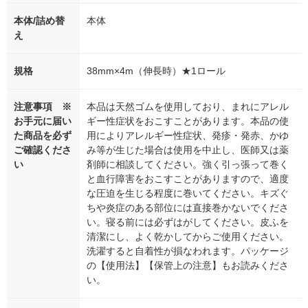
本体/詰め替
本体
え
規格
38mm×4m（伸長時）★1ロール
注意事項 ※
本品は天然ゴムを使用しており、まれにアレル
お手元に届い
ギー性症状をおこすことがあります。本品の使
た商品を必ず
用によりアレルギー性症状、発疹・発赤、かゆ
ご確認くださ
み等が生じた場合は使用を中止し、医師又は薬
い
剤師に相談してください。強く引っ張って巻く
と血行障害をおこすことがありますので、適度
な圧迫を生じる程度に巻いてください。キズぐ
ちや炎症のある部位には直接巻かないでくださ
い。寝る前には必ずはがしてください。皮ふを
清潔にし、よく乾かしてからご使用ください。
洗濯すると自着性が損なわれます。パッケージ
の【使用法】【保管上の注意】もお読みくださ
い。