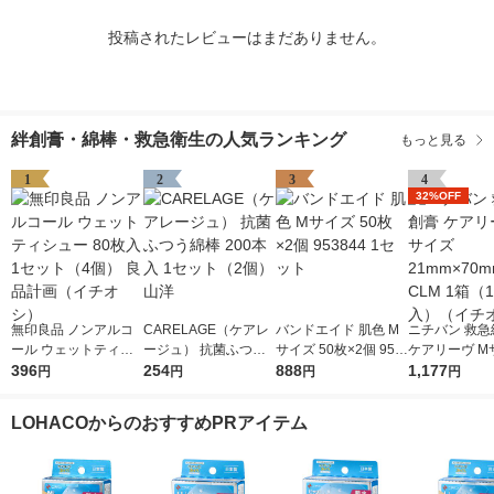
投稿されたレビューはまだありません。
絆創膏・綿棒・救急衛生の人気ランキング
もっと見る
1
2
3
4
32%OFF
無印良品 ノンアルコ
CARELAGE（ケアレ
バンドエイド 肌色 M
ニチバン 救急
ール ウェットティシ
ージュ） 抗菌ふつう
サイズ 50枚×2個 953
ケアリーヴ M
ュー 80枚入 1セット
396
綿棒 200本入 1セット
254
844 1セット
888
1mm×70mm 
1,177
円
円
円
円
（4個） 良品計画（イ
（2個） 山洋
（100枚入）
チオシ）
シ）
LOHACOからのおすすめPRアイテム