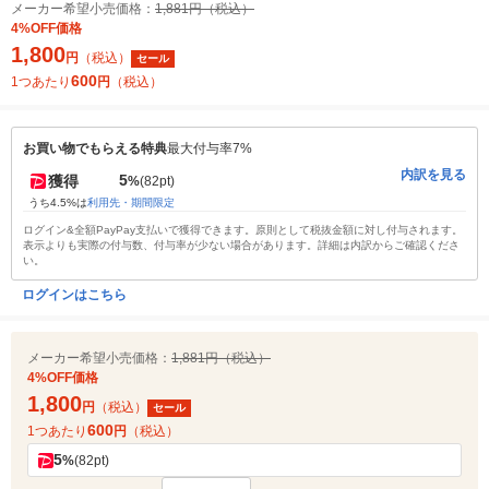
メーカー希望小売価格：
1,881円（税込）
4%OFF価格
1,800
円
（税込）
セール
600
1つあたり
円
（税込）
お買い物でもらえる特典
最大付与率7%
内訳を見る
5
獲得
%
(82pt)
うち4.5%は
利用先・期間限定
ログイン&全額PayPay支払いで獲得できます。原則として税抜金額に対し付与されます。
表示よりも実際の付与数、付与率が少ない場合があります。詳細は内訳からご確認くださ
い。
ログインはこちら
メーカー希望小売価格：
1,881円（税込）
4%OFF価格
1,800
円
（税込）
セール
600
1つあたり
円
（税込）
5
%
(82pt)