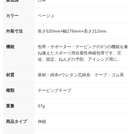
製造国
日本
カラー
ベージュ
外装寸法
長さ520mm×幅276mm×高さ212mm
機能
包帯・サポーター・テーピングの3つの機能を兼
ね備えたスポーツ用自着性伸縮包帯です。圧
迫、固定、ねんざの予防、アイシング用に。
材質
基材：綿糸+ウレタン芯綿糸 テープ：ゴム系
種類
テーピングテープ
重量
37g
商品タイプ
伸縮