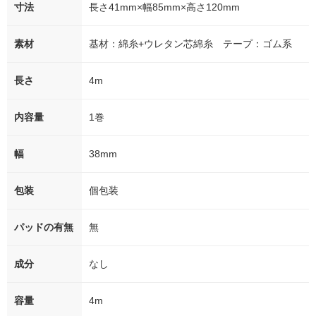
寸法
長さ41mm×幅85mm×高さ120mm
素材
基材：綿糸+ウレタン芯綿糸 テープ：ゴム系
長さ
4m
内容量
1巻
幅
38mm
包装
個包装
パッドの有無
無
成分
なし
容量
4m