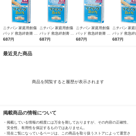
ニチバン 家庭用創傷
ニチバン 家庭用創傷
ニチバン 家庭用創傷
ニチバン 家庭
パッド 救急絆創膏 ケ
パッド 救急絆創膏 ケ
パッド 救急絆創膏 ケ
パッド 救急絆
アリーヴ 治す力 防水
687
アリーヴ 治す力 防水
687
アリーヴ 治す力 防水
687
アリーヴ 治す
687
円
円
円
円
タイプ Mサイズ 25m
タイプ LLサイズ 50m
タイプ ビッグサイズ
タイプ Lサイズ
m×70mm CNB12M 1
m×70mm CNB7LL 1
60mm×80mm CNB5B
×72mm CNB9
最近見た商品
箱（12枚入）
箱（7枚入）
1箱（5枚入）
（9枚入）
商品を閲覧すると履歴が表示されます
掲載商品の情報について
・
掲載している情報の精度には万全を期しておりますが、その内容の正確性、
安全性、有用性を保証するものではありません。
・
現在ご覧になっているページは、この商品を取り扱うストアによって運営さ