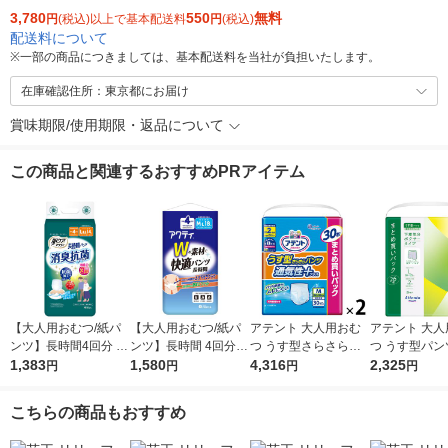
3,780
550
無料
円
(税込)以上で基本配送料
円
(税込)
配送料について
※
一部の商品につきましては、基本配送料を当社が負担いたします。
在庫確認住所：東京都にお届け
賞味期限/使用期限・返品について
この商品と関連するおすすめPRアイテム
【大人用おむつ/紙パ
【大人用おむつ/紙パ
アテント 大人用おむ
アテント 大人
ンツ】長時間4回分 L-
ンツ】長時間 4回分 M
つ うす型さらさらパ
つ うす型パン
LL 消臭抗菌 肌ケアア
1,383
-L Wの素材で快適パ
1,580
ンツ通気性プラス男女
4,316
気分ボクサー
2,325
円
円
円
円
クティ 1パック(14枚
ンツ 1パック(18枚入)
共用 大容量 2回 M-L
す型パンツ 大
入) 日本製紙クレシア
アクティ 日本製紙ク
サイズ 60枚:（2パッ
回 Lサイズ 26
こちらの商品もおすすめ
レシア
ク×30枚入）エリエー
パック×26枚
ル 大王製紙
エール 大王製