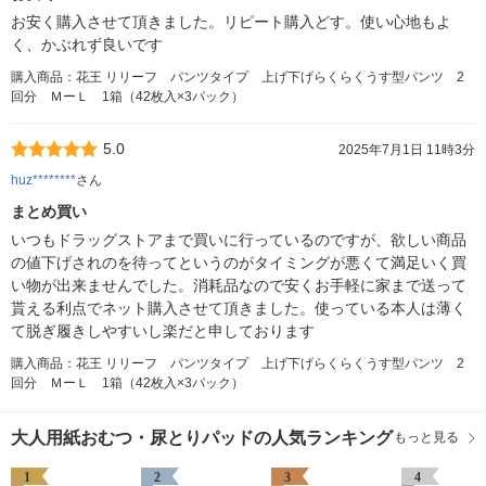
お安く購入させて頂きました。リピート購入どす。使い心地もよ
く、かぶれず良いです
購入商品：花王 リリーフ パンツタイプ 上げ下げらくらくうす型パンツ 2
回分 ＭーＬ 1箱（42枚入×3パック）
5.0
2025年7月1日 11時3分
huz********
さん
まとめ買い
いつもドラッグストアまで買いに行っているのですが、欲しい商品
の値下げされのを待ってというのがタイミングが悪くて満足いく買
い物が出来ませんでした。消耗品なので安くお手軽に家まで送って
貰える利点でネット購入させて頂きました。使っている本人は薄く
て脱ぎ履きしやすいし楽だと申しております
購入商品：花王 リリーフ パンツタイプ 上げ下げらくらくうす型パンツ 2
回分 ＭーＬ 1箱（42枚入×3パック）
大人用紙おむつ・尿とりパッドの人気ランキング
もっと見る
1
2
3
4