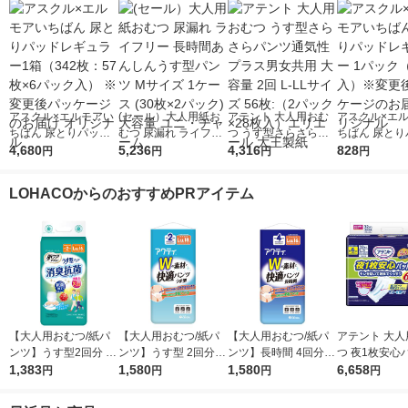
アスクル×エルモアい
(セール）大人用紙お
アテント 大人用おむ
アスクル×エ
ちばん 尿とりパッド
むつ 尿漏れ ライフリ
つ うす型さらさらパ
ちばん 尿とり
レギュラー1箱（342
4,680
ー 長時間あんしんう
5,236
ンツ通気性プラス男女
4,316
レギュラー 1
828
円
円
円
円
枚：57枚×6パック
す型パンツ Mサイズ 1
共用 大容量 2回 L-LL
（57枚入）※
入） ※変更後パッケ
ケース (30枚×2パッ
サイズ 56枚:（2パッ
ッケージのお届
LOHACOからのおすすめPRアイテム
ージのお届け オリジ
ク) 大容量 ユニ・チャ
ク×28枚入）エリエー
リジナル
ナル
ーム
ル 大王製紙
【大人用おむつ/紙パ
【大人用おむつ/紙パ
【大人用おむつ/紙パ
アテント 大人
ンツ】うす型2回分 L-
ンツ】うす型 2回分 L-
ンツ】長時間 4回分 L-
つ 夜1枚安心
LL 消臭抗菌 肌ケアア
1,383
LL Wの素材で快適パ
1,580
LL Wの素材で快適パ
1,580
ープ用パッド 
6,658
円
円
円
円
クティ 1パック(16枚
ンツ 1パック(18枚入)
ンツ 1パック(16枚入)
6回 96枚:（3パック×3
入) 日本製紙クレシア
アクティ 日本製紙ク
アクティ 日本製紙ク
2枚入）エリエ