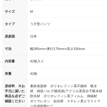
サイズ
M
タイプ
うす型パンツ
原産国
日本
寸法
幅385mm×奥行170mm×高さ330mm
内容量
42枚入り
容量
42枚
原材料 ※お
素材表面材 ポリオレフィン系不織布 吸水
手元に届いた
材 綿状パルプ/吸収紙/アクリル系高分子吸水材
商品を必ずご
防水材 ポリオレフィン系フィルム 伸縮材
確認ください
ポリウレタン 結合材 スチレン系エラストマ
ー合成樹脂など