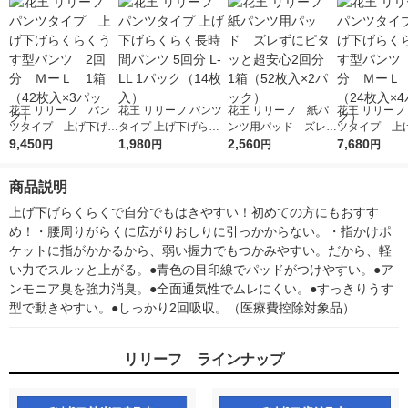
花王 リリーフ パン
花王 リリーフ パンツ
花王 リリーフ 紙パ
花王 リリーフ
ツタイプ 上げ下げら
タイプ 上げ下げらく
ンツ用パッド ズレず
ツタイプ 上
くらくうす型パンツ
9,450
らく長時間パンツ 5回
1,980
にピタッと超安心2回
2,560
くらくうす
7,680
円
円
円
円
2回分 ＭーＬ 1箱
分 L-LL 1パック（14
分 1箱（52枚入×2パ
2回分 ＭーＬ
（42枚入×3パック）
枚入）
ック）
（24枚入×4
商品説明
上げ下げらくらくで自分でもはきやすい！初めての方にもおすす
め！・腰周りがらくに広がりおしりに引っかからない。・指かけポ
ケットに指がかかるから、弱い握力でもつかみやすい。だから、軽
い力でスルッと上がる。●青色の目印線でパッドがつけやすい。●ア
ンモニア臭を強力消臭。●全面通気性でムレにくい。●すっきりうす
型で動きやすい。●しっかり2回吸収。（医療費控除対象品）
リリーフ ラインナップ