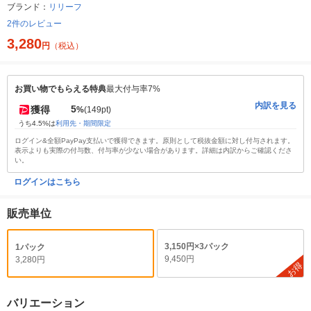
ブランド：
リリーフ
2件のレビュー
3,280
円
（税込）
お買い物でもらえる特典
最大付与率7%
内訳を見る
5
獲得
%
(149pt)
うち4.5%は
利用先・期間限定
ログイン&全額PayPay支払いで獲得できます。原則として税抜金額に対し付与されます。
表示よりも実際の付与数、付与率が少ない場合があります。詳細は内訳からご確認くださ
い。
ログインはこちら
販売単位
3,150円×3パック
1パック
9,450円
3,280円
お得
バリエーション