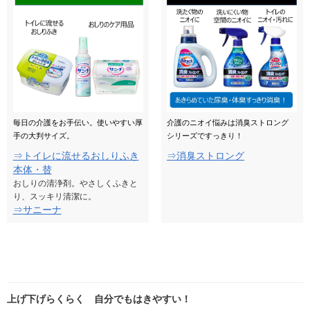
毎日の介護をお手伝い。使いやすい厚
介護のニオイ悩みは消臭ストロング
手の大判サイズ。
シリーズですっきり！
⇒トイレに流せるおしりふき
⇒消臭ストロング
本体・替
おしりの清浄剤。やさしくふきと
り、スッキリ清潔に。
⇒サニーナ
上げ下げらくらく 自分でもはきやすい！