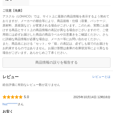
ご注意【免責】
アスクル（LOHACO）では、サイト上に最新の商品情報を表示するよう努めて
おりますが、メーカーの都合等により、商品規格・仕様（容量、パッケージ、
原材料、原産国など）が変更される場合がございます。このため、実際にお届
けする商品とサイト上の商品情報の表記が異なる場合がございますので、ご使
用前には必ずお届けした商品の商品ラベルや注意書きをご確認ください。さら
に詳細な商品情報が必要な場合は、メーカー等にお問い合わせください。
また、商品名における「セット」や「箱」の表記は、必ずしも箱でのお届けを
お約束するものではありません。お届け形態は倉庫の在庫状況等により異なる
場合がございます。あらかじめご了承ください。
商品情報の誤りを報告する
レビュー
レビューとは
総合評価に有効なレビュー数が足りません
5.0
2025年10月14日 12時16分
huz********
さん
お安く