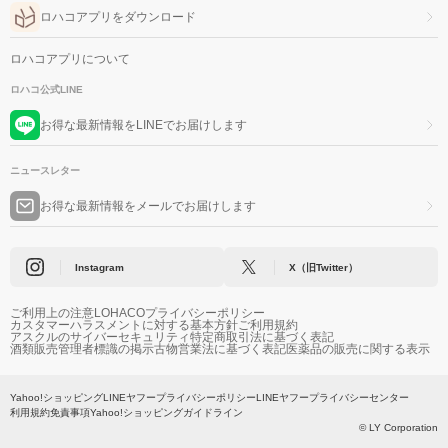
ロハコアプリをダウンロード
ロハコアプリについて
ロハコ公式LINE
お得な最新情報をLINEでお届けします
ニュースレター
お得な最新情報をメールでお届けします
Instagram
X（旧Twitter）
ご利用上の注意
LOHACOプライバシーポリシー
カスタマーハラスメントに対する基本方針
ご利用規約
アスクルのサイバーセキュリティ
特定商取引法に基づく表記
酒類販売管理者標識の掲示
古物営業法に基づく表記
医薬品の販売に関する表示
Yahoo!ショッピング
LINEヤフープライバシーポリシー
LINEヤフープライバシーセンター
利用規約
免責事項
Yahoo!ショッピングガイドライン
© LY Corporation