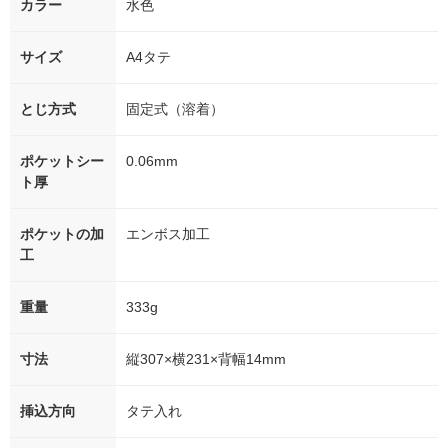
カラー
水色
サイズ
A4タテ
とじ方式
固定式（溶着）
ポケットシー
0.06mm
ト厚
ポケットの加
エンボス加工
工
重量
333g
寸法
縦307×横231×背幅14mm
挿込方向
タテ入れ