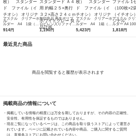
アスクル クリアーホ
無印良品 再生ポリプ
アスクル クリアーホ
アスクル クリ
ルダー A4 1袋（10
ロピレン入りファイル
ルダー A4 1箱（60
ルダー A4 10
0枚） スタンダー
914
ボックススタンダード
1,190
0枚） スタンダー
5,423
タンダード フ
1,818
円
円
円
円
ド ファイル（イチオ
Ａ４用 約幅２５×奥行
ド ファイル（イチオ
1セット（100
シ） オリジナル
３２×高さ２４ｃｍ ホ
シ） オリジナル
袋）（イチオシ
最近見た商品
ワイトグレー 良品計
リジナル
画
商品を閲覧すると履歴が表示されます
掲載商品の情報について
・
掲載している情報の精度には万全を期しておりますが、その内容の正確性、
安全性、有用性を保証するものではありません。
・
現在ご覧になっているページは、この商品を取り扱うストアによって運営さ
れています。ページに記載されている内容や商品、ご購入に関するご質問
は、直接各ストアにお問い合わせください。