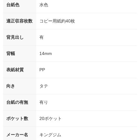
台紙色
水色
適正収容枚数
コピー用紙約40枚
背見出し
有
背幅
14mm
表紙材質
PP
向き
タテ
台紙の有無
有り
ポケット数
20ポケット
メーカー名
キングジム