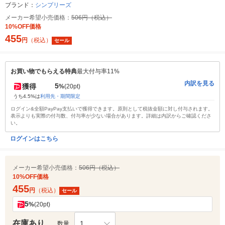
ブランド：
シンプリーズ
メーカー希望小売価格：
506円（税込）
10%OFF価格
455
円
（税込）
セール
お買い物でもらえる特典
最大付与率11%
内訳を見る
5
獲得
%
(20pt)
うち4.5%は
利用先・期間限定
ログイン&全額PayPay支払いで獲得できます。原則として税抜金額に対し付与されます。
表示よりも実際の付与数、付与率が少ない場合があります。詳細は内訳からご確認くださ
い。
ログインはこちら
メーカー希望小売価格：
506円（税込）
10%OFF価格
455
円
（税込）
セール
5
%
(20pt)
在庫あり
1
数量