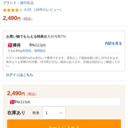
ブランド：
無印良品
4.19 （16件のレビュー）
2,490
円
（税込）
お買い物でもらえる特典
最大付与率7%
内訳を見る
5
獲得
%
(113pt)
うち4.5%は
利用先・期間限定
ログイン&全額PayPay支払いで獲得できます。原則として税抜金額に対し付与されます。
表示よりも実際の付与数、付与率が少ない場合があります。詳細は内訳からご確認くださ
い。
ログインはこちら
2,490
円
（税込）
5
%
(113pt)
在庫あり
1
数量
カートに入れる