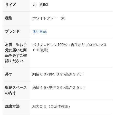
サイズ
大 約50L
種別
ホワイトグレー 大
ブランド
無印良品
材質 ※お手
ポリプロピレン100％（再生ポリプロピレン３
元に届いた商
０％使用）
品を必ずご確
認ください
外寸
約幅６０×奥行３９×高さ３７cm
収納スペース
約幅４９×奥行２９×高さ２９ｃｍ
の内寸
廃棄方法
粗大ゴミ（自治体確認）