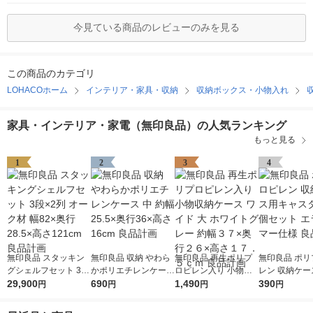
今見ている商品のレビューのみを見る
この商品のカテゴリ
LOHACOホーム
インテリア・家具・収納
収納ボックス・小物入れ
家具・インテリア・家電（無印良品）の人気ランキング
もっと見る
1
2
3
4
無印良品 スタッキン
無印良品 収納 やわら
無印良品 再生ポリプ
無印良品 ポリ
グシェルフセット 3段
かポリエチレンケース
ロピレン入り 小物収
レン 収納ケー
×2列 オーク材 幅82×
29,900
中 約幅25.5×奥行36×
690
納ケース ワイド 大 ホ
1,490
ャスター ４個
390
円
円
円
円
奥行28.5×高さ121cm
高さ16cm 良品計画
ワイトグレー 約幅３
エラストマー仕
良品計画
７×奥行２６×高さ１
品計画