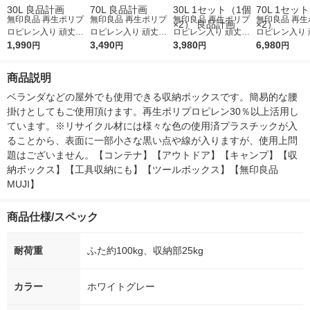
無印良品 再生ポリプ
無印良品 再生ポリプ
無印良品 再生ポリプ
無印良品 再生
ロピレン入り 頑丈収
ロピレン入り 頑丈収
ロピレン入り 頑丈収
ロピレン入り 
納ボックス 小 約幅40
1,990
納ボックス 特大 約幅
3,490
納ボックス 小 約幅40
3,980
納ボックス 特
6,980
円
円
円
円
×奥行39×高さ37cm
78×奥行39×高さ37cm
×奥行39×高さ37cm
78×奥行39×高
約30L 良品計画
約70L 良品計画
約30L 1セット（1個×
約70L 1セッ
商品説明
2） 良品計画
2）
ベランダなどの屋外でも使用できる収納ボックスです。簡易的な腰
掛けとしてもご使用頂けます。再生ポリプロピレン30％以上活用し
ています。※リサイクル材には様々な色の使用済プラスチックが入
ることから、表面に一部小さな黒い点や線が入りますが、使用上問
題はございません。【コンテナ】【アウトドア】【キャンプ】【収
納ボックス】【工具収納にも】【ツールボックス】【無印良品　
MUJI】
商品仕様/スペック
耐荷重
ふた約100kg、収納部25kg
カラー
ホワイトグレー