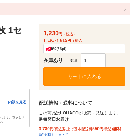
枚 1セ
1,230
円
（税込）
615
1つあたり
円
（税込）
5
%
(56pt)
在庫あり
1
数量
カートに入れる
内訳を見る
配送情報・送料について
この商品は
LOHACO
が販売・発送します。
されます。表示より
最短翌日お届け
い。
3,780
550
無料
円
(税込)以上で基本配送料
円
(税込)
配送料について