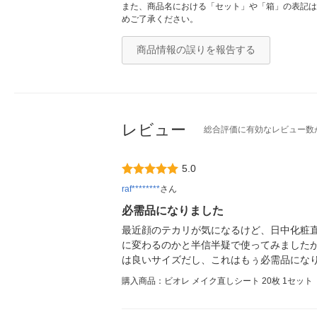
また、商品名における「セット」や「箱」の表記は
めご了承ください。
商品情報の誤りを報告する
レビュー
総合評価に有効なレビュー数
5.0
raf********
さん
必需品になりました
最近顔のテカリが気になるけど、日中化粧直
に変わるのかと半信半疑で使ってみましたが
は良いサイズだし、これはもぅ必需品にな
購入商品：ビオレ メイク直しシート 20枚 1セット（