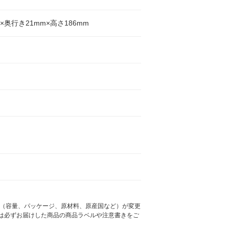
m×奥行き21mm×高さ186mm
様（容量、パッケージ、原材料、原産国など）が変更
は必ずお届けした商品の商品ラベルや注意書きをご