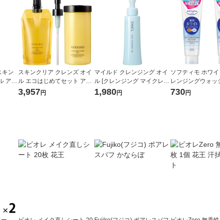
 スキン
スキンクリア クレンズ オイ
マイルド クレンジング オイ
ソフティモ ホワ
ル アロ
ル エコはじめてセット アロ
ル [クレンジング マイクレ
レンジングウォッ
オレン
マタイプ 〈エコ対応詰替・
無添加 毛穴 クレンジングオ
料・無着色 190g
3,957
1,980
730
円
円
円
ポンプ付〉＋〈専用ホルダ
イル 詰め替え]
料 皮脂 毛穴ケア
ー〉
ワー
ビオレ メイク直しシート 20
Fujiko(フジコ) ポアレスパフ
ビオレZero 無香性 