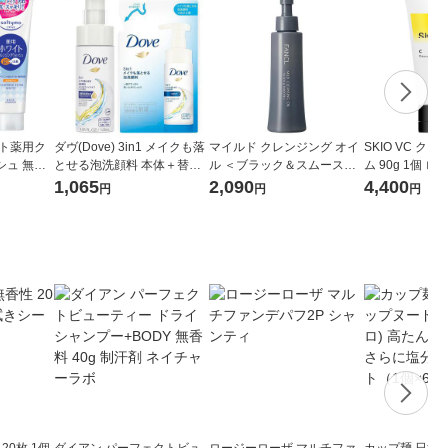
イト薬用ク
ダヴ(Dove) 3in1 メイクも落
マイルド クレンジング オイ
SKIO VC ク
シュ 無香
とせる泡洗顔料 本体＋替え
ル ＜ブラック＆スムース＞
ム 90g 1個 
×2個 洗顔
セット クレンジングフォー
[クレンジング 無添加 毛穴
白 ビタミンC
1,065
2,090
4,400
円
円
円
ム しっとり
クレンジングオイル マツエ
れ 乾燥肌
ク 角栓 敏感肌]
20枚 1個
ダイアン パーフェクトビュ
ロージーローザ マルチファ
カップ麺 日清