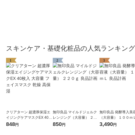
スキンケア・基礎化粧品の人気ランキン
1
2
3
クリアターン 超濃厚保湿エ
無印良品 マイルドジェルク
無印良品 発酵導入美
イジングケアマスクEX 40枚
レンジング（大容量） ２２
（大容量） １００ｍＬ
入 大容量 フェイスマスク 乾
０ｇ 良品計画
計画
848
850
3,490
円
円
円
燥 高保湿