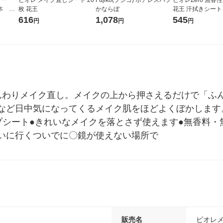
2本 花
枚 花王
かならぼ
花王 汗拭きシート
616
1,078
545
円
円
円
んわりメイク直し。メイクの上から押さえるだけで「ふ
など日中気になってくるメイク肌をほどよくぼかします
プシート●きれいなメイクを落とさず使えます●無香料・
いに行くついでに〇鏡が使えない場所で
販売名
ビオレ