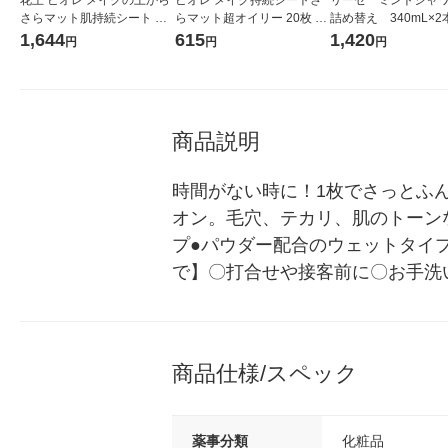
さらマット肌持続シート 無
らマット超オイリー 20枚 花
詰め替え 340mL×
香料 30枚×3個
王
王
1,644
615
1,420
円
円
円
商品説明
時間がない時に！1枚でさっとふ
オン。毛穴、テカリ、肌のトーン
プ●パウダー配合のウェットタイ
で】〇打合せや接客前に〇お手洗
商品仕様/スペック
薬事分類
化粧品