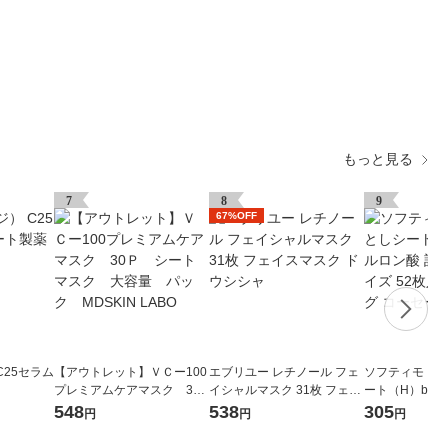
もっと見る
7
8
9
67%OFF
C25セラム
【アウトレット】ＶＣー100
エブリユー レチノール フェ
ソフティモ メ
プレミアムケアマスク 30
イシャルマスク 31枚 フェイ
ート（H）b ヒ
Ｐ シートマスク 大容
スマスク ドウシシャ
替 大きめサイズ
548
538
305
円
円
円
量 パック MDSKIN LABO
ンジング コー