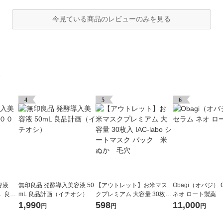
今見ている商品のレビューのみを見る
グ
4
5
6
容液
無印良品 発酵導入美容液 50
【アウトレット】お米マス
Obagi（オバジ） 
 良品
mL 良品計画（イチオシ）
クプレミアム 大容量 30枚入
ネオ ロート製薬
IAC-labo シートマスク パッ
1,990
598
11,000
円
円
円
ク 米ぬか 毛穴