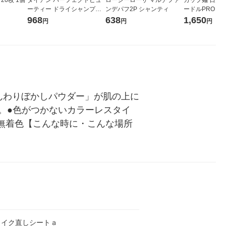
ーティー ドライシャンプー+
ンデパフ2P シャンティ
ードルPRO (プ
BODY 無香料 40g 制汗剤 ネ
く＆低糖質さら
968
638
1,650
円
円
円
イチャーラボ
め 1セット（1
ン
んわりぼかしパウダー」が肌の上に
。●色がつかないカラーレスタイ
無着色【こんな時に・こんな場所
メイク直しシートａ