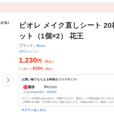
ビオレ メイク直しシート 20
ット（1個×2） 花王
ブランド：
Biore
1件のレビュー
1,230
円
（税込）
615
1つあたり
円
（税込）
お買い物でもらえる特典
最大付与率11%
5
獲得
%
(56pt)
うち4.5%は
利用先・期間限定
ログイン&全額PayPay支払いで獲得できます。原則として税抜金額に対し付与
も実際の付与数、付与率が少ない場合があります。詳細は内訳からご確認くださ
ログインはこちら