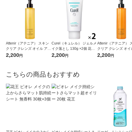
Attenir（アテニア） スキン
Curel（キュレル） ジェルメ
Attenir（アテニア）
クリア クレンズ オイル アロ
イク落とし 130g ×2個 花
クリア クレンズ オイ
マタイプ レギュラーボトル
王 敏感肌
マタイプ ピースフル
2,200
2,200
2,200
円
円
円
175ml
ジ175ml
こちらの商品もおすすめ
花王 ビオレ メイクの上から
ビオレ メイク持続シートさ
リーゼ ミントシャ