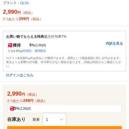
ブランド：
OLFA
2,990
円
（税込）
299
1つあたり
円
（税込）
お買い物でもらえる特典
最大付与率7%
内訳を見る
5
獲得
%
(136pt)
うち4.5%は
利用先・期間限定
ログイン&全額PayPay支払いで獲得できます。原則として税抜金額に対し付与されます。
表示よりも実際の付与数、付与率が少ない場合があります。詳細は内訳からご確認くださ
い。
ログインはこちら
2,990
円
（税込）
299
1つあたり
円
（税込）
5
%
(136pt)
在庫あり
1
数量