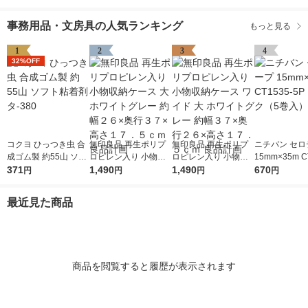
事務用品・文房具の人気ランキング
もっと見る
1
2
3
4
32%OFF
コクヨ ひっつき虫 合
無印良品 再生ポリプ
無印良品 再生ポリプ
ニチバン セロ
成ゴム製 約55山 ソフ
ロピレン入り 小物収
ロピレン入り 小物収
15mm×35m C
ト粘着剤 タ-380
371
納ケース 大 ホワイト
1,490
納ケース ワイド 大 ホ
1,490
5P 1パック（
670
円
円
円
円
グレー 約幅２６×奥行
ワイトグレー 約幅３
３７×高さ１７．５ｃ
７×奥行２６×高さ１
最近見た商品
ｍ 良品計画
７．５ｃｍ 良品計画
商品を閲覧すると履歴が表示されます