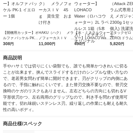
【開梱用カッター】オ
HAKU（ハク） メラ
【水・ミネラルウォー
アタックゼロ（A
ルファ パッケル PK-1
ノフォーカスＩＶ 4
ター】LOHACO Wate
ZERO) ドラ
イエロー 1個
308
5ｇ 資生堂 おまけ
11,000
r（ロハコウォータ
490
詰め替え メガ
5,820
円
円
円
円
付き
ー）2L ラベルレス 1
ボ 2300g 1
箱（5本入）（イチオ
個入) 洗濯洗剤
商品説明
シ） オリジナル
手やハサミでは切りにくい袋類でも、誰でも簡単かつきれいに切る
ことが出来ます。挟んでスライドするだけのシンプルな使い方なの
で、老若男女問わず簡単に開封できます。刃がクリップの内側にあ
るので、手指に触れにくいです。また替刃交換不要なので、替刃交
換時のケガのリスクもありません。左右どちらの方向にも切れるV
字形状刃かつ、左右両用のグリップなので、利き手を問わず使用可
能です。切れ味鋭いステンレス刃。繰り返しの作業にも耐える耐久
性の高いボディ。
商品仕様/スペック