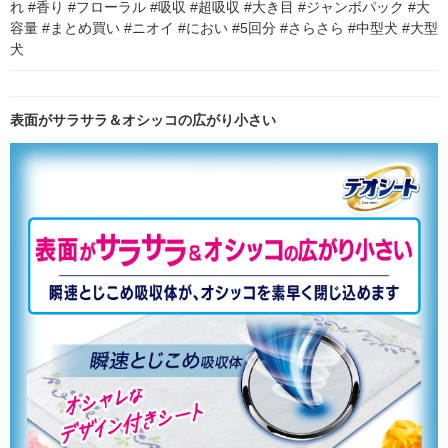
れ #香り #フローラル #吸収 #超吸収 #大き目 #ジャンボパック #大
容量 #まとめ買い #ニオイ #におい #5回分 #さらさら #中型犬 #大型
犬
表面がサラサラ＆オシッコの広がり小さい