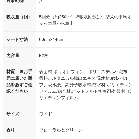
対象動物
犬
吸収量（回）
5回分（約250cc）※吸収回数は中型犬の平均オ
シッコ量から算出
シート寸法
60cm×44cm
内容量
52枚
材質 ※お手
表面材:ポリオレフィン、ポリエステル不織布、
元に届いた商
香料、ボタニカル抽出エキス/吸水材:綿状パル
品を必ずご確
プ、吸水紙、高分子吸水材/防水材:ポリエチレン
認ください
フィルム/結合材:ホットメルト接着剤/外装材:ポ
リエチレンフィルム
サイズ
ワイド
香り
フローラル＆グリーン