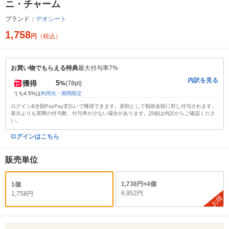
ニ・チャーム
ブランド：
デオシート
1,758
円
（税込）
お買い物でもらえる特典
最大付与率7%
内訳を見る
5
獲得
%
(78pt)
うち4.5%は
利用先・期間限定
ログイン&全額PayPay支払いで獲得できます。原則として税抜金額に対し付与されます。
表示よりも実際の付与数、付与率が少ない場合があります。詳細は内訳からご確認くださ
い。
ログインはこちら
販売単位
1,738円×4個
1個
6,952円
1,758円
お得