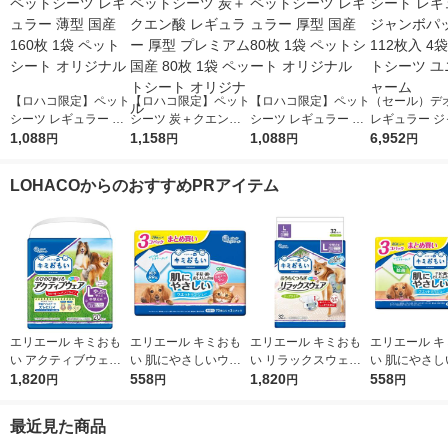
【ロハコ限定】ペット
【ロハコ限定】ペット
【ロハコ限定】ペット
（セール）デ
シーツ レギュラー 薄
シーツ 炭＋クエン酸
シーツ レギュラー 厚
レギュラー ジ
型 国産 160枚 1袋 ペ
1,088
レギュラー 厚型 プレ
1,158
型 国産 80枚 1袋 ペッ
1,088
パック 112枚
6,952
円
円
円
円
ットシート オリジナ
ミアム 国産 80枚 1袋
トシート オリジナル
ペットシーツ 
ル
ペットシート オリジ
チャーム
LOHACOからのおすすめPRアイテム
ナル
エリエール キミおも
エリエール キミおも
エリエール キミおも
エリエール キ
い アクティブウェア
い 肌にやさしいウエ
い リラックスウェア
い 肌にやさし
Ｌ パンツ ゆったりサ
1,820
ットティシュー 純水9
558
L テープ 中型犬（女
1,820
ットティシュー
558
円
円
円
円
イズ 中型犬用（男の
9％（70枚入×3個）1
の子男の子共用タイ
アルコール除菌
子女の子共用タイプ）
パック 大王製紙
プ）32枚入 1袋 大王
枚入×3個）1
最近見た商品
20枚入 1袋 大王製紙
製紙
王製紙