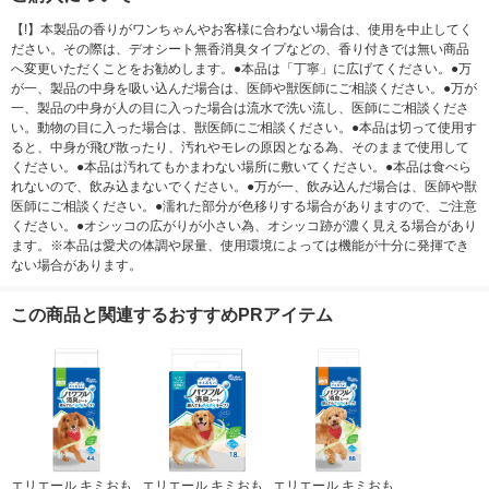
【!】本製品の香りがワンちゃんやお客様に合わない場合は、使用を中止してく
ださい。その際は、デオシート無香消臭タイプなどの、香り付きでは無い商品
へ変更いただくことをお勧めします。●本品は「丁寧」に広げてください。●万
が一、製品の中身を吸い込んだ場合は、医師や獣医師にご相談ください。●万が
一、製品の中身が人の目に入った場合は流水で洗い流し、医師にご相談くださ
い。動物の目に入った場合は、獣医師にご相談ください。●本品は切って使用す
ると、中身が飛び散ったり、汚れやモレの原因となる為、そのままで使用して
ください。●本品は汚れてもかまわない場所に敷いてください。●本品は食べら
れないので、飲み込まないでください。●万が一、飲み込んだ場合は、医師や獣
医師にご相談ください。●濡れた部分が色移りする場合がありますので、ご注意
ください。●オシッコの広がりが小さい為、オシッコ跡が濃く見える場合があり
ます。※本品は愛犬の体調や尿量、使用環境によっては機能が十分に発揮でき
ない場合があります。
この商品と関連するおすすめPRアイテム
エリエール キミおも
エリエール キミおも
エリエール キミおも