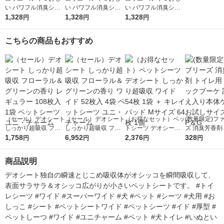
い パワフル消臭シー
い パワフル消臭シー
い パワフル消臭シー
ト ワイド 無香タイプ
1,328
ト スーパーワイド 無
1,328
ト レギュラー 無香タ
1,328
円
円
円
44枚入 1袋 大王製紙
香タイプ 18枚入 1袋
イプ 88枚入 1袋 大王
大王製紙
製紙
こちらの商品もおすすめ
（セール）デオシート
（セール）デオシート
（お得なセット）ペッ
(数量限定)フ
しっかり超吸収 フロ
しっかり超吸収 フロ
トシーツ デオシート
ズ 消臭芳香剤
ーラル＆グリーンの香
1,758
ーラル＆グリーンの香
6,952
しっかり超吸収 ワイ
2,376
用 クラシック
328
円
円
円
円
り レギュラー 108枚
り ワイド 52枚入 4袋
ド 54枚 1袋 ＋ キレイ
詰め替え入り
入 1袋 ペットシーツ
ペットシーツ ユニ・
パッド Mサイズ 64枚
ス お試しサイズ
商品説明
ユニ・チャーム
チャーム
1個
＆G
デオシート独自の瞬速とじこめ吸収体がオシッコを瞬間吸収して、
表面サラサラ＆オシッコ広がりが小さいペットシートです。 #トイ
レシーツ #ワイド #スーパーワイド #犬 #ペット #シーツ #犬用 #お
しっこ #シート #ペットシートワイド #ペットシーツ #イド #厚型 #
ペットしーつ #ワイド #ユニチャーム #ペット #犬トイレ #いぬとい