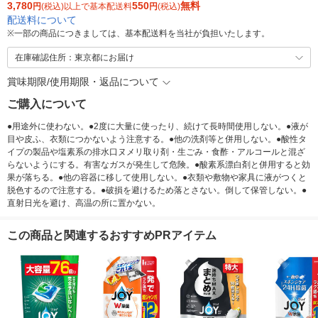
3,780
550
無料
円
(税込)以上で基本配送料
円
(税込)
配送料について
※
一部の商品につきましては、基本配送料を当社が負担いたします。
在庫確認住所：東京都にお届け
賞味期限/使用期限・返品について
ご購入について
●用途外に使わない。●2度に大量に使ったり、続けて長時間使用しない。●液が
目や皮ふ、衣類につかないよう注意する。●他の洗剤等と併用しない。●酸性タ
イプの製品や塩素系の排水口ヌメリ取り剤・生ごみ・食酢・アルコールと混ざ
らないようにする。有害なガスが発生して危険。●酸素系漂白剤と併用すると効
果が落ちる。●他の容器に移して使用しない。●衣類や敷物や家具に液がつくと
脱色するので注意する。●破損を避けるため落とさない。倒して保管しない。●
直射日光を避け、高温の所に置かない。
この商品と関連するおすすめPRアイテム