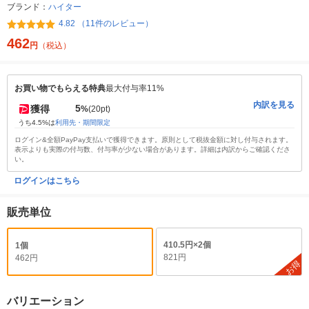
ブランド：
ハイター
4.82 （11件のレビュー）
462
円
（税込）
お買い物でもらえる特典
最大付与率11%
内訳を見る
5
獲得
%
(20pt)
うち4.5%は
利用先・期間限定
ログイン&全額PayPay支払いで獲得できます。原則として税抜金額に対し付与されます。
表示よりも実際の付与数、付与率が少ない場合があります。詳細は内訳からご確認くださ
い。
ログインはこちら
販売単位
410.5円×2個
1個
821円
462円
お得
バリエーション