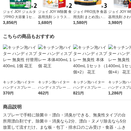
ジョイ JOY ジェルタ
ジョイ JOY W除菌 食
ジョイ PRO洗浄 食器
ジョイ JOY 
ブPRO 大容量 1セッ
器用洗剤 シトラスオ
用洗剤 まとめ洗い用
器用洗剤 さわ
ト（76個入×2袋） 食
3,856
レンジの香り 詰め替
1,680
詰め替え 特大 650mL
1,580
香 詰め替え 
3,980
円
円
円
円
洗機用洗剤 P＆G
え 超ジャンボ 1550m
1セット（1個×3） P
ボ 1550mL 
L 1セット（1個×2）
＆G
（1個×5） P
こちらの商品もおすすめ
P＆G
キッチン泡ハイター
キッチン泡ハイター
キッチン泡ハイター
キッチン泡ハ
ハンディスプレー 無
ハンディスプレー 本
ハンディスプレー 無
ハンディスプレ
臭性 付替用400mL 1
370
体400mL 1個 花王
462
臭性 本体400mL 1セ
821
臭性 付替用400
1,286
円
円
円
円
個 花王
ット（1個×2） 花王
セット（1個×
商品説明
スプレーで手軽に除菌※・漂白・消臭ができる、無臭性タイプの台
所用漂白剤です。除菌※・消臭なら2分、漂白・ヌメリ除去なら5分
放置して流すだけ。まな板・包丁・排水口のごみ受け・食器・ふき