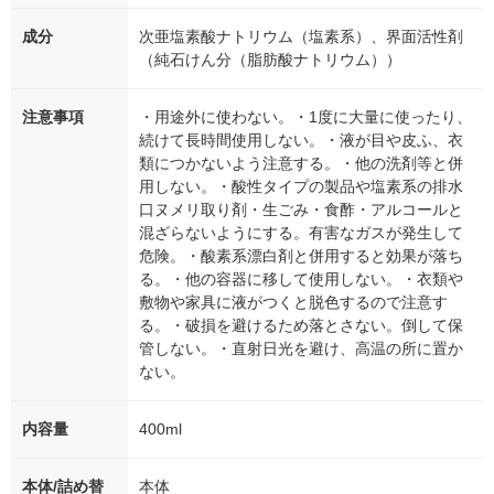
成分
次亜塩素酸ナトリウム（塩素系）、界面活性剤
（純石けん分（脂肪酸ナトリウム））
注意事項
・用途外に使わない。・1度に大量に使ったり、
続けて長時間使用しない。・液が目や皮ふ、衣
類につかないよう注意する。・他の洗剤等と併
用しない。・酸性タイプの製品や塩素系の排水
口ヌメリ取り剤・生ごみ・食酢・アルコールと
混ざらないようにする。有害なガスが発生して
危険。・酸素系漂白剤と併用すると効果が落ち
る。・他の容器に移して使用しない。・衣類や
敷物や家具に液がつくと脱色するので注意す
る。・破損を避けるため落とさない。倒して保
管しない。・直射日光を避け、高温の所に置か
ない。
内容量
400ml
本体/詰め替
本体