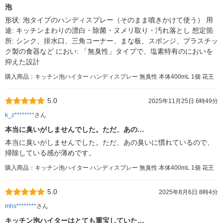
泡
形状: 泡タイプのハンディスプレー（そのまま噴きかけて使う） 用
途: キッチンまわりの漂白・除菌・ヌメリ取り・汚れ落とし 想定箇
所: シンク、排水口、三角コーナー、まな板、スポンジ、プラスチッ
ク製の食器など におい: 「無臭性」タイプで、塩素特有のにおいを
抑えた設計
購入商品：キッチン泡ハイター ハンディスプレー 無臭性 本体400mL 1個 花王
5.0
2025年11月25日 6時49分
k_z********
さん
本当に臭いがしませんでした。ただ、あの…
本当に臭いがしませんでした。ただ、あの臭いに慣れているので、
掃除している感が薄めです。
購入商品：キッチン泡ハイター ハンディスプレー 無臭性 本体400mL 1個 花王
5.0
2025年8月6日 8時4分
mhs********
さん
キッチン泡ハイターはとても重宝していた…