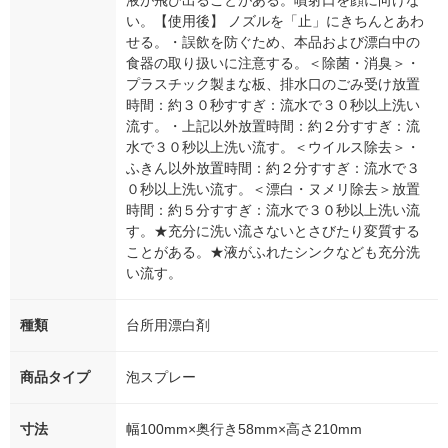
液が飛び出ることがある。噴射口を顔に向けな
い。【使用後】 ノズルを「止」にきちんとあわ
せる。・誤飲を防ぐため、本品および漂白中の
食器の取り扱いに注意する。＜除菌・消臭＞・
プラスチック製まな板、排水口のごみ受け放置
時間：約３０秒すすぎ：流水で３０秒以上洗い
流す。・上記以外放置時間：約２分すすぎ：流
水で３０秒以上洗い流す。＜ウイルス除去＞・
ふきん以外放置時間：約２分すすぎ：流水で３
０秒以上洗い流す。＜漂白・ヌメリ除去＞放置
時間：約５分すすぎ：流水で３０秒以上洗い流
す。★充分に洗い流さないとさびたり変質する
ことがある。★液がふれたシンクなども充分洗
い流す。
種類
台所用漂白剤
商品タイプ
泡スプレー
寸法
幅100mm×奥行き58mm×高さ210mm