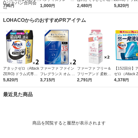
チウォームコットン＆
796
替用400mL 1セット
1,000
系の香り 詰め替え ウ
2,480
詰め替え メガ
5,820
円
円
円
円
すずらんの香り 特
（1個×4） 花王
ルトラジャンボ 1490
ボ 2300g 1
大 1セット（1個×
g 1セット（1個×2）
個入) 洗濯洗剤
LOHACOからのおすすめPRアイテム
2） 柔軟剤 P＆Gジ
P＆G
ャパン合同会社
アタックゼロ（Attack
ファーファ ファイン
ファーファ フリー＆
【152回分】
ZERO) ドラム式専用
フレグランス オム 詰
フリーアンド 柔軟剤
ゼロ（Attack 
詰め替え メガジャン
5,820
め替え 特大 2000mL
3,715
無香料 詰め替え 1500
2,791
パーフェクト
4,378
円
円
円
円
ボ 2300g 1セット（2
1セット(1個×2) 柔軟
ml 1セット（2個入）
ク 1セット（1
個入) 洗濯洗剤 花王
剤 NSファーファ
柔軟剤 NSファーフ
本入）×2） 
最近見た商品
ァ・ジャパン
剤 花王
商品を閲覧すると履歴が表示されます