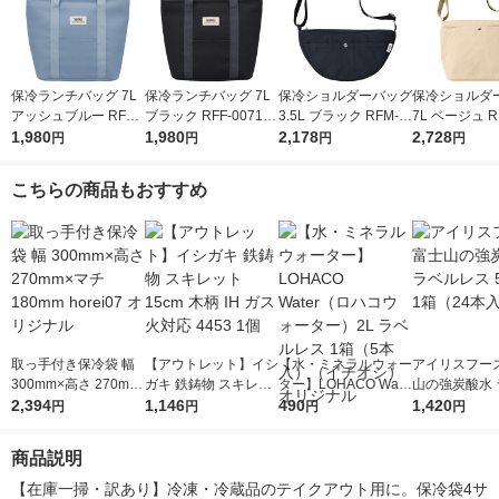
保冷ランチバッグ 7L
保冷ランチバッグ 7L
保冷ショルダーバッグ
保冷ショルダ
アッシュブルー RFF-
ブラック RFF-0071 B
3.5L ブラック RFM-0
7L ベージュ R
0071 ASB 1個 トート
1,980
K 1個 トートバッグタ
1,980
03 BK 1個 ペットボト
2,178
BE 1個 ペッ
2,728
円
円
円
円
バッグタイプ 4層断熱
イプ 4層断熱構造 手
ル横3本 保冷バッグ
縦6本 保冷バ
構造 手洗いOK サーモ
洗いOK サーモス
サーモス
ーモス
こちらの商品もおすすめ
ス
取っ手付き保冷袋 幅
【アウトレット】イシ
【水・ミネラルウォー
アイリスフーズ
300mm×高さ 270mm
ガキ 鉄鋳物 スキレッ
ター】LOHACO Wate
山の強炭酸水 
×マチ 180mm horei07
2,394
ト 15cm 木柄 IH ガス
1,146
r（ロハコウォータ
490
レス 500ml 1
1,420
円
円
円
円
オリジナル
火対応 4453 1個
ー）2L ラベルレス 1
本入）
箱（5本入）（イチオ
商品説明
シ） オリジナル
【在庫一掃・訳あり】冷凍・冷蔵品のテイクアウト用に。保冷袋4サ