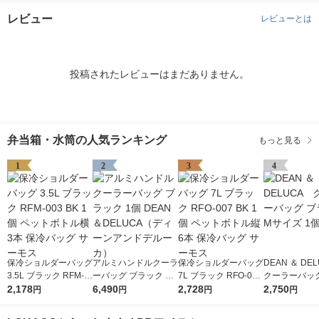
レビュー
レビューとは
投稿されたレビューはまだありません。
弁当箱・水筒の人気ランキング
もっと見る
1
2
3
4
保冷ショルダーバッグ
アルミハンドルクーラ
保冷ショルダーバッグ
DEAN ＆ D
3.5L ブラック RFM-0
ーバッグ ブラック 1
7L ブラック RFO-007
クーラーバッグ
03 BK 1個 ペットボト
2,178
個 DEAN＆DELUCA
6,490
BK 1個 ペットボトル
2,728
ック Mサイズ 
2,750
円
円
円
円
ル横3本 保冷バッグ
（ディーンアンドデル
縦6本 保冷バッグ サ
サーモス
ーカ）
ーモス