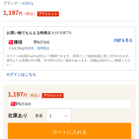
ブランド：
ASKUL
1,197
円
（税込）
アウトレット
お買い物でもらえる特典
最大付与率7%
内訳を見る
5
獲得
%
(53pt)
うち4.5%は
利用先・期間限定
ログイン&全額PayPay支払いで獲得できます。原則として税抜金額に対し付与されます。
表示よりも実際の付与数、付与率が少ない場合があります。詳細は内訳からご確認くださ
い。
ログインはこちら
1,197
円
（税込）
アウトレット
5
%
(53pt)
在庫あり
1
数量
カートに入れる