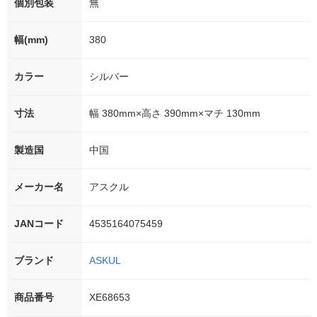
個別包装
無
幅(mm)
380
カラー
シルバー
寸法
幅 380mm×高さ 390mm×マチ 130mm
製造国
中国
メーカー名
アスクル
JANコード
4535164075459
ブランド
ASKUL
商品番号
XE68653