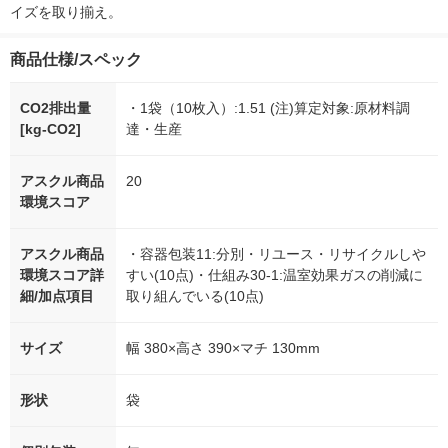
イズを取り揃え。
商品仕様/スペック
CO2排出量
・1袋（10枚入）:1.51 (注)算定対象:原材料調
[kg-CO2]
達・生産
アスクル商品
20
環境スコア
アスクル商品
・容器包装11:分別・リユース・リサイクルしや
環境スコア詳
すい(10点)・仕組み30-1:温室効果ガスの削減に
細/加点項目
取り組んでいる(10点)
サイズ
幅 380×高さ 390×マチ 130mm
形状
袋