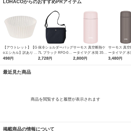
LOHACOからのおすすめPRアイテム
【アウトレット】【G
保冷ショルダーバッグ
サーモス 真空断熱ケ
サーモス 真空
oエシカル】訳あり シ
7L ブラック RFO-007
ータイマグ 水筒 350
ータイマグ 水筒
モジマ おかずカップ
498
BK 1個 ペットボトル
2,728
mL ソフトピンク JPB
2,800
mL フォギー
3,480
円
円
円
円
6号 1本（500枚入）
縦6本 保冷バッグ サ
-350 SFPK 1個 食洗機
JPB-500 FO
ーモス
対応 保温保冷
食洗機対応 保
最近見た商品
商品を閲覧すると履歴が表示されます
掲載商品の情報について