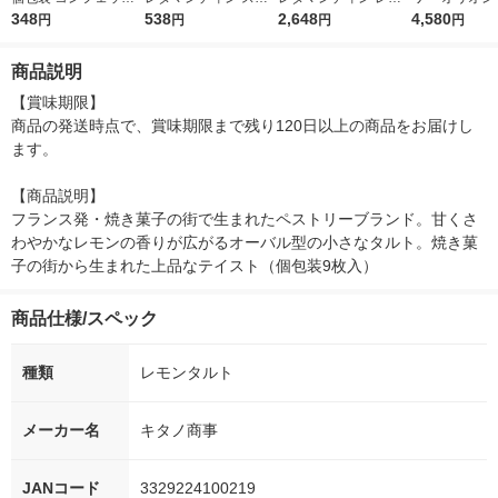
ィ ガレットブルトン
348
ロベリータルト 1個
538
ンタルト 5個
2,648
(ワッタ) パ
4,580
円
円
円
円
ヌ 8枚入 1個
缶 350ml 1箱
本）
商品説明
【賞味期限】

商品の発送時点で、賞味期限まで残り120日以上の商品をお届けし
ます。

【商品説明】

フランス発・焼き菓子の街で生まれたペストリーブランド。甘くさ
わやかなレモンの香りが広がるオーバル型の小さなタルト。焼き菓
子の街から生まれた上品なテイスト（個包装9枚入）
商品仕様/スペック
種類
レモンタルト
メーカー名
キタノ商事
JANコード
3329224100219