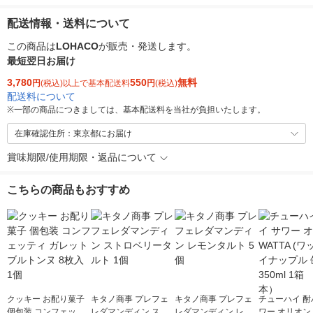
配送情報・送料について
この商品は
LOHACO
が販売・発送します。
最短翌日お届け
3,780
550
無料
円
(税込)以上で基本配送料
円
(税込)
配送料について
※
一部の商品につきましては、基本配送料を当社が負担いたします。
在庫確認住所：東京都にお届け
賞味期限/使用期限・返品について
こちらの商品もおすすめ
クッキー お配り菓子
キタノ商事 プレフェ
キタノ商事 プレフェ
チューハイ 酎
個包装 コンフェッテ
レダマンディン スト
レダマンディン レモ
ワー オリオン 