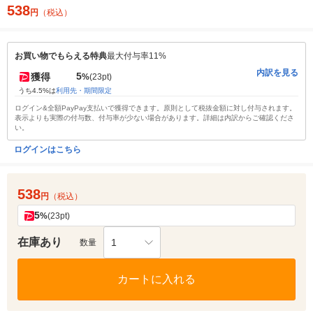
538
円
（税込）
お買い物でもらえる特典
最大付与率11%
内訳を見る
5
獲得
%
(23pt)
うち4.5%は
利用先・期間限定
ログイン&全額PayPay支払いで獲得できます。原則として税抜金額に対し付与されます。
表示よりも実際の付与数、付与率が少ない場合があります。詳細は内訳からご確認くださ
い。
ログインはこちら
538
円
（税込）
5
%
(23pt)
在庫あり
1
数量
カートに入れる