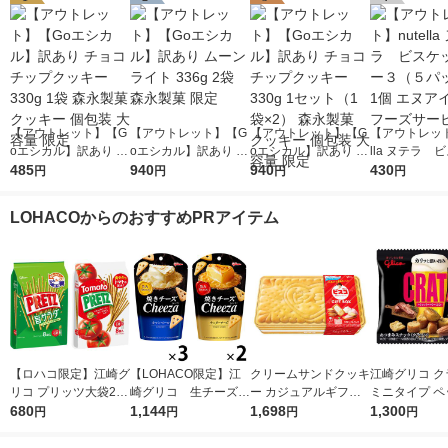
【アウトレット】【G
【アウトレット】【G
【アウトレット】【G
【アウトレット
oエシカル】訳あり チ
oエシカル】訳あり ム
oエシカル】訳あり チ
lla ヌテラ 
ョコチップクッキー 3
485
ーンライト 336g 2袋
940
ョコチップクッキー 3
940
トＴー３（５
430
円
円
円
円
30g 1袋 森永製菓 ク
森永製菓 限定
30g 1セット（1袋×
1個 エヌアイ
ッキー 個包装 大容量
2） 森永製菓 クッキ
ズサービス
LOHACOからのおすすめPRアイテム
限定
ー 個包装 大容量 限定
【ロハコ限定】江崎グ
【LOHACO限定】江
クリームサンドクッキ
江崎グリコ ク
リコ プリッツ大袋2種
崎グリコ 生チーズの
ー カジュアルギフト
ミニタイプ ペ
セット（旨サラダ、熟
680
チーザ 2種アソートセ
1,144
ビスコ GIFTBOX 1
1,698
ベーコン 20
1,300
円
円
円
円
トマト×各1袋） プ
ット
個
つまみ スナ
レッツェル スナック
（イチオシ）