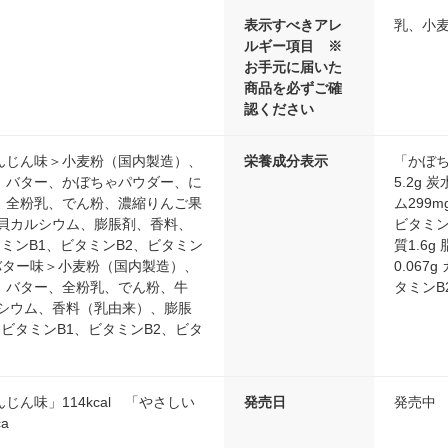
表示すべきアレ
乳、小
ルギー項目 ※
お手元に届いた
商品を必ずご確
認ください
んじん味＞小麦粉（国内製造）、
栄養成分表示
「かぼち
、バター、かぼちゃパウダー、に
5.2g 
、全粉乳、でん粉、濃縮りんご果
ム299m
/貝カルシウム、膨脹剤、香料、
ビタミン
ミンB1、ビタミンB2、ビタミン
質1.6g
バター味＞小麦粉（国内製造）、
0.067
、バター、全粉乳、でん粉、牛
タミンB2
ルシウム、香料（乳由来）、膨脹
ビタミンB1、ビタミンB2、ビタ
じん味」114kcal 「やさしい
発売日
発売中
a