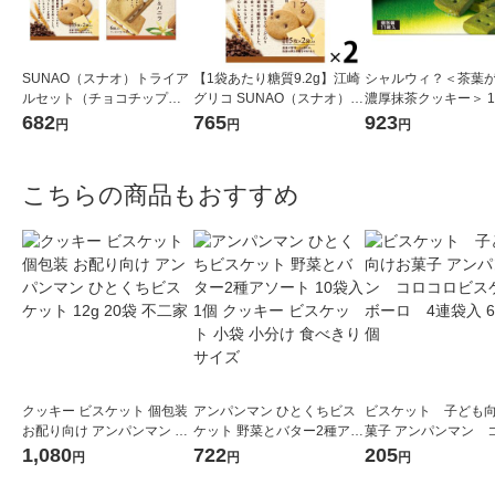
SUNAO（スナオ）トライア
【1袋あたり糖質9.2g】江崎
シャルウィ？＜茶葉
ルセット（チョコチップ、
グリコ SUNAO（スナオ）ビ
濃厚抹茶クッキー＞ 
アーモンド＆バニラ クリー
スケット＜チョコチップ＆
（1個×2） 江崎グリコ
682
765
923
円
円
円
ムサンド2種×1箱）江崎グリ
発酵バター＞62g 2個 低糖質
ケット クッキー
コ クッキー ロカボ
糖質オフ
こちらの商品もおすすめ
クッキー ビスケット 個包装
アンパンマン ひとくちビス
ビスケット 子ども
お配り向け アンパンマン ひ
ケット 野菜とバター2種アソ
菓子 アンパンマン 
とくちビスケット 12g 20袋
ート 10袋入 1個 クッキー ビ
ロビスケットボーロ 
1,080
722
205
円
円
円
不二家
スケット 小袋 小分け 食べき
入 64g 1個
りサイズ