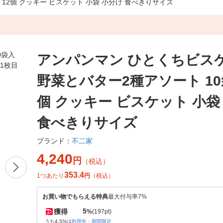
12個 クッキー ビスケット 小袋 小分け 食べきりサイズ
アンパンマン ひとくちビス
野菜とバター2種アソート 10袋
個 クッキー ビスケット 小袋
食べきりサイズ
不二家
ブランド：
4,240
円
（税込）
353.4
1つあたり
円
（税込）
お買い物でもらえる特典
最大付与率7%
5
獲得
%
(197pt)
うち4.5%は
利用先・期間限定