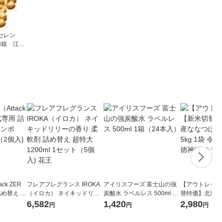
セレン
3箱 江崎
 ビスケ
ck ZER
フレアフレグランス IROKA
アイリスフーズ 富士山の強
【アウトレット
詰め替え メ
（イロカ） ネイキッドリリ
炭酸水 ラベルレス 500ml 1
替特価】北海道
 1セット
ーの香り 柔軟剤 詰め替え 超
箱（24本入）
し 無洗米 5kg
6,582
1,420
2,980
円
円
円
 花王
特大 1200ml 1セット（5個
米 木徳神糧 オ
入) 花王