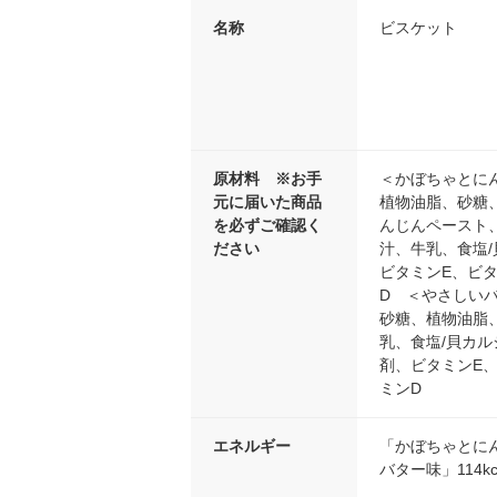
名称
ビスケット
原材料 ※お手
＜かぼちゃとに
元に届いた商品
植物油脂、砂糖
を必ずご確認く
んじんペースト
ださい
汁、牛乳、食塩
ビタミンE、ビタ
D ＜やさしい
砂糖、植物油脂
乳、食塩/貝カ
剤、ビタミンE、
ミンD
エネルギー
「かぼちゃとにん
バター味」114kc