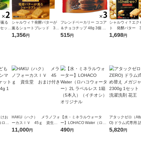
が薫る
シャルウィ？発酵バターが
フレンドベーカリー ココア
シャルウィ？エク
1セット
薫るショートブレッド 3
＆チョコチップ 48g 3個 江
ト 発酵バター 
 ビス
箱 江崎グリコ クッキ
崎グリコ クッキー
グリコ クッキー
1,356
515
1,698
円
円
円
ー ビスケット
ット
向けお
HAKU（ハク） メラノフォ
【水・ミネラルウォータ
アタックゼロ（Atta
コロコ
ーカスＩＶ 45ｇ 資生
ー】LOHACO Water（ロハ
O) ドラム式専用 
4連袋
堂 おまけ付き
コウォーター）2L ラベルレ
ガジャンボ 2300g
11,000
490
5,820
円
円
円
ス 1箱（5本入）（イチオ
（2個入) 洗濯洗剤
シ） オリジナル