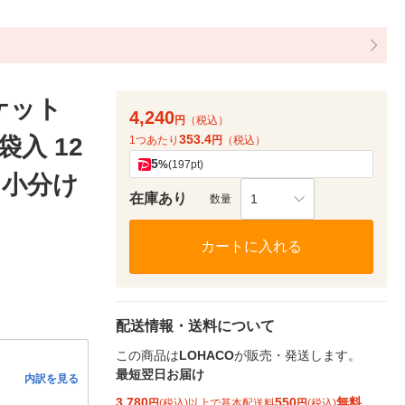
ケット
4,240
円
（税込）
353.4
入 12
1つあたり
円
（税込）
5
%
(197pt)
 小分け
在庫あり
1
数量
カートに入れる
配送情報・送料について
この商品は
LOHACO
が販売・発送します。
最短翌日お届け
内訳を見る
3,780
550
無料
円
(税込)以上で基本配送料
円
(税込)