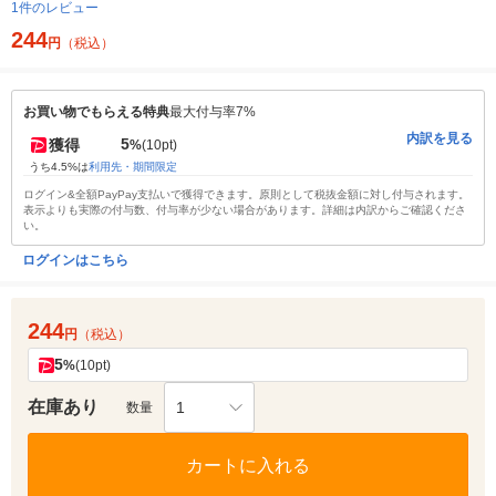
1件のレビュー
244
円
（税込）
お買い物でもらえる特典
最大付与率7%
内訳を見る
5
獲得
%
(10pt)
うち4.5%は
利用先・期間限定
ログイン&全額PayPay支払いで獲得できます。原則として税抜金額に対し付与されます。
表示よりも実際の付与数、付与率が少ない場合があります。詳細は内訳からご確認くださ
い。
ログインはこちら
244
円
（税込）
5
%
(10pt)
在庫あり
1
数量
カートに入れる