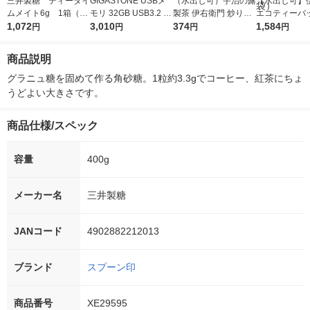
三井製糖 ティータイ
GIGASTONE USBメ
（水出し可）宇治の露
【水出し可】
ムメイト6g 1箱（20
モリ 32GB USB3.2 2i
製茶 伊右衛門 炒り米
エコティーバッ
0本入）
1,072
n1 OTG GJU3-AC44G
3,010
入りほうじ茶ティーバ
374
ンポットウー
1,584
円
円
円
円
Y-32GB-1pk-R 1枚
ッグ 1箱（20バッグ
お得用 1セット
入）
バッグ：50バ
商品説明
3袋）
グラニュ糖を固めて作る角砂糖。1粒約3.3gでコーヒー、紅茶にちょ
うどよい大きさです。
商品仕様/スペック
容量
400g
メーカー名
三井製糖
JANコード
4902882212013
ブランド
スプーン印
商品番号
XE29595