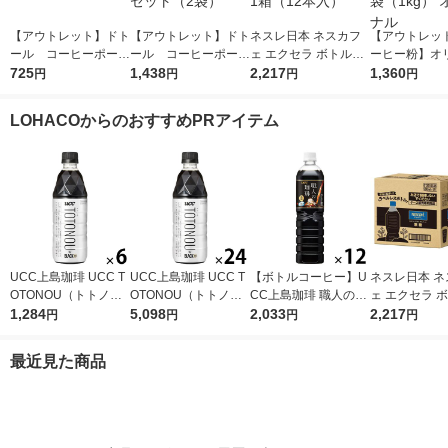
【アウトレット】ドト
【アウトレット】ドト
ネスレ日本 ネスカフ
【アウトレッ
ール コーヒーポーシ
ール コーヒーポーシ
ェ エクセラ ボトルコ
ーヒー粉】オ
ョン 無糖 (40個入)1袋
725
ョン 無糖 (40個入) 1
1,438
ーヒー 無糖 ラベルレ
2,217
ブレンド まろ
1,360
円
円
円
円
セット（2袋）
ス 900ml 1箱（12本
袋（1kg） 
入）
LOHACOからのおすすめPRアイテム
UCC上島珈琲 UCC T
UCC上島珈琲 UCC T
【ボトルコーヒー】U
ネスレ日本 ネ
OTONOU（トトノ
OTONOU（トトノ
CC上島珈琲 職人の珈
ェ エクセラ 
ウ） by BLACK無糖 5
1,284
ウ） by BLACK無糖 5
5,098
琲 無糖 900ml 1箱（1
2,033
ーヒー 無糖 
2,217
円
円
円
円
00ml 1セット（6本）
00ml 1箱（24本入）
2本入）
ス 900ml 1箱
入）
最近見た商品