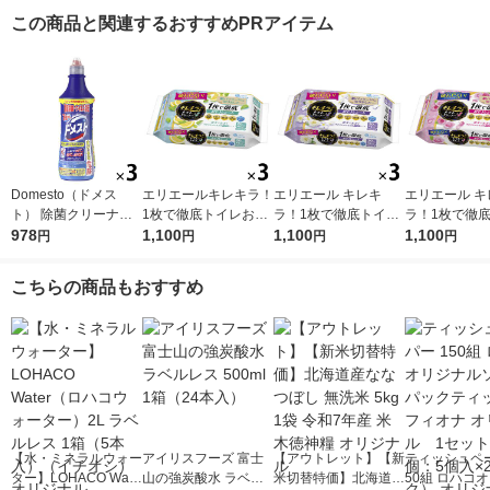
この商品と関連するおすすめPRアイテム
Domesto（ドメス
エリエールキレキラ！
エリエール キレキ
エリエール キ
ト） 除菌クリーナー
1枚で徹底トイレお掃
ラ！1枚で徹底トイレ
ラ！1枚で徹
本体 500ml １セット
978
除シート シトラスミ
1,100
おそうじシート 詰め
1,100
おそうじシート
1,100
円
円
円
円
（3本） 【ウイルス対
ント 詰替 1セット（3
替え 1セット（20枚入
ズ 詰め替え 
策】【次亜塩素酸ナト
個）除菌99.9％ 大王
×3パック）除菌99.
（3パック） 除
こちらの商品もおすすめ
リウム】 ユニリーバ
製紙（イチオシ）
9％・消臭・抗菌・防
9％・消臭・
臭 大王製紙
臭 大王製紙
【水・ミネラルウォー
アイリスフーズ 富士
【アウトレット】【新
ティッシュペー
ター】LOHACO Wate
山の強炭酸水 ラベル
米切替特価】北海道産
50組 ロハコ