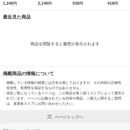
ック シトラスサボン
1,240
らない 詰め替え 超特
2,140
ック（24枚×2個入）
530
酸スプレー 本体
418
円
円
円
円
の香り 詰め替え 660
大 1200ml 1セット
レック 節水トイレ対
mL 1個 レック
ml 1セット（2個） 花
（3個） 花王
応
最近見た商品
王
商品を閲覧すると履歴が表示されます
掲載商品の情報について
・
掲載している情報の精度には万全を期しておりますが、その内容の正確性、
安全性、有用性を保証するものではありません。
・
現在ご覧になっているページは、この商品を取り扱うストアによって運営さ
れています。ページに記載されている内容や商品、ご購入に関するご質問
は、直接各ストアにお問い合わせください。
ページトップへ