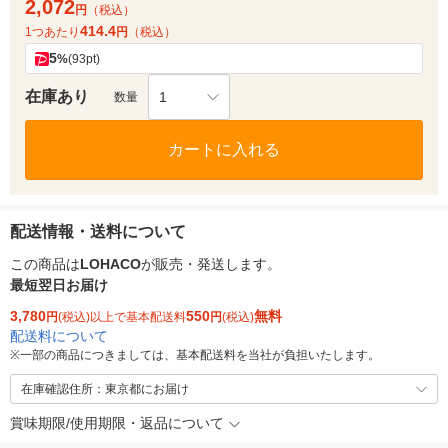
2,072
円
（税込）
414.4
1つあたり
円
（税込）
5
%
(93pt)
在庫あり
1
数量
カートに入れる
配送情報・送料について
この商品は
LOHACO
が販売・発送します。
最短翌日お届け
3,780
550
無料
円
(税込)以上で基本配送料
円
(税込)
配送料について
※
一部の商品につきましては、基本配送料を当社が負担いたします。
在庫確認住所：東京都にお届け
賞味期限/使用期限・返品について