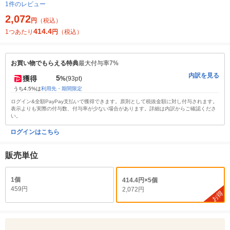
1件のレビュー
2,072
円
（税込）
414.4
1つあたり
円
（税込）
お買い物でもらえる特典
最大付与率7%
内訳を見る
5
獲得
%
(93pt)
うち4.5%は
利用先・期間限定
ログイン&全額PayPay支払いで獲得できます。原則として税抜金額に対し付与されます。
表示よりも実際の付与数、付与率が少ない場合があります。詳細は内訳からご確認くださ
い。
ログインはこちら
販売単位
1個
414.4円×5個
459円
2,072円
お得