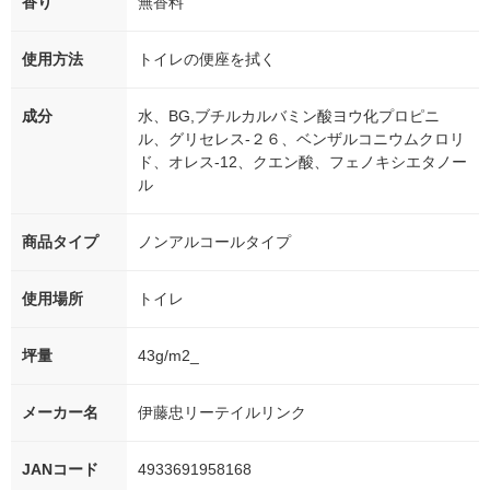
香り
無香料
使用方法
トイレの便座を拭く
成分
水、BG,ブチルカルバミン酸ヨウ化プロピニ
ル、グリセレス-２６、ベンザルコニウムクロリ
ド、オレス-12、クエン酸、フェノキシエタノー
ル
商品タイプ
ノンアルコールタイプ
使用場所
トイレ
坪量
43g/m2_
メーカー名
伊藤忠リーテイルリンク
JANコード
4933691958168