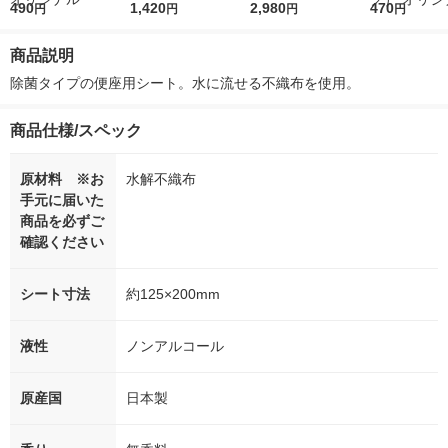
r（ロハコウォータ
490
レス 500ml 1箱（24
1,420
ななつぼし 無洗米 5k
2,980
ルソフトパッ
470
円
円
円
円
ー）2L ラベルレス 1
本入）
g 1袋 令和7年産 米 木
シュ フィオナ
箱（5本入）（イチオ
徳神糧 オリジナル
ナル 1セット
商品説明
シ） オリジナル
個：5個入×2
オリジナル
除菌タイプの便座用シート。水に流せる不織布を使用。
商品仕様/スペック
原材料 ※お
水解不織布
手元に届いた
商品を必ずご
確認ください
シート寸法
約125×200mm
液性
ノンアルコール
原産国
日本製