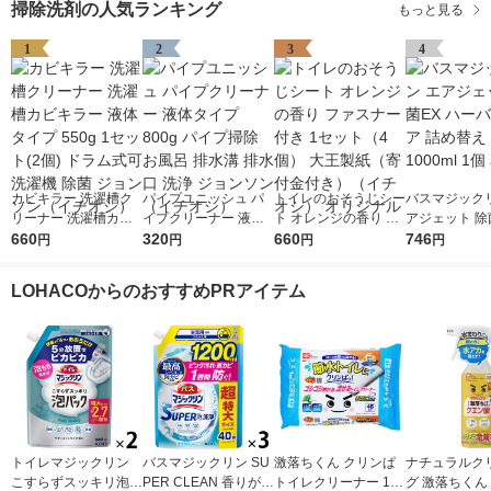
掃除洗剤の人気ランキング
もっと見る
1
2
3
4
カビキラー 洗濯槽ク
パイプユニッシュ パ
トイレのおそうじシー
バスマジックリ
リーナー 洗濯槽カビ
イプクリーナー 液体
ト オレンジの香り フ
アジェット 除
キラー 液体タイプ 55
660
タイプ 800g パイプ掃
320
ァスナー付き 1セット
660
ーバルクリア 
746
円
円
円
円
0g 1セット(2個) ドラ
除 お風呂 排水溝 排水
（4個） 大王製紙（寄
え 超特大 1000
ム式可 洗濯機 除菌 ジ
口 洗浄 ジョンソン
付金付き）（イチオ
花王
LOHACOからのおすすめPRアイテム
ョンソン（イチオシ）
（イチオシ）
シ） オリジナル
トイレマジックリン
バスマジックリン SU
激落ちくん クリンぱ
ナチュラルク
こすらずスッキリ泡パ
PER CLEAN 香りが残
トイレクリーナー 1パ
グ 激落ちくん