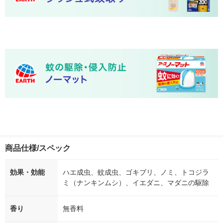
商品仕様/スペック
効果・効能
ハエ成虫、蚊成虫、ゴキブリ、ノミ、トコジラ
ミ（ナンキンムシ）、イエダニ、マダニの駆除
香り
無香料