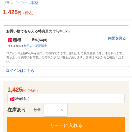
ブランド：
アース製薬
1,425
円
（税込）
お買い物でもらえる特典
最大付与率16%
内訳を見る
5
獲得
%
(64pt)
うち4.5%は
利用先・期間限定
ログイン&全額PayPay支払いで獲得できます。原則として税抜金額に対し付与されます。
表示よりも実際の付与数、付与率が少ない場合があります。詳細は内訳からご確認くださ
い。
ログインはこちら
1,425
円
（税込）
5
%
(64pt)
在庫あり
1
数量
カートに入れる