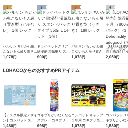
1
2
3
4
バルサン ちいかわ虫
ドライペットクリア
バルサン ちいかわ虫
【LOHACO
こないもん吊り置き型
除湿剤 湿気取り スタ
こないもん吊り置き型
売】除湿剤 4-
（ハチワレ） 1個 レ
1,078
ンドパックタイプ 350
900
（うさぎ） 1個 レッ
1,078
（800ml×3
2,050
円
円
円
円
ック
mL 1セット（3個）
ク
×3 Dehumidif
od（アドグッ
LOHACOからのおすすめPRアイテム
定
【アスクル限定デザイ
ゴキブリがいなくなる
コンバット キャップ
コンバット １
ン】コンバット スマ
スプレー ゴキブリ ト
１年用 ゴキブリ 殺虫
キブリがいな
ート ゴキブリ駆除剤
1,480
コジラミ 駆除 忌避 予
998
剤 駆除 対策 置き型 ブ
1,078
駆除 屋外用 玄
1,580
円
円
円
円