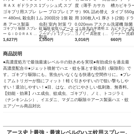
ゴキブリ 駆除 スプレ
蚊 駆除 蚊取り アース
ゴミ袋 乳白半透明 エ
カビキラー 洗
ー ＧｉＤＯＲＡＸ ギ
ノーマット 1プッシュ
コノミー 高密度（薄
リーナー 洗濯
ドラクス ゴキブリ用
1,627
式 スプレー プロプレ
1,550
手 カサカサ）90L 詰
3,016
キラー 液体タイ
660
円
円
円
円
スプレー 480mL 殺虫
ミアム 200回分 1個
め替え用 100枚入×1
0g 1セット(2
剤 1本 アース製薬
殺虫剤 室内 対策 ワン
厚さ0.020mm アスク
ム式可 洗濯機 
商品説明
プッシュ アース製薬
ル オリジナル
ョンソン（イ
●高濃度処方で最強最速レベル※の効きめを実現●有効成分を過去最
高濃度配合※●ジェット噴射でハエ・蚊を落とす殺虫剤（駆除剤）で
す。ゴキブリ駆除にも。害虫がいなくなる快適な空間作りに。●プレ
ミアムトリガーが指にフィット！軽く引きやすいので狙い撃ちしや
すい！退治しやすい！●目、はな、のどにやさしい低刺激、無香料。
【効能・効果】ハエ成虫、蚊成虫、ゴキブリ、ノミ、トコジラミ
（ナンキンムシ）、イエダニ、マダニの駆除※アース製薬ハエ・蚊
エアゾール商品対比
アース史上最強・最速レベルのハエ蚊用スプレー。