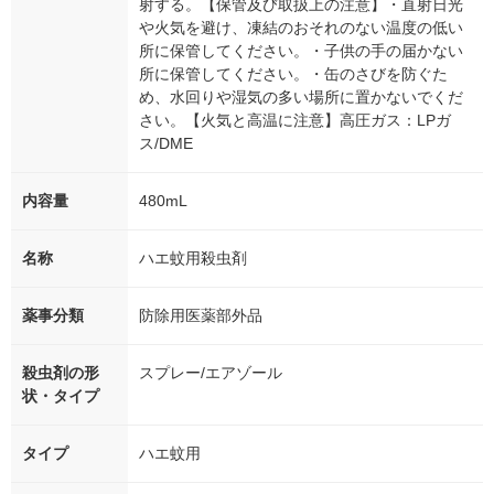
射する。【保管及び取扱上の注意】・直射日光
や火気を避け、凍結のおそれのない温度の低い
所に保管してください。・子供の手の届かない
所に保管してください。・缶のさびを防ぐた
め、水回りや湿気の多い場所に置かないでくだ
さい。【火気と高温に注意】高圧ガス：LPガ
ス/DME
内容量
480mL
名称
ハエ蚊用殺虫剤
薬事分類
防除用医薬部外品
殺虫剤の形
スプレー/エアゾール
状・タイプ
タイプ
ハエ蚊用