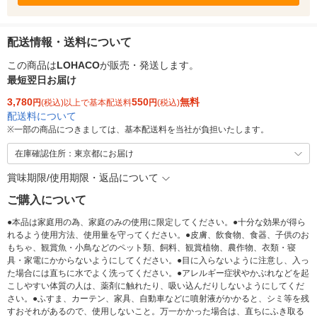
配送情報・送料について
この商品は
LOHACO
が販売・発送します。
最短翌日お届け
3,780
550
無料
円
(税込)以上で基本配送料
円
(税込)
配送料について
※
一部の商品につきましては、基本配送料を当社が負担いたします。
在庫確認住所：東京都にお届け
賞味期限/使用期限・返品について
ご購入について
●本品は家庭用の為、家庭のみの使用に限定してください。●十分な効果が得ら
れるよう使用方法、使用量を守ってください。●皮膚、飲食物、食器、子供のお
もちゃ、観賞魚・小鳥などのペット類、飼料、観賞植物、農作物、衣類・寝
具・家電にかからないようにしてください。●目に入らないように注意し、入っ
た場合には直ちに水でよく洗ってください。●アレルギー症状やかぶれなどを起
こしやすい体質の人は、薬剤に触れたり、吸い込んだりしないようにしてくだ
さい。●ふすま、カーテン、家具、自動車などに噴射液がかかると、シミ等を残
すおそれがあるので、使用しないこと。万一かかった場合は、直ちにふき取る