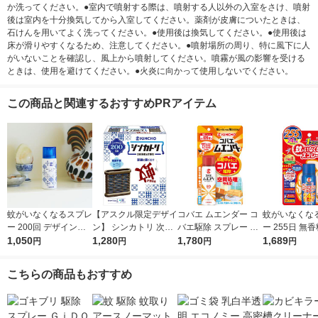
か洗ってください。●室内で噴射する際は、噴射する人以外の入室をさけ、噴射
後は室内を十分換気してから入室してください。薬剤が皮膚についたときは、
石けんを用いてよく洗ってください。●使用後は換気してください。●使用後は
床が滑りやすくなるため、注意してください。●噴射場所の周り、特に風下に人
がいないことを確認し、風上から噴射してください。噴霧が風の影響を受ける
ときは、使用を避けてください。●火炎に向かって使用しないでください。
この商品と関連するおすすめPRアイテム
蚊がいなくなるスプレ
【アスクル限定デザイ
コバエ ムエンダー コ
蚊がいなくな
ー 200回 デザイン缶
ン】 シンカトリ 次世
バエ駆除 スプレー 80
ー 255日 無香
無香料 12時間持続 蚊
1,050
代型 屋内蚊取り 電源
1,280
プッシュ 最大120畳 1
1,780
間持続 蚊取り 
1,689
円
円
円
円
取り 殺虫剤 ワンプッ
不要 ブラウン容器 20
本 KINCHO キンチョ
虫剤 ワンプッ
シュ 1本 KINCHO キ
0日 無臭 蚊 駆除 玄関
ー
本 大日本除虫
こちらの商品もおすすめ
ンチョー
KINCHO キンチョー 1
セット 限定