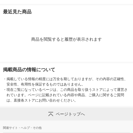
1年用 1箱（20個入）
防 1ヵ月寄り付かない
ラック 容器 1箱（12
ンダ 1年用 12
シーンで選べるシール
200mL KINCHO キン
個入） KINCHO キン
個 KINCHO
最近見た商品
付き 殺虫剤 置き型 KI
チョー（イチオシ）
チョー
ー
NCHO キンチョー 限
定
商品を閲覧すると履歴が表示されます
掲載商品の情報について
・
掲載している情報の精度には万全を期しておりますが、その内容の正確性、
安全性、有用性を保証するものではありません。
・
現在ご覧になっているページは、この商品を取り扱うストアによって運営さ
れています。ページに記載されている内容や商品、ご購入に関するご質問
は、直接各ストアにお問い合わせください。
ページトップへ
関連サイト・ヘルプ・その他