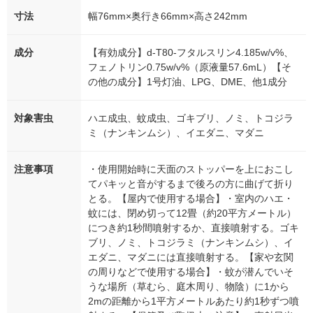
寸法
幅76mm×奥行き66mm×高さ242mm
成分
【有効成分】d-T80-フタルスリン4.185w/v%、
フェノトリン0.75w/v%（原液量57.6mL）【そ
の他の成分】1号灯油、LPG、DME、他1成分
対象害虫
ハエ成虫、蚊成虫、ゴキブリ、ノミ、トコジラ
ミ（ナンキンムシ）、イエダニ、マダニ
注意事項
・使用開始時に天面のストッパーを上におこし
てパキッと音がするまで後ろの方に曲げて折り
とる。【屋内で使用する場合】・室内のハエ・
蚊には、閉め切って12畳（約20平方メートル）
につき約1秒間噴射するか、直接噴射する。ゴキ
ブリ、ノミ、トコジラミ（ナンキンムシ）、イ
エダニ、マダニには直接噴射する。【家や玄関
の周りなどで使用する場合】・蚊が潜んでいそ
うな場所（草むら、庭木周り、物陰）に1から
2mの距離から1平方メートルあたり約1秒ずつ噴