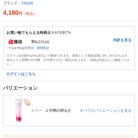
ブランド：
PRIOR
4,180
円
（税込）
お買い物でもらえる特典
最大付与率7%
内訳を見る
5
獲得
%
(191pt)
うち4.5%は
利用先・期間限定
ログイン&全額PayPay支払いで獲得できます。原則として税抜金額に対し付与されます。
表示よりも実際の付与数、付与率が少ない場合があります。詳細は内訳からご確認くださ
い。
ログインはこちら
バリエーション
カラー：
2 中間の明るさ
すべてのバリエーションを見る