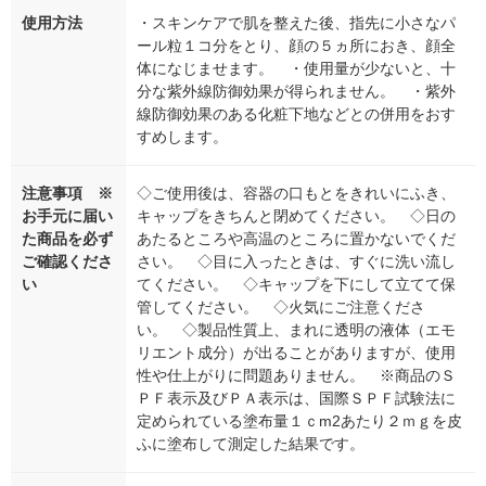
使用方法
・スキンケアで肌を整えた後、指先に小さなパ
ール粒１コ分をとり、顔の５ヵ所におき、顔全
体になじませます。 ・使用量が少ないと、十
分な紫外線防御効果が得られません。 ・紫外
線防御効果のある化粧下地などとの併用をおす
すめします。
注意事項 ※
◇ご使用後は、容器の口もとをきれいにふき、
お手元に届い
キャップをきちんと閉めてください。 ◇日の
た商品を必ず
あたるところや高温のところに置かないでくだ
ご確認くださ
さい。 ◇目に入ったときは、すぐに洗い流し
い
てください。 ◇キャップを下にして立てて保
管してください。 ◇火気にご注意くださ
い。 ◇製品性質上、まれに透明の液体（エモ
リエント成分）が出ることがありますが、使用
性や仕上がりに問題ありません。 ※商品のＳ
ＰＦ表示及びＰＡ表示は、国際ＳＰＦ試験法に
定められている塗布量１ｃm2あたり２ｍｇを皮
ふに塗布して測定した結果です。