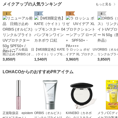
メイクアップの人気ランキング
もっと見る
1
2
3
4
リニューアル前品 日
【WEB限定色】KATE
ラ ロッシュ ポゼ UV
ORBIS（オ
焼け止め ORBIS (オル
（ケイト）リップモン
イデア XL プロテクシ
リンクルブラ
ビス) リンクルブライ
3,850
スター 04 パンプキン
1,540
ョントーンアップ ロ
3,960
プロテクター N
3,850
円
円
円
円
トUVプロテクター 50
ワイン カネボウ 口紅
ーズ+ SPF50+・PA
（医薬部外品
g SPF50+ / PA++++
++++
LOHACOからのおすすめPRアイテム
正規取扱店 epistem
ORBIS（オルビス）
KANEBO（カネボ
メラノCCデ
e(エピステーム） パ
リンクルブライトUV
ウ） クリスタライズ
イケアUV乳