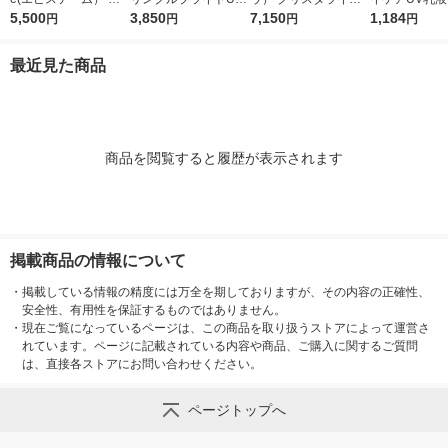
ワライズラッシュセラ
5,500
プロテクター N 50g
3,850
ドフィックスパウダー
7,150
日焼け止め乳液
1,184
円
円
円
円
ム 4.5ml まつげ美容
（医薬部外品）
01
SPF50+・PA
液
ート製薬
最近見た商品
商品を閲覧すると履歴が表示されます
掲載商品の情報について
・
掲載している情報の精度には万全を期しておりますが、その内容の正確性、
安全性、有用性を保証するものではありません。
・
現在ご覧になっているページは、この商品を取り扱うストアによって運営さ
れています。ページに記載されている内容や商品、ご購入に関するご質問
は、直接各ストアにお問い合わせください。
ページトップへ