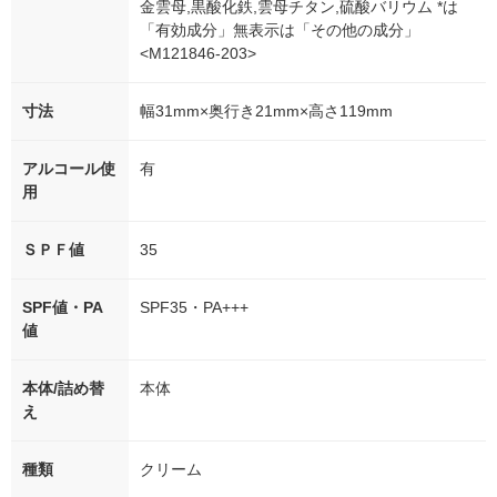
金雲母,黒酸化鉄,雲母チタン,硫酸バリウム *は
「有効成分」無表示は「その他の成分」
<M121846-203>
寸法
幅31mm×奥行き21mm×高さ119mm
アルコール使
有
用
ＳＰＦ値
35
SPF値・PA
SPF35・PA+++
値
本体/詰め替
本体
え
種類
クリーム