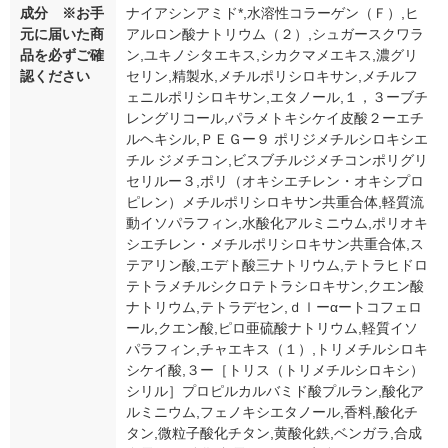
成分 ※お手
ナイアシンアミド*,水溶性コラーゲン（Ｆ）,ヒ
元に届いた商
アルロン酸ナトリウム（２）,シュガースクワラ
品を必ずご確
ン,ユキノシタエキス,シカクマメエキス,濃グリ
認ください
セリン,精製水,メチルポリシロキサン,メチルフ
ェニルポリシロキサン,エタノール,１，３ーブチ
レングリコール,パラメトキシケイ皮酸２ーエチ
ルヘキシル,ＰＥＧー９ ポリジメチルシロキシエ
チル ジメチコン,ビスブチルジメチコンポリグリ
セリルー３,ポリ（オキシエチレン・オキシプロ
ピレン）メチルポリシロキサン共重合体,軽質流
動イソパラフィン,水酸化アルミニウム,ポリオキ
シエチレン・メチルポリシロキサン共重合体,ス
テアリン酸,エデト酸三ナトリウム,テトラヒドロ
テトラメチルシクロテトラシロキサン,クエン酸
ナトリウム,テトラデセン,ｄｌーαートコフェロ
ール,クエン酸,ピロ亜硫酸ナトリウム,軽質イソ
パラフィン,チャエキス（１）,トリメチルシロキ
シケイ酸,３ー［トリス（トリメチルシロキシ）
シリル］プロピルカルバミド酸プルラン,酸化ア
ルミニウム,フェノキシエタノール,香料,酸化チ
タン,微粒子酸化チタン,黄酸化鉄,ベンガラ,合成