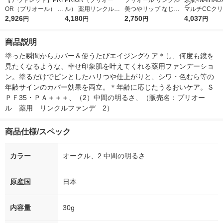
【アウトレット】PRI
PRIOR（プリオー
プリオール リンクル
米肌-MAIHAD
OR（プリオール） 薬
ル） 薬用リンクル美
美つやリップ なじみ
マルチCCクリ
用リンクル美コルセッ
2,926
コルセットFD 1 30g
4,180
ローズ 3.5g SPF15・
2,750
チュラル(自然
4,037
円
円
円
円
トFD 3 30g SPF35・
SPF35・PA+++ 資生
PA+ 資生堂
SPF50+/PA++
PA+++ 資生堂
堂
プロビジョン
商品説明
塗った瞬間からカバー＆使うたびエイジングケア＊し、何度も鏡を
見たくなるような、幸せ印象肌を叶えてくれる薬用ファンデーショ
ン。塗るだけでピンとしたハリつや仕上がりと、シワ・色むら等の
年齢サインのカバー効果を両立。＊年齢に応じたうるおいケア。Ｓ
ＰＦ35・ＰＡ＋＋＋、（2）中間の明るさ、（販売名：プリオー
ル　薬用　リンクルファンデ　2）
商品仕様/スペック
カラー
オークル、2 中間の明るさ
原産国
日本
内容量
30g