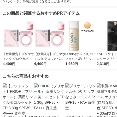
*パッケージ、外装が変更になることがあります。
この商品と関連するおすすめPRアイテム
【数量限定】プリマヴ
【数量限定】プリマヴ
ORBIS(オルビス)パー
KATE（ケイ
ィスタ グロウカバー
ィスタ グロウカバー
フェクトUVリキッド
レリープリキ
クッション オークル
4,400
クッション オークル
4,400
ファンデーション(パ
1,980
ンデーション 0
2,310
円
円
円
円
０５＆ケース セット
０３＆ケース セット
フ無)ナチュラル02 30
明るめ カネボ
おまけつき
おまけつき
mL SPF50PA++++
の海月
こちらの商品もおすすめ