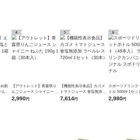
4
5
6
ひめ飲
【アウトレット】青森県り
【機能性表示食品】カゴメ
スポーツドリンク
かん 4
んごジュース シャイニー ね
トマトジュース 食塩無添加
トル 500ml 1セ
）
ぶた 190g 1箱（30本入）
ラベルレス 720ml 1セット
入） ライフドリ
2,990
7,614
2,980
円
円
円
（30本）
ニー オリジナル 
リジナル