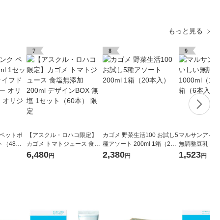
もっと見る
7
8
9
 ペットボ
【アスクル・ロハコ限定】
カゴメ 野菜生活100 お試し5
マルサンアイ 
ット（48本
カゴメ トマトジュース 食塩
種アソート 200ml 1箱（20
無調整豆乳 100
ンクカンパ
無添加 200ml デザインBOX
本入）
トル） 1箱（6
6,480
2,380
1,523
円
円
円
スポドリ オ
無塩 1セット（60本） 限定