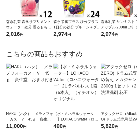
森永乳業 森永サプリメント
森永栄養プラス 鉄分プラス
森永乳業 サンキスト 1
ウォーター鉄分 香るもも水
1日分の鉄分 プルーン＋グレ
アップル 200ml 1箱
330ml 1箱（12本入）
ープ 200ml 1箱（24本入）
入）リンゴジュース
2,016
2,974
2,974
円
円
円
紙パック 飲料 サプリメン
ック 果汁飲料
トドリンク 森永乳業
こちらの商品もおすすめ
HAKU（ハク） メラノフォ
【水・ミネラルウォータ
アタックゼロ（Attack
ーカスＩＶ 45ｇ 資生
ー】LOHACO Water（ロハ
O) ドラム式専用 詰め
堂 おまけ付き
コウォーター）2L ラベルレ
ガジャンボ 2300g 1
11,000
490
5,820
円
円
円
ス 1箱（5本入）（イチオ
（2個入) 洗濯洗剤 花
シ） オリジナル