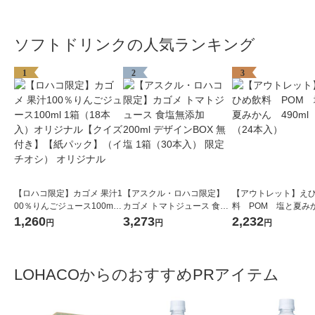
ソフトドリンクの人気ランキング
1
2
3
【ロハコ限定】カゴメ 果汁1
【アスクル・ロハコ限定】
【アウトレット】え
00％りんごジュース100ml 1
カゴメ トマトジュース 食塩
料 POM 塩と夏み
箱（18本入）オリジナル
無添加 200ml デザインBOX
90ml 1箱（24本入
1,260
3,273
2,232
円
円
円
【クイズ付き】【紙パッ
無塩 1箱（30本入） 限定
ク】（イチオシ） オリジナ
ル
LOHACOからのおすすめPRアイテム