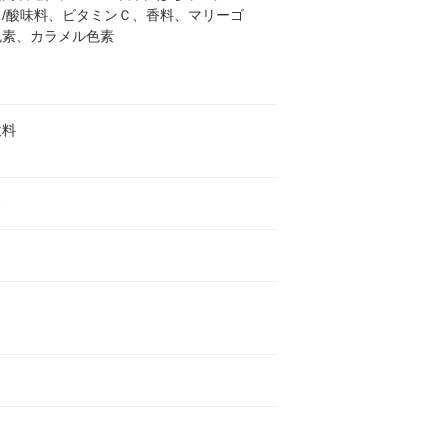
ス/酸味料、ビタミンＣ、香料、マリーゴ
色素、カラメル色素
飲料
ス