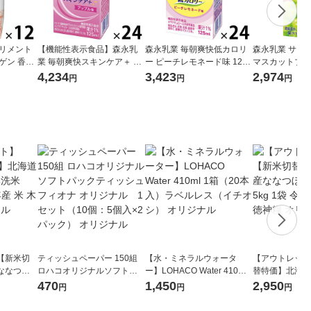
プリメント
【機能性表示食品】森永乳
森永乳業 毎朝爽快低カロリ
森永乳業 サンキ
ゲン 香る
業 毎朝爽快スキンケア＋ ア
ー ピーチレモネード味 125
マスカットブレンド
1箱（12本
ップル味 125ml 1箱（24本
ml 1箱（24本入） ラクチ
箱（24本入
4,234
3,423
2,974
円
円
円
入）
ュロース オリゴ糖 低カ
紙パック 果汁
ロリー
【新米切
ティッシュペーパー 150組
【水・ミネラルウォータ
【アウトレット
ななつぼ
ロハコオリジナルソフトパ
ー】LOHACO Water 410ml
替特価】北海道
袋 令和7年産
ックティッシュ フィオナ オ
1箱（20本入）ラベルレス
し 精白米 5kg
470
1,450
2,950
円
円
円
ジナル
リジナル 1セット（10個：
（イチオシ） オリジナル
米 木徳神糧 オ
5個入×2パック） オリジナ