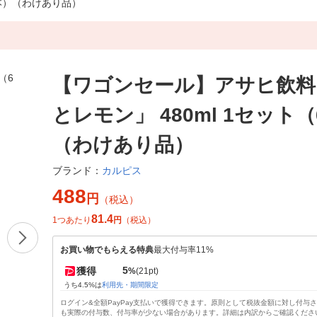
6本）（わけあり品）
【ワゴンセール】アサヒ飲料
とレモン」 480ml 1セット
（わけあり品）
カルピス
ブランド：
488
円
（税込）
81.4
1つあたり
円
（税込）
お買い物でもらえる特典
最大付与率11%
5
獲得
%
(21pt)
うち4.5%は
利用先・期間限定
ログイン&全額PayPay支払いで獲得できます。原則として税抜金額に対し付与
も実際の付与数、付与率が少ない場合があります。詳細は内訳からご確認くださ