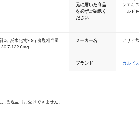
元に届いた商品
ンエキ
を必ずご確認く
ールド
ださい
質0g 炭水化物9.9g 食塩相当量
メーカー名
アサヒ
6.7-132.6mg
ブランド
カルピ
による返品はお受けできません。