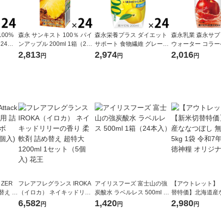
00%
森永 サンキスト 100％ パイ
森永栄養プラス ダイエット
森永乳業 森永サ
（24本
ンアップル 200ml 1箱（24
サポート 食物繊維 グレープ
ウォーター コラー
 紙パ
本入） 紙パック ジュース 果
フルーツ 200ml 1箱（24本
りんご水 330ml 
2,813
2,974
2,016
円
円
円
汁飲料
入） 紙パック 飲料 サプリメ
入）
ントドリンク 森永乳業
 ZER
フレアフレグランス IROKA
アイリスフーズ 富士山の強
【アウトレット】
替え メ
（イロカ） ネイキッドリリ
炭酸水 ラベルレス 500ml 1
替特価】北海道産
セット
ーの香り 柔軟剤 詰め替え 超
箱（24本入）
し 無洗米 5kg 1
6,582
1,420
2,980
円
円
円
王
特大 1200ml 1セット（5個
米 木徳神糧 オリ
入) 花王