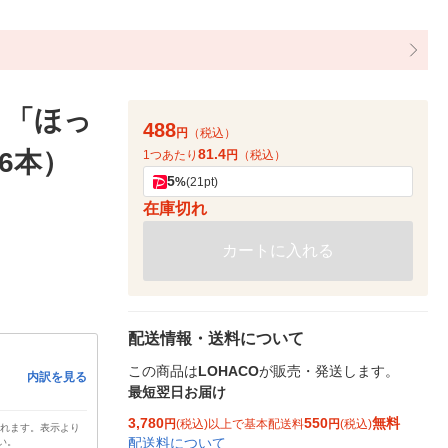
 「ほっ
488
円
（税込）
81.4
（6本）
1つあたり
円
（税込）
5
%
(21pt)
在庫切れ
カートに入れる
配送情報・送料について
この商品は
LOHACO
が販売・発送します。
内訳を見る
最短翌日お届け
3,780
550
無料
円
(税込)以上で基本配送料
円
(税込)
されます。表示より
配送料について
い。