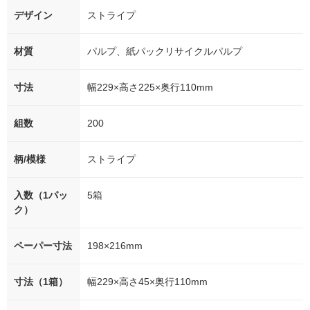
デザイン
ストライプ
材質
パルプ、紙パックリサイクルパルプ
寸法
幅229×高さ225×奥行110mm
組数
200
柄/模様
ストライプ
入数（1パッ
5箱
ク）
ペーパー寸法
198×216mm
寸法（1箱）
幅229×高さ45×奥行110mm