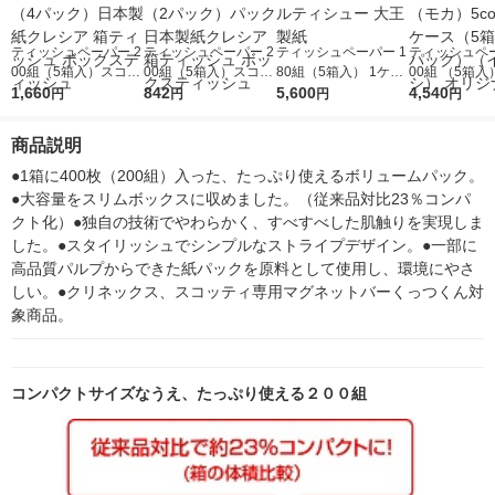
ティッシュペーパー 2
ティッシュペーパー 2
ティッシュペーパー 1
ティッシュペー
00組（5箱入）スコッ
00組（5箱入）スコッ
80組（5箱入） 1ケー
00組 （5箱入
ティティシュー 1セッ
1,660
ティティシュー 1セッ
842
ス（12パック） エリ
5,600
ジナルティッシ
4,540
円
円
円
円
ト（4パック）日本製
ト（2パック）パック
エールティシュー 大
CHA （モカ）5c
紙クレシア 箱ティッ
日本製紙クレシア 箱
王製紙
1ケース（5箱
商品説明
シュ ボックスティッ
ティッシュ ボックス
ック）（イチ
シュ
ティッシュ
オリジナル
●1箱に400枚（200組）入った、たっぷり使えるボリュームパック。
●大容量をスリムボックスに収めました。（従来品対比23％コンパ
クト化）●独自の技術でやわらかく、すべすべした肌触りを実現しま
した。●スタイリッシュでシンプルなストライプデザイン。●一部に
高品質パルプからできた紙パックを原料として使用し、環境にやさ
しい。●クリネックス、スコッティ専用マグネットバーくっつくん対
象商品。
コンパクトサイズなうえ、たっぷり使える２００組