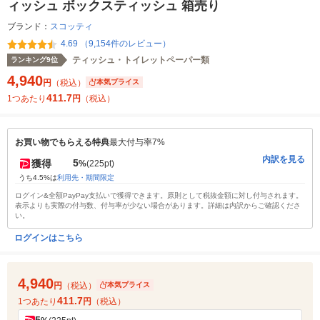
ィッシュ ボックスティッシュ 箱売り
ブランド：
スコッティ
4.69 （9,154件のレビュー）
ティッシュ・トイレットペーパー類
ランキング9位
4,940
円
（税込）
本気プライス
411.7
1つあたり
円
（税込）
お買い物でもらえる特典
最大付与率7%
内訳を見る
5
獲得
%
(225pt)
うち4.5%は
利用先・期間限定
ログイン&全額PayPay支払いで獲得できます。原則として税抜金額に対し付与されます。
表示よりも実際の付与数、付与率が少ない場合があります。詳細は内訳からご確認くださ
い。
ログインはこちら
4,940
円
（税込）
本気プライス
411.7
1つあたり
円
（税込）