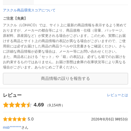
アスクル商品環境スコアについて
ご注意【免責】
アスクル（LOHACO）では、サイト上に最新の商品情報を表示するよう努めて
おりますが、メーカーの都合等により、商品規格・仕様（容量、パッケージ、
原材料、原産国など）が変更される場合がございます。このため、実際にお届
けする商品とサイト上の商品情報の表記が異なる場合がございますので、ご使
用前には必ずお届けした商品の商品ラベルや注意書きをご確認ください。さら
に詳細な商品情報が必要な場合は、メーカー等にお問い合わせください。
また、商品名における「セット」や「箱」の表記は、必ずしも箱でのお届けを
お約束するものではありません。お届け形態は倉庫の在庫状況等により異なる
場合がございます。あらかじめご了承ください。
商品情報の誤りを報告する
レビュー
レビューとは
4.69
（9,154件）
5.0
2026年8月6日 9時53分
msb********
さん