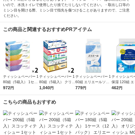
いので、水洗トイレで使用したり捨てたりしないでください。・取出し口等の
ミシン目を開ける際、ミシン目で指先を傷つけることがありますので、ご注意
ください。
この商品と関連するおすすめPRアイテム
ティッシュペーパー 1
ティッシュペーパー 1
ティッシュペーパー 1
ティッシュペ
80組（5箱入） 1セッ
80組（5箱入） クリネ
60組 エリエールソフ
保湿 120組 
ト（2パック） エリエ
972
ックス 北欧デザイン
1,040
トパックティシュー 1
779
ル +Water 
462
円
円
円
円
ールティシュー 大王
1セット（2パック）
パック（8個入） 大王
クティッシュー
製紙
日本製紙クレシア
製紙
ク（5個入）
こちらの商品もおすすめ