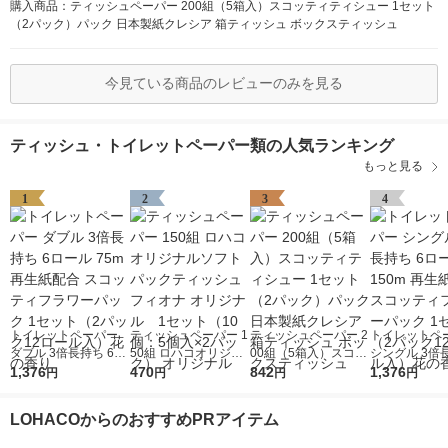
購入商品：ティッシュペーパー 200組（5箱入）スコッティティシュー 1セット
（2パック）パック 日本製紙クレシア 箱ティッシュ ボックスティッシュ
今見ている商品のレビューのみを見る
ティッシュ・トイレットペーパー類の人気ランキング
もっと見る
1
2
3
4
トイレットペーパー
ティッシュペーパー 1
ティッシュペーパー 2
トイレットペ
ダブル 3倍長持ち 6ロ
50組 ロハコオリジナ
00組（5箱入）スコッ
シングル 3倍長
ール 75m 再生紙配合
1,376
ルソフトパックティッ
470
ティティシュー 1セッ
842
ロール 150m
1,376
円
円
円
円
スコッティフラワーパ
シュ フィオナ オリジ
ト（2パック）パック
配合 スコッテ
ック 1セット（2パッ
ナル 1セット（10
日本製紙クレシア 箱
ワーパック 1
LOHACOからのおすすめPRアイテム
ク12ロール入）花の
個：5個入×2パック）
ティッシュ ボックス
（2パック12
香り
オリジナル
ティッシュ
入）花の香り