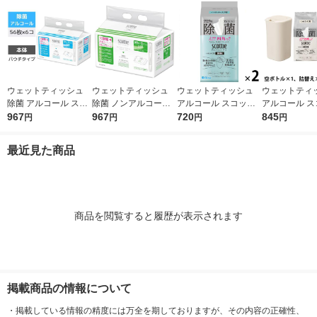
ウェットティッシュ
ウェットティッシュ
ウェットティッシュ
ウェットティ
除菌 アルコール スコ
除菌 ノンアルコール
アルコール スコッテ
アルコール ス
ッティ ウェットティ
967
スコッティ ウェット
967
ィ パーフェクトフィ
720
ィ パーフェク
845
円
円
円
円
シュー 1パック（56枚
ティシュー 1パック
ット 99.9%除菌 詰め
ット 本体＋詰
入×6）日本製紙クレ
（58枚入×6）日本製
替え 100枚入 1セット
セット（本体
最近見た商品
シア
紙クレシア
（1個×2）日本製紙ク
1個＋詰替え1
レシア
2個） 日本製
ア 限定
商品を閲覧すると履歴が表示されます
掲載商品の情報について
・
掲載している情報の精度には万全を期しておりますが、その内容の正確性、