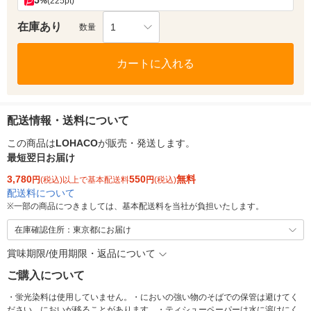
5
%
(225pt)
在庫あり
1
数量
カートに入れる
配送情報・送料について
この商品は
LOHACO
が販売・発送します。
最短翌日お届け
3,780
550
無料
円
(税込)以上で基本配送料
円
(税込)
配送料について
※
一部の商品につきましては、基本配送料を当社が負担いたします。
在庫確認住所：東京都にお届け
賞味期限/使用期限・返品について
ご購入について
・蛍光染料は使用していません。・においの強い物のそばでの保管は避けてく
ださい。においが移ることがあります。・ティシューペーパーは水に溶けにく