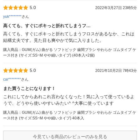
5.0
2022年3月27日 23時5分
yuk********
さん
高くても、すぐにポキっと折れてしまうフ…
高くても、すぐにポキっと折れてしまうフロスがあるなか、これは
結構丈夫です。見た目も爽やかで気に入りました。
購入商品：GUM(ガム) 曲がる ソフトピック 歯間ブラシ やわらか ゴムタイプ ケ
ース付き (サイズ:SS~M やや細いタイプ) (40本入×2個)
5.0
2021年10月2日 7時43分
car********
さん
また買うことになります！
これにしてからあれこれ言わなくなった！気に入って使っているよ
うで、どうやら使いやすいみたい^ ^大事に使っています
購入商品：GUM(ガム) 曲がる ソフトピック 歯間ブラシ やわらか ゴムタイプ ケ
ース付き (サイズ:SS~M やや細いタイプ) 40本入
今見ている商品のレビューのみを見る