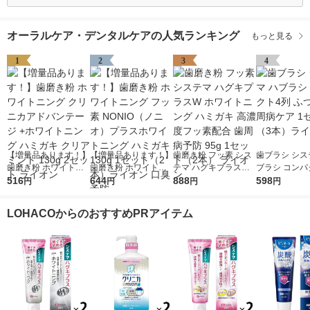
オーラルケア・デンタルケアの人気ランキング
もっと見る
1
2
3
4
【増量品あります！】
【増量品あります！】
歯磨き粉 フッ素 シス
歯ブラシ シス
歯磨き粉 ホワイトニ
歯磨き粉 ホワイトニ
テマ ハグキプラスW
ブラシ コンパ
ング クリニカアドバ
516
ング フッ素 NONIO
644
ホワイトニング ハミ
888
ふつう 歯周病
598
円
円
円
円
ンテージ +ホワイトニ
（ノニオ）プラスホワ
ガキ 高濃度フッ素配
セット（3本
ング ハミガキ クリア
イトニング ハミガキ
合 歯周病予防 95g 1
ン
LOHACOからのおすすめPRアイテム
ミント 130g 2セット
130g 1セット（2本）
セット（2本） ライオ
ライオン
ライオン 口臭予防
ン