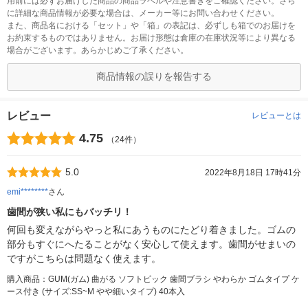
用前には必ずお届けした商品の商品ラベルや注意書きをご確認ください。さら
に詳細な商品情報が必要な場合は、メーカー等にお問い合わせください。
また、商品名における「セット」や「箱」の表記は、必ずしも箱でのお届けを
お約束するものではありません。お届け形態は倉庫の在庫状況等により異なる
場合がございます。あらかじめご了承ください。
商品情報の誤りを報告する
レビュー
レビューとは
4.75
（24件）
5.0
2022年8月18日 17時41分
emi********
さん
歯間が狭い私にもバッチリ！
何回も変えながらやっと私にあうものにたどり着きました。ゴムの
部分もすぐにへたることがなく安心して使えます。歯間がせまいの
ですがこちらは問題なく使えます。
購入商品：GUM(ガム) 曲がる ソフトピック 歯間ブラシ やわらか ゴムタイプ ケ
ース付き (サイズ:SS~M やや細いタイプ) 40本入