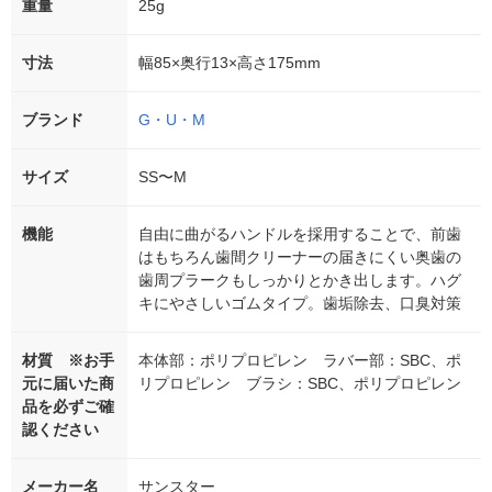
重量
25g
寸法
幅85×奥行13×高さ175mm
ブランド
G・U・M
サイズ
SS〜M
機能
自由に曲がるハンドルを採用することで、前歯
はもちろん歯間クリーナーの届きにくい奥歯の
歯周プラークもしっかりとかき出します。ハグ
キにやさしいゴムタイプ。歯垢除去、口臭対策
材質 ※お手
本体部：ポリプロピレン ラバー部：SBC、ポ
元に届いた商
リプロピレン ブラシ：SBC、ポリプロピレン
品を必ずご確
認ください
メーカー名
サンスター