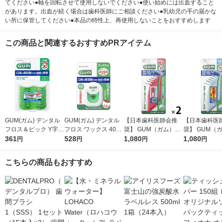
てください●軸を回転させて使用しないでください●使い始めには出血すること
があります。出血が続く場合は歯科医師にご相談ください●乳幼児の手の届かな
い所に保管してください●本品の特性上、再使用しないことをおすすめします
この商品と関連するおすすめPRアイテム
GUM(ガム) デンタル
GUM(ガム) デンタル
【日本歯科医師会推
【日本歯科医
フロス＆ピック Y字型
フロス ワックス 40m
奨】 GUM（ガム）歯
奨】 GUM（
糸付きようじ 歯間ケ
361
サンスター GUM 歯垢
528
間ブラシ L字型 抗菌
1,080
間ブラシ L字
1,080
円
円
円
円
ア 歯垢除去 虫歯予防
除去 歯間ケア 虫歯予
サイズ SSSS（0）シ
サイズ SS（
30本
防
リーズ最細タイプ 1セ
タイプ 1セッ
こちらの商品もおすすめ
ット（10本入×2個）
入×2個） サ
サンスター