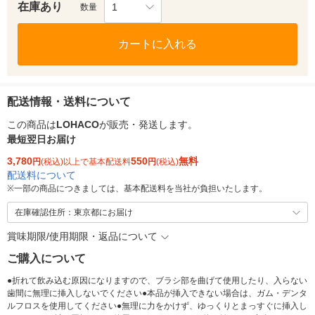
在庫あり
1
数量
カートに入れる
配送情報・送料について
この商品は
LOHACO
が販売・発送します。
最短翌日お届け
3,780
550
無料
円
(税込)以上で基本配送料
円
(税込)
配送料について
※
一部の商品につきましては、基本配送料を当社が負担いたします。
在庫確認住所：東京都にお届け
賞味期限/使用期限・返品について
ご購入について
●折れて飲み込む原因になりますので、ブラシ部を曲げて使用したり、入らない
歯間に無理に挿入しないでください●本品が挿入できない場合は、ガム・デンタ
ルフロスを使用してください●無理に力をかけず、ゆっくりとまっすぐに挿入し