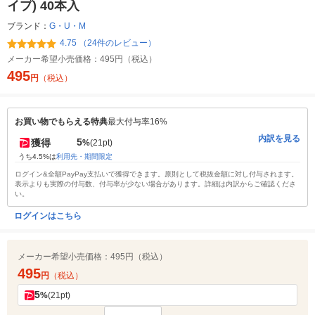
イプ) 40本入
ブランド：
G・U・M
4.75 （24件のレビュー）
メーカー希望小売価格：
495円（税込）
495
円
（税込）
お買い物でもらえる特典
最大付与率16%
内訳を見る
5
獲得
%
(21pt)
うち4.5%は
利用先・期間限定
ログイン&全額PayPay支払いで獲得できます。原則として税抜金額に対し付与されます。
表示よりも実際の付与数、付与率が少ない場合があります。詳細は内訳からご確認くださ
い。
ログインはこちら
メーカー希望小売価格：
495円（税込）
495
円
（税込）
5
%
(21pt)