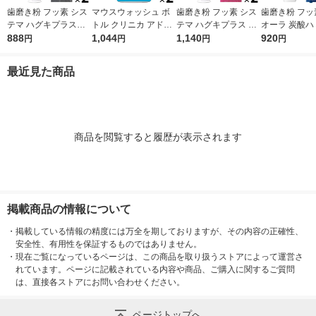
歯磨き粉 フッ素 シス
マウスウォッシュ ボ
歯磨き粉 フッ素 シス
歯磨き粉 フッ
テマ ハグキプラスW
トル クリニカ アドバ
テマ ハグキプラス ハ
オーラ 炭酸ハ
ホワイトニング ハミ
888
ンテージ デンタルリ
1,044
ミガキ 組織修復成分
1,140
95g クリス
920
円
円
円
円
ガキ 高濃度フッ素配
ンス 低刺激タイプ ノ
ダブル配合 歯周病予
花王 炭酸洗浄
合 歯周病予防 95g 1
ンアルコール 900mL
防 90g 1セット（2
予防 1本
最近見た商品
セット（2本） ライオ
1セット（2本） ライ
本） ライオン
ン
オン
商品を閲覧すると履歴が表示されます
掲載商品の情報について
・
掲載している情報の精度には万全を期しておりますが、その内容の正確性、
安全性、有用性を保証するものではありません。
・
現在ご覧になっているページは、この商品を取り扱うストアによって運営さ
れています。ページに記載されている内容や商品、ご購入に関するご質問
は、直接各ストアにお問い合わせください。
ページトップへ