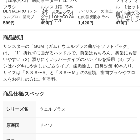
DENTALPRO（デン
【水・ミネラルウォー
アイリスフーズ 富士
ティッシュペー
タルプロ） 歯間ブラ
ター】LOHACO Wate
山の強炭酸水 ラベル
50組 ロハコ
シ 1（SSS） 1セット
599
r（ロハコウォータ
490
レス 500ml 1箱（24
1,420
ルソフトパッ
470
円
円
円
円
（15本入×2） 歯間ブ
ー）2L ラベルレス 1
本入）
シュ フィオナ
ラシ
箱（5本入）（イチオ
ナル 1セット
商品説明
シ） オリジナル
個：5個入×2
オリジナル
サンスターの「GUM（ガム）ウェルプラス曲がるソフトピック」
は、（1）折れずに曲がるハンドルで、前歯はもちろん、奥歯にも使
いやすい（2）滑りにくいラバータイプのハンドルを採用（3）ブラ
シはハグキにやさしいゴムタイプ。歯垢除去、口臭対策 40本入り、
サイズは「ＳＳＳ〜S」と「ＳＳ〜Ｍ」の2種類。歯間ブラシやフロ
スをお探しの方に。無香料。
商品仕様/スペック
シリーズ名
ウェルプラス
原産国
ドイツ