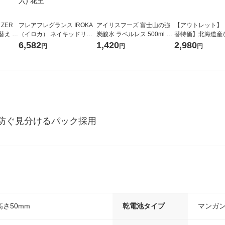
 ZER
フレアフレグランス IROKA
アイリスフーズ 富士山の強
【アウトレット】
替え メ
（イロカ） ネイキッドリリ
炭酸水 ラベルレス 500ml 1
替特価】北海道産
セット
ーの香り 柔軟剤 詰め替え 超
箱（24本入）
し 無洗米 5kg 1
6,582
1,420
2,980
円
円
円
王
特大 1200ml 1セット（5個
米 木徳神糧 オリ
入) 花王
防ぐ見分けるパック採用
高さ50mm
乾電池タイプ
マンガ