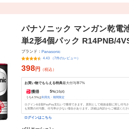
パナソニック マンガン乾電
単2形4個パック R14PNB/4V
ブランド：
Panasonic
4.43 （7件のレビュー）
398
円
（税込）
お買い物でもらえる特典
最大付与率7%
5
獲得
%
(16pt)
うち4.5%は
利用先・期間限定
ログイン&全額PayPay支払いで獲得できます。原則として税抜金額に対し付与
も実際の付与数、付与率が少ない場合があります。詳細は内訳からご確認くださ
ログインはこちら