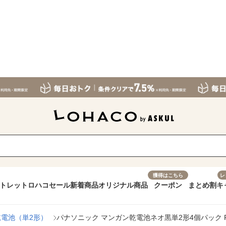
獲得はこちら
レ
トレット
ロハコセール
新着商品
オリジナル商品
クーポン
まとめ割
キ
乾電池（単2形）
パナソニック マンガン乾電池ネオ黒単2形4個パック R1