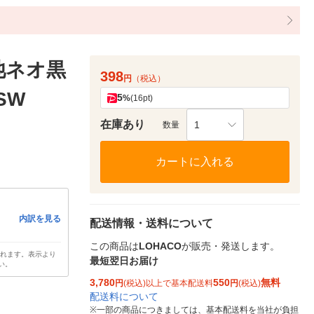
池ネオ黒
398
円
（税込）
SW
5
%
(16pt)
在庫あり
1
数量
カートに入れる
内訳を見る
配送情報・送料について
この商品は
LOHACO
が販売・発送します。
されます。表示より
最短翌日お届け
い。
3,780
550
無料
円
(税込)以上で基本配送料
円
(税込)
配送料について
※
一部の商品につきましては、基本配送料を当社が負担