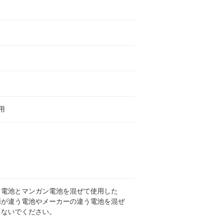
用
リ電池とマンガン電池を混ぜて使用した
柄が違う電池やメーカーの違う電池を混ぜ
しないでください。