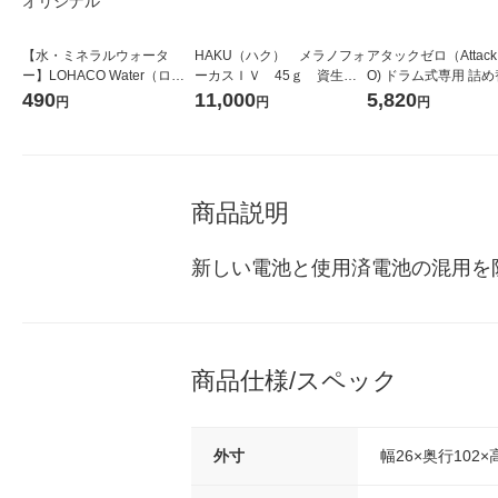
【水・ミネラルウォータ
HAKU（ハク） メラノフォ
アタックゼロ（Attack
ー】LOHACO Water（ロハ
ーカスＩＶ 45ｇ 資生
O) ドラム式専用 詰め
コウォーター）2L ラベルレ
堂 おまけ付き
ガジャンボ 2300g 1
490
11,000
5,820
円
円
円
ス 1箱（5本入）（イチオ
（2個入) 洗濯洗剤 花
シ） オリジナル
商品説明
新しい電池と使用済電池の混用を
商品仕様/スペック
外寸
幅26×奥行102×