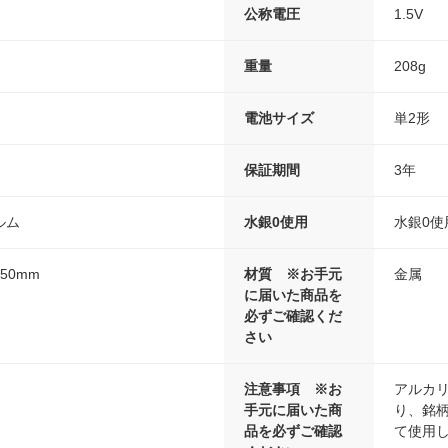
公称電圧
1.5V
重量
208g
電池サイズ
単2形
保証期間
3年
ルム
水銀0使用
水銀0使
50mm
材質 ※お手元
金属
に届いた商品を
必ずご確認くだ
さい
注意事項 ※お
アルカ
手元に届いた商
り、銘
品を必ずご確認
て使用