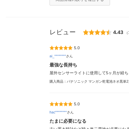
レビュー
4.43
（
5.0
ai_********
さん
最強な長持ち
屋外センサーライトに使用して5ヶ月が経
購入商品：パナソニック マンガン乾電池ネオ黒単2形4個
5.0
hac********
さん
たまに必要になる