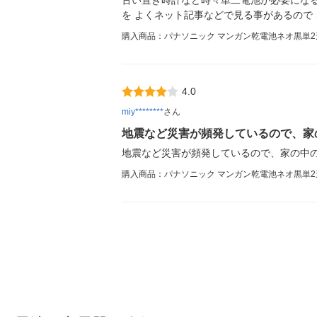
古い置き時計など時々単二電池が必要にな
を よくネット記事などで見る事があるので
購入商品：パナソニック マンガン乾電池ネオ黒単2形4個
4.0
miy********
さん
地震など災害が頻発しているので、家
地震など災害が頻発しているので、家の中
購入商品：パナソニック マンガン乾電池ネオ黒単2形4個