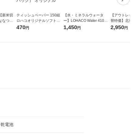
【新米切
ティッシュペーパー 150組
【水・ミネラルウォータ
【アウトレット
ななつぼ
ロハコオリジナルソフトパ
ー】LOHACO Water 410ml
替特価】北海道
袋 令和7年産
ックティッシュ フィオナ オ
1箱（20本入）ラベルレス
し 精白米 5kg
470
1,450
2,950
円
円
円
ジナル
リジナル 1セット（10個：
（イチオシ） オリジナル
米 木徳神糧 オ
5個入×2パック） オリジナ
ル
ン乾電池