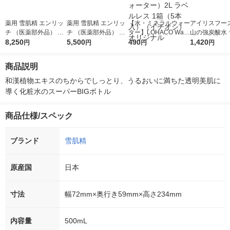
薬用 雪肌精 エンリッ
薬用 雪肌精 エンリッ
【水・ミネラルウォー
アイリスフーズ
チ （医薬部外品） 36
チ （医薬部外品） 20
ター】LOHACO Wate
山の強炭酸水 
0mL コーセー
8,250
0mL コーセー
5,500
r（ロハコウォータ
490
レス 500ml 1
1,420
円
円
円
円
ー）2L ラベルレス 1
本入）
箱（5本入）（イチオ
商品説明
シ） オリジナル
和漢植物エキスのちからでしっとり、うるおいに満ちた透明美肌に
導く化粧水のスーパーBIGボトル
商品仕様/スペック
ブランド
雪肌精
原産国
日本
寸法
幅72mm×奥行き59mm×高さ234mm
内容量
500mL