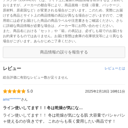
アスクル（LOHACO）では、サイト上に最新の商品情報を表示するよう努めて
おりますが、メーカーの都合等により、商品規格・仕様（容量、パッケージ、
原材料、原産国など）が変更される場合がございます。このため、実際にお届
けする商品とサイト上の商品情報の表記が異なる場合がございますので、ご使
用前には必ずお届けした商品の商品ラベルや注意書きをご確認ください。さら
に詳細な商品情報が必要な場合は、メーカー等にお問い合わせください。
また、商品名における「セット」や「箱」の表記は、必ずしも箱でのお届けを
お約束するものではありません。お届け形態は倉庫の在庫状況等により異なる
場合がございます。あらかじめご了承ください。
商品情報の誤りを報告する
レビュー
レビューとは
総合評価に有効なレビュー数が足りません
5.0
2025年2月18日 16時11分
ams********
さん
ライン使いしてます！！冬は乾燥が気にな…
ライン使いしてます！！ 冬は乾燥が気になる肌 大容量でバシャバシ
ャ使えるのが良きです。 これからも長く愛用したい商品です！