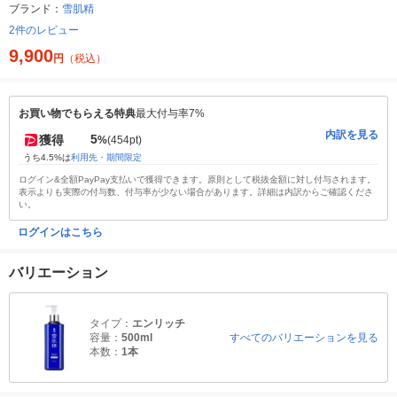
ブランド：
雪肌精
2件のレビュー
9,900
円
（税込）
お買い物でもらえる特典
最大付与率7%
内訳を見る
5
獲得
%
(454pt)
うち4.5%は
利用先・期間限定
ログイン&全額PayPay支払いで獲得できます。原則として税抜金額に対し付与されます。
表示よりも実際の付与数、付与率が少ない場合があります。詳細は内訳からご確認くださ
い。
ログインはこちら
バリエーション
タイプ：
エンリッチ
容量：
500ml
すべてのバリエーションを見る
本数：
1本