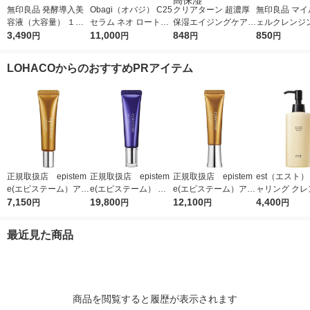
無印良品 発酵導入美
Obagi（オバジ） C25
クリアターン 超濃厚
無印良品 マイ
容液（大容量） １０
セラム ネオ ロート製
保湿エイジングケアマ
ェルクレンジ
０ｍＬ 良品計画
3,490
薬
11,000
スクEX 40枚入 大容量
848
容量） ２２０
850
円
円
円
円
フェイスマスク 乾燥
計画
高保湿
LOHACOからのおすすめPRアイテム
正規取扱店 epistem
正規取扱店 epistem
正規取扱店 epistem
est（エスト）
e(エピステーム）アイ
e(エピステーム） ス
e(エピステーム）アイ
ャリング クレ
パーフェクトショット
7,150
テムサイエンスアイ 1
19,800
パーフェクトショット
12,100
グセラム 180m
4,400
円
円
円
円
b 9g アイクリーム
8g アイクリーム
b 18g アイクリーム
最近見た商品
商品を閲覧すると履歴が表示されます