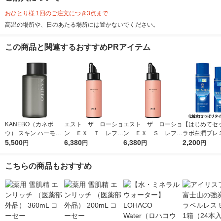
おひとり様 1回のご注文につき3点まで
高温の場所や、日のあたる場所には置かないでください。
この商品と関連するおすすめPRアイテム
KANEBO（カネボ
エスト ザ ローショ
エスト ザ ローショ
【はじめてセ
ウ） スキン ハーモナ
ン ＥＸ Ｔ レフィ
ン ＥＸ Ｓ レフィ
ラボ白潤プレ
イザー 180ml
5,500
ル もっちりハリ弾力
6,380
ル うるおって明るく
6,380
用浸透美白化
2,200
円
円
円
円
のある肌になりたい方
透明感のある肌になり
液
130ml
たい方 130ml
こちらの商品もおすすめ