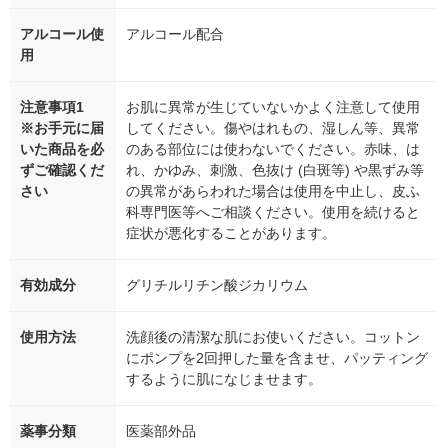
アルコール使
アルコール配合
用
注意事項1
お肌に異常が生じていないかよく注意して使用
※お手元に届
してください。傷やはれもの、湿しん等、異常
いた商品を必
のある部位には使わないでください。赤味、は
ずご確認くだ
れ、かゆみ、刺激、色抜け (白斑等) や黒ずみ等
さい
の異常があらわれた場合は使用を中止し、皮ふ
科専門医等へご相談ください。使用を続けると
症状が悪化することがあります。
有効成分
グリチルリチン酸ジカリウム
使用方法
洗顔後の清潔な肌にお使いください。コットン
にポンプを2回押した量を含ませ、パッティング
するように肌になじませます。
薬事分類
医薬部外品