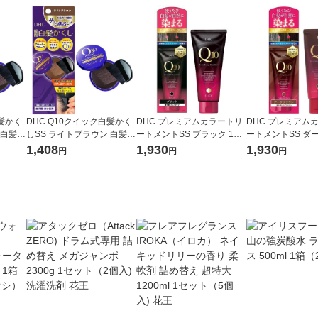
白髪かく
DHC Q10クイック白髪かく
DHC プレミアムカラートリ
DHC プレミアム
 白髪染
しSS ライトブラウン 白髪染
ートメントSS ブラック 150
ートメントSS ダ
カラ
め・白髪ケア・ヘアカラ
g 白髪染め・白髪ケア・ヘア
ン 150g 白髪染
1,408
1,930
1,930
円
円
円
ア
ー・リタッチ ヘアケア
カラー・カラーリング ヘア
ア・ヘアカラー・
ケア
ング ヘアケア