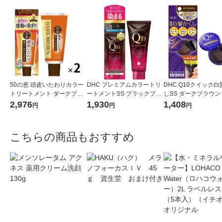
50の恵 頭皮いたわりカラー
DHC プレミアムカラートリ
DHC Q10クイック
トリートメント ダークブラ
ートメントSS ブラックブラ
しSS ダークブラウン
ウン 150g 1セット（2個）
ウン 150g 白髪染め・白髪ケ
め・白髪ケア・ヘア
2,976
1,930
1,408
円
円
円
ロート製薬
ア・ヘアカラー・カラーリ
ー・リタッチ ヘアケ
ング ヘアケア
こちらの商品もおすすめ