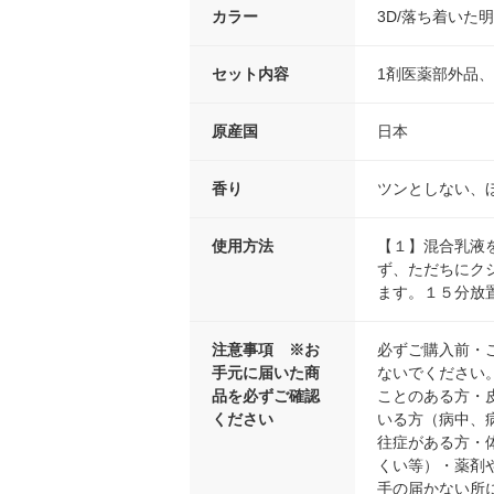
カラー
3D/落ち着いた
セット内容
1剤医薬部外品、
原産国
日本
香り
ツンとしない、
使用方法
【１】混合乳液
ず、ただちにク
ます。１５分放
注意事項 ※お
必ずご購入前・
手元に届いた商
ないでください
品を必ずご確認
ことのある方・
ください
いる方（病中、
往症がある方・
くい等）・薬剤
手の届かない所