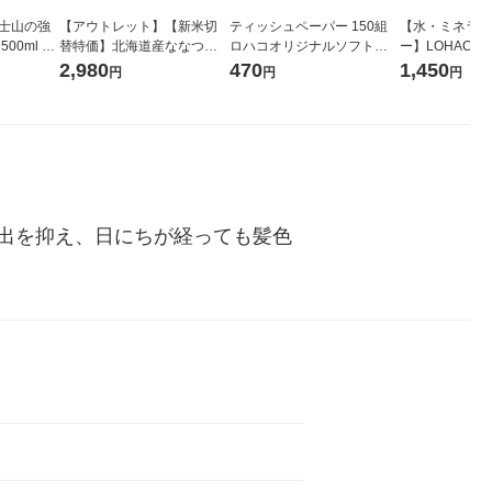
富士山の強
【アウトレット】【新米切
ティッシュペーパー 150組
【水・ミネラル
00ml 1
替特価】北海道産ななつぼ
ロハコオリジナルソフトパ
ー】LOHACO Wa
し 無洗米 5kg 1袋 令和7年産
ックティッシュ フィオナ オ
1箱（20本入
2,980
470
1,450
円
円
円
米 木徳神糧 オリジナル
リジナル 1セット（10個：
（イチオシ） 
5個入×2パック） オリジナ
ル
出を抑え、日にちが経っても髪色