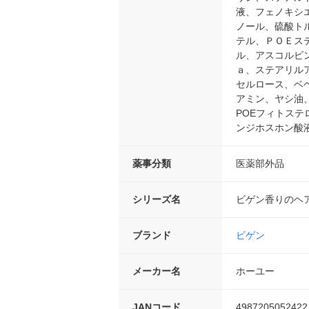
液、フェノキシ
ノール、硫酸ト
テル、ＰＯＥス
ル、アスコルビ
ａ、ステアリル
セルロース、ベ
アミン、ヤシ油
POEフィトス
ンジホスホン酸
薬事分類
医薬部外品
シリーズ名
ビゲン香りのヘ
ブランド
ビゲン
メーカー名
ホーユー
JANコード
4987205052422