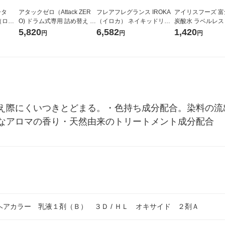
ータ
アタックゼロ（Attack ZER
フレアフレグランス IROKA
アイリスフーズ 
r（ロハ
O) ドラム式専用 詰め替え メ
（イロカ） ネイキッドリリ
炭酸水 ラベルレス 5
ベルレ
ガジャンボ 2300g 1セット
ーの香り 柔軟剤 詰め替え 超
箱（24本入）
5,820
6,582
1,420
円
円
円
チオ
（2個入) 洗濯洗剤 花王
特大 1200ml 1セット（5個
入) 花王
え際にくいつきとどまる。・色持ち成分配合。染料の流
なアロマの香り・天然由来のトリートメント成分配合
アカラー 乳液１剤（Ｂ） ３Ｄ / ＨＬ オキサイド ２剤Ａ