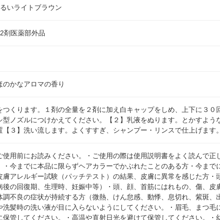
明るいライトブラウン
2剤医薬部外品
ほのかなアロマの香り
をつくります。１剤の全量を２剤に加え白キャップをしめ、上下に３０
シ型ノズルにつけかえてください。【２】乳液をぬります。とかすよう
置【３】洗い流します。よくすすぎ、シャンプー・リンスで仕上げます
ご使用前にお読みください。・ご使用の際は使用説明書をよく読んで正
。・今までに本品に限らずヘアカラーでかぶれたことのある方・今まで
皮膚アレルギー試験（パッチテスト）の結果、皮膚に異常を感じた方・
病後の回復期、生理時、妊娠中等）・頭、顔、首筋にはれもの、傷、皮
体調不良の症状が持続する方（微熱、けん怠感、動悸、息切れ、紫斑、
や洗髪時の洗い液が目に入らないようにしてください。・眉毛、まつ毛
に保管してください。・高温や直射日光を避けて保管してください。・