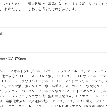
ないでください。・混合乳液は、容器に入ったままで放置しないでくだ
あふれ出たりして、まわりを汚すおそれがあります。
mL
9mm×高さ170mm
：５-アミノオルトクレゾール、パラアミノフェノール、メタアミノフェノ
の他の成分：ＨＥＤＴＡ・３Ｎａ液、ＰＥＧ-８、ＰＯＥオレイルエーテ
、ＰＯＥ（２）ラウリルエーテル、ＰＯＥ（２１）ラウリルエーテル、
ール、オリブ油、強アンモニア水、高重合ジメチコン-１、水酸化Ｎａ、
油、テアニン、パラベン、ヒアルロン酸Ｎａ-２、ヒドロキシエチルセル
ルジメチレンピロリジニウム液、無水亜硫酸Ｎａ、モノエタノールアミ
成分：過酸化水素水 その他の成分：ＤＰＧ、ＰＧ、ＰＯＥ還元ラノリン
トリモニウムクロリド、セタノール、ヒドロキシエタンジホスホン酸４