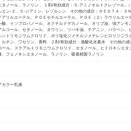
エタノール、ラノリン 、１剤/有効成分：５-アミノオルトクレゾール、
ルエン-２，５-ジアミン、レゾルシン その他の成分：ＨＥＤＴＡ・３
テアリルエーテル、ＰＯＥセチルエーテル、ＰＯＥ（２）ラウリルエー
ン酸、イソプロパノール、オクチルドデカノール、オリブ油、強アンモニ
アルコール、セタノール、タウリン、ツバキ油、テアニン、パラベン、ヒ
ヘントリモニウムクロリド、ポリ塩化ジメチルジメチレンピロリジニウ
、ルチン、ワセリン、香料 ２剤/有効成分：過酸化水素水 その他の成分
テロール、ステアルトリモニウムクロリド、セタノール、ヒドロキシエタン
液、フェノキシエタノール、ラノリン、吸着精製ラノリン
アカラー乳液