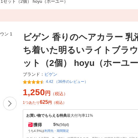
1セット（2個） hoyu（ホーユー）
ビゲン 香りのヘアカラー 乳液
ち着いた明るいライトブラウ
ット（2個） hoyu（ホーユ
ビゲン
ブランド：
4.42 （36件のレビュー）
1,250
円
（税込）
625
1つあたり
円
（税込）
お買い物でもらえる特典
最大付与率11%
5
獲得
%
(56pt)
うち4.5%は
利用先・期間限定