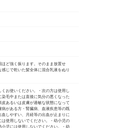
回ほど強く振ります。そのまま放置せ
な感じで乾いた髪全体に混合乳液をぬり
。
しくお使いください。・次の方は使用し
に染毛中または直後に気分の悪くなった
頭皮あるいは皮膚が過敏な状態になって
膚病がある方・腎臓病、血液疾患等の既
出血しやすい、月経等の出血が止まりに
には使用しないでください。・幼小児の
幼小児には使用しないでください。・幼