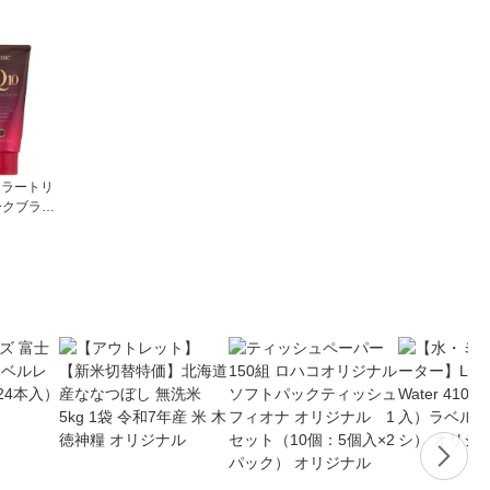
カラートリ
ークブラウ
め・白髪ケ
カラーリ