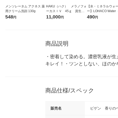
メンソレータム アクネス 薬
HAKU（ハク） メラノフォ
【水・ミネラルウォ
用クリーム洗顔 130g
ーカスＩＶ 45ｇ 資生
ー】LOHACO Wate
堂 おまけ付き
コウォーター）2L ラ
548
11,000
490
円
円
円
ス 1箱（5本入）（イ
シ） オリジナル
商品説明
・密着して染める。濃密乳液が生
キレイ！・ツンとしない、ほのか
商品仕様/スペック
販売名
ビゲン 香りのヘ