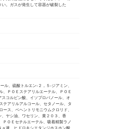
さい。ガスが発生して容器が破裂した
ール、硫酸トルエン-２，５-ジアミン、
ル、ＰＯＥステアリルエーテル、ＰＯＥ
アスコルビン酸、イソプロパノール、オ
ステアリルアルコール、セタノール、タ
ロース、ベヘントリモニウムクロリド、
ン、ヤシ油、ワセリン、黄２０３、香
、ＰＯＥセチルエーテル、吸着精製ラノ
Ｎａ液、ヒドロキシエタンジホスホン酸