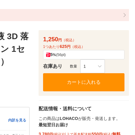
 3D 落
1,250
円
（税込）
625
ン 1セ
1つあたり
円
（税込）
5
%
(56pt)
ー）
在庫あり
1
数量
カートに入れる
配送情報・送料について
この商品は
LOHACO
が販売・発送します。
内訳を見る
最短翌日お届け
3,780
550
無料
円
(税込)以上で基本配送料
円
(税込)