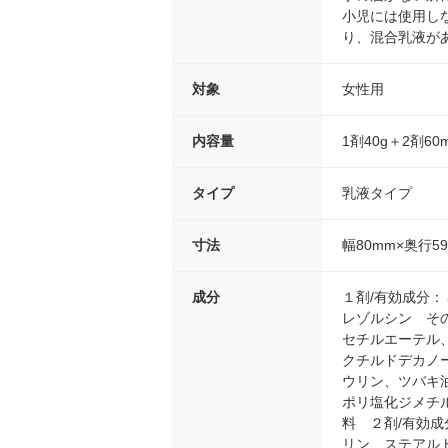
小児には使用し
り、混合乳液が
対象
女性用
内容量
1剤40g＋2剤60
タイプ
乳液タイプ
寸法
幅80mm×奥行5
成分
１剤/有効成分
レゾルシン そ
セチルエーテル
クチルドデカノ
ウリン、ツバキ
ポリ塩化ジメチ
料 ２剤/有効
リン、ステアル