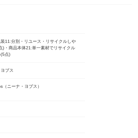
装11:分別・リユース・リサイクルしや
0点)・商品本体21:単一素材でリサイクル
(5点)
・ヨブス
Jobs（ニーナ・ヨブス）