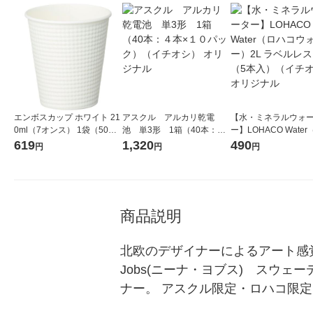
エンボスカップ ホワイト 21
アスクル アルカリ乾電
【水・ミネラルウォ
0ml（7オンス） 1袋（50個
池 単3形 1箱（40本：４
ー】LOHACO Wate
入）サンナップ 紙コップ
本×１０パック）（イチオ
コウォーター）2L ラ
619
1,320
490
円
円
円
シ） オリジナル
ス 1箱（5本入）（イ
シ） オリジナル
商品説明
北欧のデザイナーによるアート感覚
Jobs(ニーナ・ヨブス)　スウ
ナー。 アスクル限定・ロハコ限定