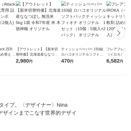
ck ZER
【アウトレット】【新米切
ティッシュペーパー 150組
フレアフレグラン
詰め替え メ
替特価】北海道産ななつぼ
ロハコオリジナルソフトパ
（イロカ） ネ
 1セット
し 無洗米 5kg 1袋 令和7年産
ックティッシュ フィオナ オ
ーの香り 柔軟剤
2,980
470
6,582
円
円
円
 花王
米 木徳神糧 オリジナル
リジナル 1セット（10個：
特大 1200ml
5個入×2パック） オリジナ
入) 花王
ル
プ。〈デザイナー〉Nina 
ルデザインまでこなす世界的デザイ