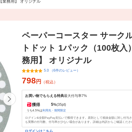
【業務用】 オリジナル
ペーパーコースター サーク
トドット 1パック（100枚入
務用】 オリジナル
5.0 （6件のレビュー）
798
円
（税込）
お買い物でもらえる特典
最大付与率7%
5
獲得
%
(35pt)
うち4.5%は
利用先・期間限定
ログイン&全額PayPay支払いで獲得できます。原則として税抜金額に対し付与
も実際の付与数、付与率が少ない場合があります。詳細は内訳からご確認くださ
ログインはこちら