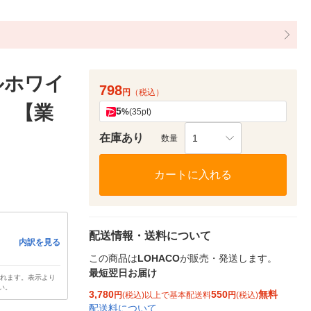
ルホワイ
798
円
（税込）
） 【業
5
%
(35pt)
在庫あり
1
数量
カートに入れる
配送情報・送料について
内訳を見る
この商品は
LOHACO
が販売・発送します。
最短翌日お届け
されます。表示より
い。
3,780
550
無料
円
(税込)以上で基本配送料
円
(税込)
配送料について