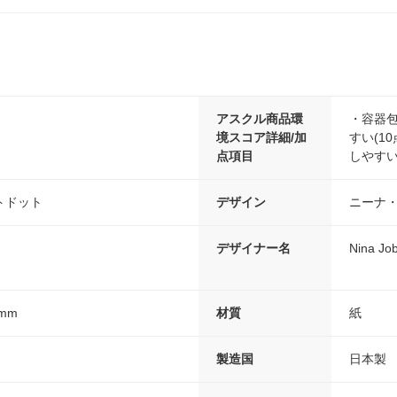
アスクル商品環
・容器包
境スコア詳細/加
すい(1
点項目
しやすい
トドット
デザイン
ニーナ
デザイナー名
Nina 
mm
材質
紙
製造国
日本製