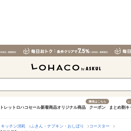
獲得はこちら
レ
トレット
ロハコセール
新着商品
オリジナル商品
クーポン
まとめ割
キ
・キッチン消耗
ふきん・ナプキン・おしぼり
コースター