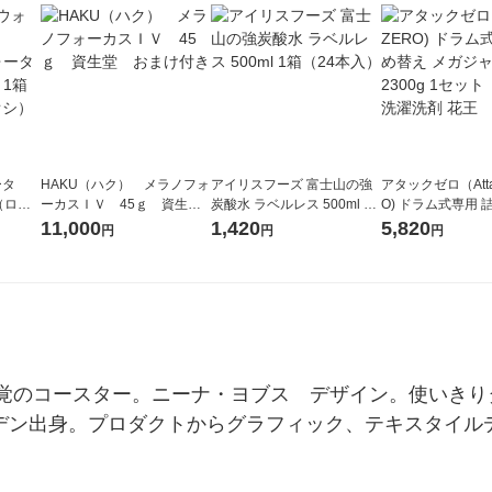
ータ
HAKU（ハク） メラノフォ
アイリスフーズ 富士山の強
アタックゼロ（Atta
r（ロハ
ーカスＩＶ 45ｇ 資生
炭酸水 ラベルレス 500ml 1
O) ドラム式専用 
ベルレ
堂 おまけ付き
箱（24本入）
ガジャンボ 2300g
11,000
1,420
5,820
円
円
円
チオ
（2個入) 洗濯洗剤
のコースター。ニーナ・ヨブス　デザイン。使いきりタイ
ェーデン出身。プロダクトからグラフィック、テキスタイ