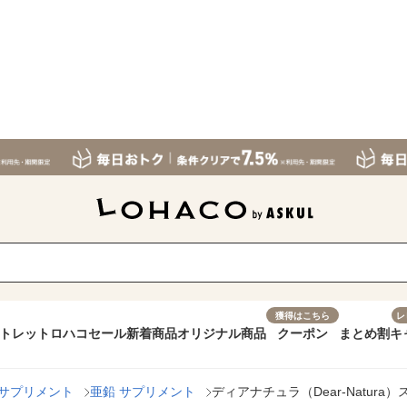
獲得はこちら
レ
トレット
ロハコセール
新着商品
オリジナル商品
クーポン
まとめ割
キ
 サプリメント
亜鉛 サプリメント
ディアナチュラ（Dear-Natur