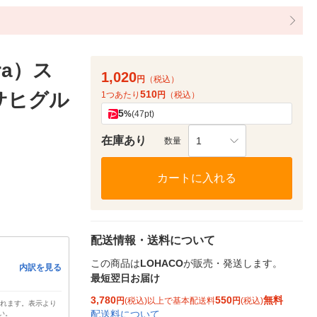
ra）ス
1,020
円
（税込）
510
アサヒグル
1つあたり
円
（税込）
5
%
(47pt)
在庫あり
1
数量
カートに入れる
配送情報・送料について
この商品は
LOHACO
が販売・発送します。
内訳を見る
最短翌日お届け
3,780
550
無料
円
(税込)以上で基本配送料
円
(税込)
されます。表示より
配送料について
い。