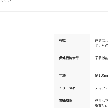
特徴
体質に
す。そ
保健機能食品
栄養機
寸法
幅110m
シリーズ名
ディア
賞味期限
枠外右
※商品の