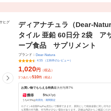
ディアナチュラ（Dear-Natu
タイル 亜鉛 60日分 2袋 
ープ食品 サプリメント
ブランド：
Dear-Natura
4.55 （136件のレビュー）
1,020
円
（税込）
510
1つあたり
円
（税込）
お買い物でもらえる特典
最大付与率7%
5
獲得
%
(47pt)
うち4.5%は
利用先・期間限定
ログイン&全額PayPay支払いで獲得できます。原則として税抜金額に対し付与
も実際の付与数、付与率が少ない場合があります。詳細は内訳からご確認くださ