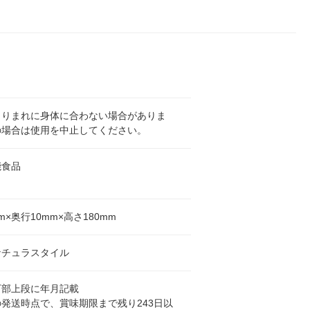
よりまれに身体に合わない場合がありま
の場合は使用を中止してください。
能食品
m×奥行10mm×高さ180mm
ナチュラスタイル
下部上段に年月記載
発送時点で、賞味期限まで残り243日以