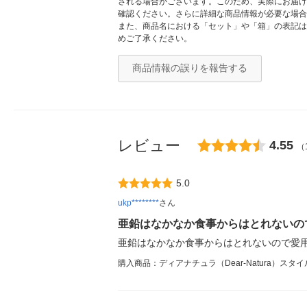
される場合がございます。このため、実際にお届け
確認ください。さらに詳細な商品情報が必要な場合
また、商品名における「セット」や「箱」の表記は
めご了承ください。
商品情報の誤りを報告する
レビュー
4.55
（
5.0
ukp********
さん
亜鉛はなかなか食事からはとれないの
亜鉛はなかなか食事からはとれないので愛
購入商品：ディアナチュラ（Dear-Natura）スタ