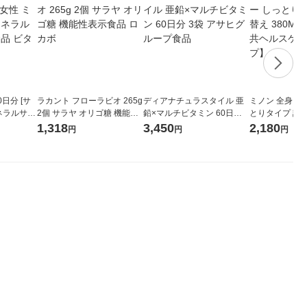
日分 [サ
ラカント フローラビオ 265g
ディアナチュラスタイル 亜
ミノン 全身シ
ミネラルサプ
2個 サラヤ オリゴ糖 機能性
鉛×マルチビタミン 60日分 3
とりタイプ 詰め
不足 健康食
表示食品 ロカボ
袋 アサヒグループ食品
2個 第一三共
1,318
3,450
2,180
円
円
円
体タイプ】