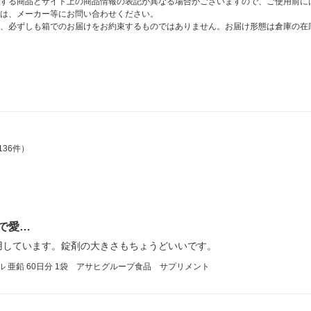
する商品とサイト上の商品情報の表記が異なる場合がございますので、ご使用前に
は、メーカー等にお問い合わせください。
、必ずしも箱でのお届けをお約束するものではありません。お届け形態は倉庫の在
136件）
で愛…
用しています。錠剤の大きさもちょうどいいです。
イル 亜鉛 60日分 1袋 アサヒグループ食品 サプリメント