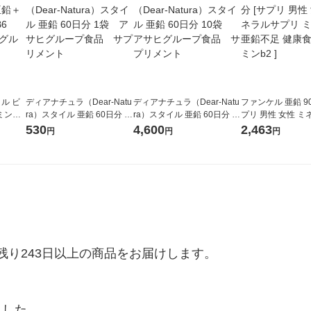
ル ビ
ディアナチュラ（Dear-Natu
ディアナチュラ（Dear-Natu
ファンケル 亜鉛 90
ミン
ra）スタイル 亜鉛 60日分 1
ra）スタイル 亜鉛 60日分 1
プリ 男性 女性 
5個 ア
袋 アサヒグループ食品
0袋 アサヒグループ食品
リ ミネラル 亜鉛
530
4,600
2,463
円
円
円
サプリメント
サプリメント
品 ビタミンb2 ]
り243日以上の商品をお届けします。

ました。