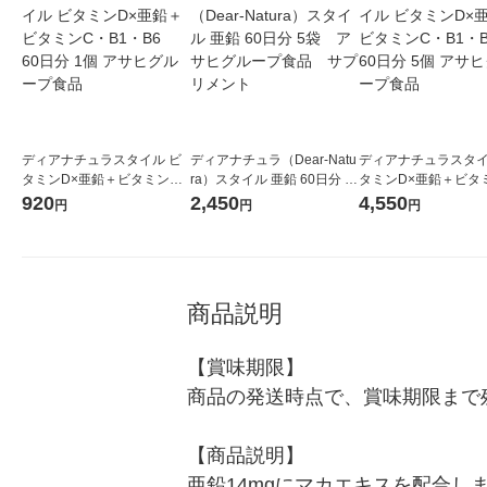
ディアナチュラスタイル ビ
ディアナチュラ（Dear-Natu
ディアナチュラスタイ
タミンD×亜鉛＋ビタミン
ra）スタイル 亜鉛 60日分 5
タミンD×亜鉛＋ビタ
C・B1・B6 60日分 1個 ア
袋 アサヒグループ食品
C・B1・B6 60日分 
920
2,450
4,550
円
円
円
サヒグループ食品
サプリメント
サヒグループ食品
商品説明
【賞味期限】

商品の発送時点で、賞味期限まで残
【商品説明】

亜鉛14mgにマカエキスを配合し