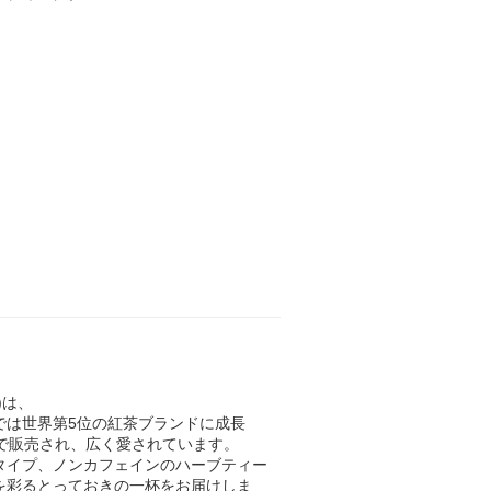
)は、
では世界第5位の紅茶ブランドに成長
で販売され、広く愛されています。
タイプ、ノンカフェインのハーブティー
を彩るとっておきの一杯をお届けしま