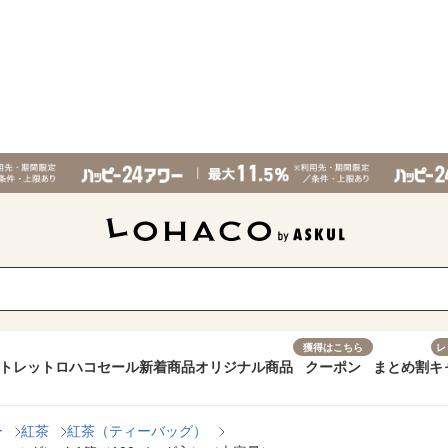
獲得はこちら
レ
トレット
ロハコセール
新着商品
オリジナル商品
クーポン
まとめ割
キ
ー
紅茶
紅茶（ティーバッグ）