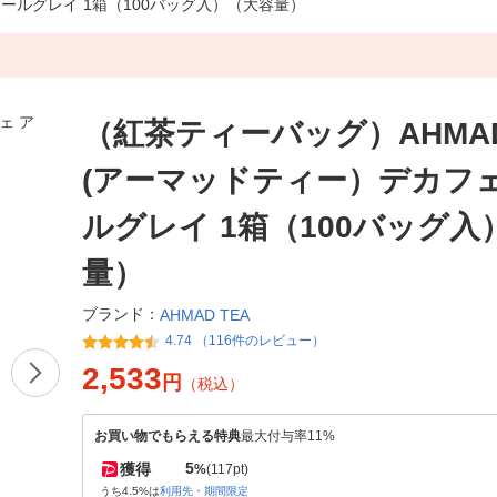
アールグレイ 1箱（100バッグ入）（大容量）
（紅茶ティーバッグ）AHMAD
(アーマッドティー）デカフェ
ルグレイ 1箱（100バッグ入
量）
ブランド：
AHMAD TEA
4.74 （116件のレビュー）
2,533
円
（税込）
お買い物でもらえる特典
最大付与率11%
5
獲得
%
(117pt)
うち4.5%は
利用先・期間限定