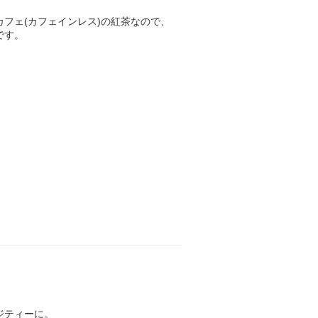
フェ(カフェインレス)の紅茶なので、
です。
ジティーに。