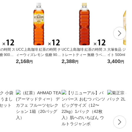
茶の時間 ス
UCC上島珈琲 紅茶の時間 テ
UCC上島珈琲 紅茶の時間 ス
大塚食品 ジャ
 900ml
ィーウィズレモン 低糖 900
トレートティー 無糖 ラベル
イト 500ml 1箱
ml 1箱（12本入）
レスボトル 900ml 1箱（12
530510
2,168
2,388
3,400
円
円
円
本入）