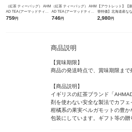
（紅茶 ティーバッグ） AHM
（紅茶 ティーバッグ） AHM
【アウトレット】【
AD TEA (アーマッドティ
AD TEA (アーマッドティ
替特価】北海道産な
ー） デカフェ アールグレイ
ー） デカフェ スウィーツテ
し 無洗米 5kg 1袋 
759
746
2,980
円
円
円
1箱（20袋入）（カフェイン
ィーセレクション 1箱 20袋
米 木徳神糧 オリジナ
レス）
商品説明
【賞味期限】

商品の発送時点で、賞味期限まで残
【商品説明】

イギリスの紅茶ブランド「AHMA
剤を使わない安全な製法でカフェ
柑橘系の果実ベルガモットの豊か
包装にしています。ギフト等の贈