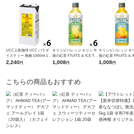
UCC上島珈琲 UCC パラダ
キリンビバレッジ キリン 午
キリンビバレッジ キリ
イスティー 無糖 1000ml 1箱
後の紅茶 FTUITS ＆ ICE TEA
後の紅茶 FRUITS ＆ I
（6本入）
（フルーツ＆アイスティ
A （フルーツ＆ア
2,240
1,008
1,008
円
円
円
ー） 白ぶどうとレモン 500
ー） オレンジとグレ
ml 1セット（6本）
ルーツ 500ml 1セッ
本）
こちらの商品もおすすめ