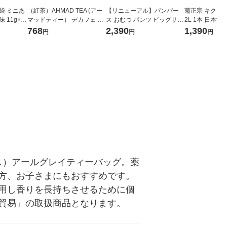
袋 ミニあ
（紅茶）AHMAD TEA (アー
【リニューアル】パンパー
菊正宗 キクマサ
 11g×4
マッドティー） デカフェ フ
ス おむつ パンツ ビッグサイ
2L 1本 日本酒
3）
ルーツセレクション 1箱（2
ズ（12〜22kg）1パック（4
768
2,390
1,390
円
円
円
0バッグ入）
2枚入）肌へのいちばん ウル
トラジャンボ
レス）アールグレイティーバッグ。薬
方、お子さまにもおすすめです。
用し香りを長持ちさせるために個
貿易」の取扱商品となります。