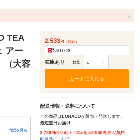
 TEA
2,533
円
（税込）
 アー
5
%
(117pt)
）（大容
在庫あり
1
数量
カートに入れる
配送情報・送料について
この商品は
LOHACO
が販売・発送します。
最短翌日お届け
内訳を見る
3,780
550
無料
円
(税込)以上で基本配送料
円
(税込)
配送料について