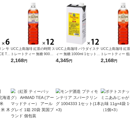
ン 午
UCC上島珈琲 紅茶の時間 ス
UCC上島珈琲 パラダイステ
UCC上島珈琲 紅
CE TE
トレートティー 無糖 900ml
ィー 無糖 1000ml 1セット
トレートティー 低糖
イスティ
1箱（12本入）
（12本）
1箱（12本入）
2,168
4,345
2,168
円
円
円
ープフ
ト（6