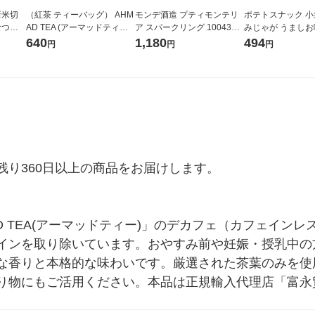
新米切
（紅茶 ティーバッグ） AHM
モンデ酒造 プティモンテリ
ポテトスナック 小
なつぼ
AD TEA (アーマッドティ
ア スパークリング 1004333
みじゃが うましお味
令和7年産
ー） アールグレイ 1箱 20袋
1セット(1本×3)
袋 1セット（1個×
640
1,180
494
円
円
円
ル
英国ブランド 個包装
り360日以上の商品をお届けします。

D TEA(アーマッドティー)」のデカフェ（カフェイン
インを取り除いています。おやすみ前や妊娠・授乳中の
な香りと本格的な味わいです。厳選された茶葉のみを使
り物にもご活用ください。本品は正規輸入代理店「富永