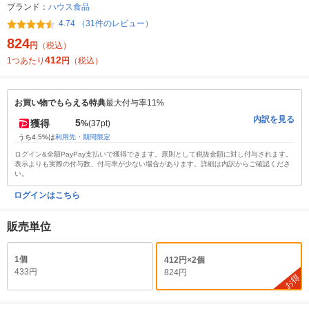
ブランド：
ハウス食品
4.74 （31件のレビュー）
824
円
（税込）
412
1つあたり
円
（税込）
お買い物でもらえる特典
最大付与率11%
内訳を見る
5
獲得
%
(37pt)
うち4.5%は
利用先・期間限定
ログイン&全額PayPay支払いで獲得できます。原則として税抜金額に対し付与されます。
表示よりも実際の付与数、付与率が少ない場合があります。詳細は内訳からご確認くださ
い。
ログインはこちら
販売単位
1個
412円×2個
433円
824円
お得