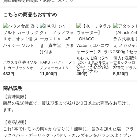
賞味期限/使用期限・返品について
こちらの商品もおすすめ
ハウス食品 香りソル
HAKU（ハク） メラ
【水・ミネラルウォー
アタックゼロ（A
ト ガーリック＆オニ
ノフォーカスＩＶ 4
ター】LOHACO Wate
ZERO) ドラ
オン 1個 スパイシー
433
5ｇ 資生堂 おまけ
11,000
r（ロハコウォータ
490
詰め替え メガ
5,820
円
円
円
円
ソルト
付き
ー）2L ラベルレス 1
ボ 2300g 1
箱（5本入）（イチオ
個入) 洗濯洗剤
商品説明
シ） オリジナル
【賞味期限】

商品の発送時点で、賞味期限まで残り240日以上の商品をお届けし
ます。

【商品説明】

これ1本でレモンの爽やかな香りに！酸味に、旨みを加えた塩、ブラ
ックペパー・ガーリック・パセリ・カルダモンをバランスよくブレ