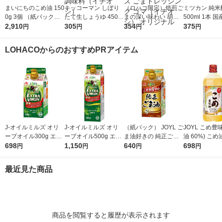
まいにちのこめ油 150
キッコーマン しぼり
（ロハコ限定）焙煎ご
ミツカン 純米
0g 3個 （紙パック）
たて生しょうゆ 450m
まの深い味わい 胡麻
500ml 1本 国
三和油脂 国産 米油 業
2,910
l 1本 ＜やわらか密封
305
ドレッシング 490ml 1
354
0％ 米酢 食酢
375
円
円
円
円
務用 大容量 特大
ボトル＞ 醤油 しょう
本 エスエスケイフー
油 調味料（イチオ
ズ ごまドレッシング
LOHACOからのおすすめPRアイテム
シ）
ゴマ（イチオシ） オ
リジナル
J-オイルミルズ オリ
J-オイルミルズ オリ
（紙パック） JOYL ご
JOYL こめ豊味
ーブオイル300g エキ
ーブオイル500g エキ
ま油好きの 純正ごま
油 60%) こめ油 ブレ
ストラバージン スペ
698
ストラバージン スペ
1,150
油 300g 1本 味の素 J-
640
ンド 味の素 J
698
円
円
円
円
イン産オリーブ100%
イン産オリーブ100%
オイルミルズ
ミルズ 900g 
1本（紙パック） JOY
1本（紙パック） JOY
本
最近見た商品
L
L
商品を閲覧すると履歴が表示されます