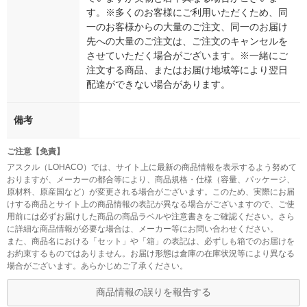
す。※多くのお客様にご利用いただくため、同
一のお客様からの大量のご注文、同一のお届け
先への大量のご注文は、ご注文のキャンセルを
させていただく場合がございます。※一緒にご
注文する商品、またはお届け地域等により翌日
配達ができない場合があります。
備考
ご注意【免責】
アスクル（LOHACO）では、サイト上に最新の商品情報を表示するよう努めて
おりますが、メーカーの都合等により、商品規格・仕様（容量、パッケージ、
原材料、原産国など）が変更される場合がございます。このため、実際にお届
けする商品とサイト上の商品情報の表記が異なる場合がございますので、ご使
用前には必ずお届けした商品の商品ラベルや注意書きをご確認ください。さら
に詳細な商品情報が必要な場合は、メーカー等にお問い合わせください。
また、商品名における「セット」や「箱」の表記は、必ずしも箱でのお届けを
お約束するものではありません。お届け形態は倉庫の在庫状況等により異なる
場合がございます。あらかじめご了承ください。
商品情報の誤りを報告する