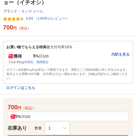
ョー（イチオシ）
ブランド：
キンチョール
4.69 （148件のレビュー）
700
円
（税込）
お買い物でもらえる特典
最大付与率16%
内訳を見る
5
獲得
%
(31pt)
うち4.5%は
利用先・期間限定
ログイン&全額PayPay支払いで獲得できます。原則として税抜金額に対し付与されます。
表示よりも実際の付与数、付与率が少ない場合があります。詳細は内訳からご確認くださ
い。
ログインはこちら
700
円
（税込）
5
%
(31pt)
在庫あり
1
数量