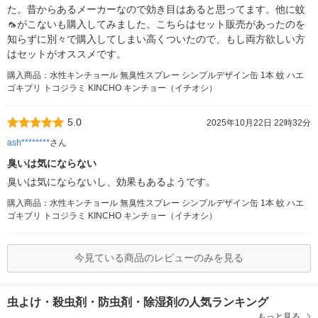
た。昔からあるメーカーなので効き目はあると思ってます。他に蚊
🦟がこないも購入してみました。こちらはセット販売があったのを
知らずに別々で購入してしまい高くついたので、もし両方欲しい方
はセットがオススメです。
購入商品：水性キンチョール 無臭性スプレー シンプルデザイン缶 1本 蚊 ハエ
ゴキブリ トコジラミ KINCHO キンチョー（イチオシ）
5.0
2025年10月22日 22時32分
ash********
さん
臭いは気にならない
臭いは気にならないし、効果もあるようです。
購入商品：水性キンチョール 無臭性スプレー シンプルデザイン缶 1本 蚊 ハエ
ゴキブリ トコジラミ KINCHO キンチョー（イチオシ）
今見ている商品のレビューのみを見る
虫よけ・殺虫剤・防虫剤・除湿剤の人気ランキング
もっと見る