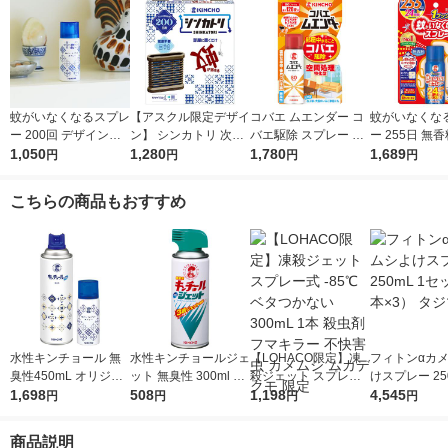
蚊がいなくなるスプレ
【アスクル限定デザイ
コバエ ムエンダー コ
蚊がいなくな
ー 200回 デザイン缶
ン】 シンカトリ 次世
バエ駆除 スプレー 80
ー 255日 無香
無香料 12時間持続 蚊
1,050
代型 屋内蚊取り 電源
1,280
プッシュ 最大120畳 1
1,780
間持続 蚊取り 
1,689
円
円
円
円
取り 殺虫剤 ワンプッ
不要 ブラウン容器 20
本 KINCHO キンチョ
虫剤 ワンプッ
シュ 1本 KINCHO キ
0日 無臭 蚊 駆除 玄関
ー
本 大日本除虫
こちらの商品もおすすめ
ンチョー
KINCHO キンチョー 1
セット 限定
水性キンチョール 無
水性キンチョールジェ
【LOHACO限定】凍
フィトンαカ
臭性450mL オリジナ
ット 無臭性 300ml ス
殺ジェット スプレー
けスプレー 250
ルデザイン缶 ＋ 蚊が
1,698
プレー 蚊 ハエ ゴキブ
508
式 -85℃ ベタつかない
1,198
セット（1本×
4,545
円
円
円
円
いなくなるスプレー
リ トコジラミ 殺虫剤
300mL 1本 殺虫剤 フ
マヤ
簡易パッケージ 無香
1本 KINCHO キンチョ
マキラー 不快害虫 カ
商品説明