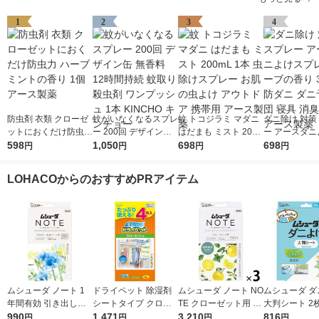
1
2
3
4
防虫剤 衣類 クローゼ
蚊がいなくなるスプレ
蚊 トコジラミ マダニ
ダニ除け 対策
ットにおくだけ防虫力
ー 200回 デザイン缶
はだまも ミスト 200
ー アースダニ
ハーブミントの香り 1
598
無香料 12時間持続 蚊
1,050
mL 1本 虫除けスプレ
698
プレー ハーブ
698
円
円
円
円
個 アース製薬
取り 殺虫剤 ワンプッ
ー お肌の虫よけ アウ
350mL 防ダ
シュ 1本 KINCHO キ
トドア 携帯用 アース
防 布団 寝具 
LOHACOからのおすすめPRアイテム
ンチョー
製薬
アース製薬
ムシューダ ノート 1
ドライペット 除湿剤
ムシューダ ノート NO
ムシューダ ダ
年間有効 引き出し・
シートタイプ クロー
TE クローゼット用 衣
大判シート 2
衣装ケース用 フリー
990
ゼット用 1袋（4枚
1,471
類 防虫剤 ペパーミン
3,210
ニ除け エス
816
円
円
円
円