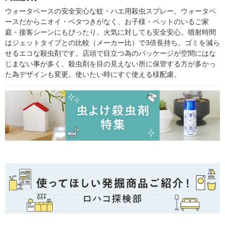
料 セット
ー
メムシ ムカデ クモ 限
定
ウォータベースの安全安心な蚊・ハエ用殺虫スプレー。ウォータベ
ースだからニオイ・ベタつきがなく、お子様・ペットのいるご家
庭・接客シーンにもぴったり。火気に対しても安全安心。噴射時間
はジェットタイプとの比較（メーカー比）で3倍長持ち。ゴミを減ら
せるエコな殺虫剤です。店頭で目立つ為のパッケージが空間にはな
じまない事が多く、殺虫剤を目の見えない所に保管する方が多かっ
た為デザインも変更。使いたい時にすぐ使える様配慮。