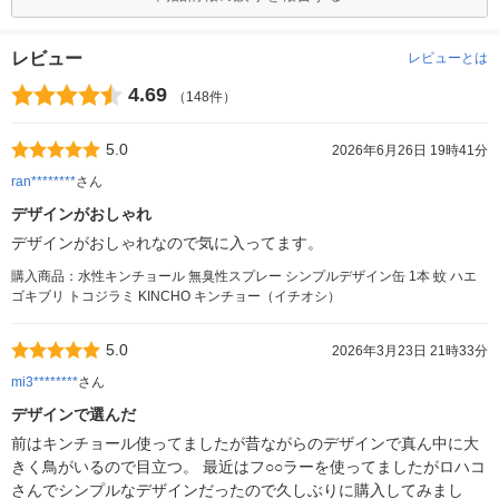
レビュー
レビューとは
4.69
（148件）
5.0
2026年6月26日 19時41分
ran********
さん
デザインがおしゃれ
デザインがおしゃれなので気に入ってます。
購入商品：水性キンチョール 無臭性スプレー シンプルデザイン缶 1本 蚊 ハエ
ゴキブリ トコジラミ KINCHO キンチョー（イチオシ）
5.0
2026年3月23日 21時33分
mi3********
さん
デザインで選んだ
前はキンチョール使ってましたが昔ながらのデザインで真ん中に大
きく鳥がいるので目立つ。 最近はフ○○ラーを使ってましたがロハコ
さんでシンプルなデザインだったので久しぶりに購入してみまし