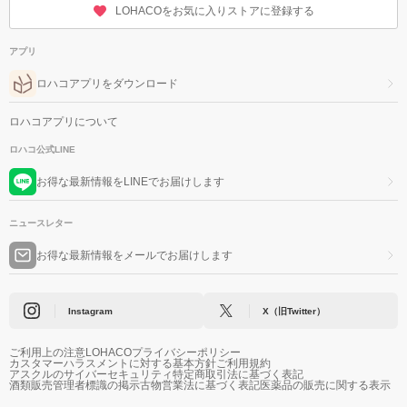
LOHACOをお気に入りストアに登録する
アプリ
ロハコアプリをダウンロード
ロハコアプリについて
ロハコ公式LINE
お得な最新情報をLINEでお届けします
ニュースレター
お得な最新情報をメールでお届けします
Instagram
X（旧Twitter）
ご利用上の注意
LOHACOプライバシーポリシー
カスタマーハラスメントに対する基本方針
ご利用規約
アスクルのサイバーセキュリティ
特定商取引法に基づく表記
酒類販売管理者標識の掲示
古物営業法に基づく表記
医薬品の販売に関する表示