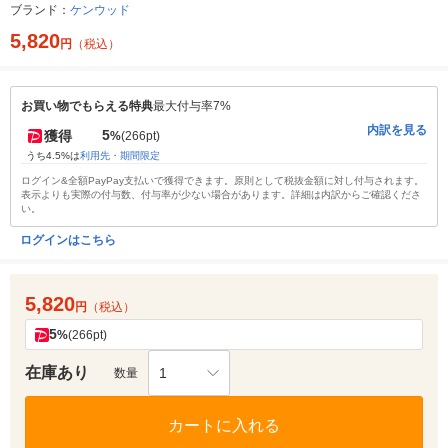
ブランド：
ケンウッド
5,820
円
（税込）
お買い物でもらえる特典
最大付与率7%
内訳を見る
5
獲得
%
(266pt)
うち4.5%は
利用先・期間限定
ログイン&全額PayPay支払いで獲得できます。原則として税抜金額に対し付与されます。
表示よりも実際の付与数、付与率が少ない場合があります。詳細は内訳からご確認くださ
い。
ログインはこちら
5,820
円
（税込）
5
%
(266pt)
在庫あり
1
数量
カートに入れる