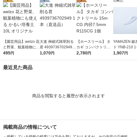
1
2
3
4
【園芸用品】welzo 花
大進 伸縮式雑草削る
【ホースリール】 タ
YAMAZEN 
と野菜、観葉植物にも
君 4939736702949 1
カギ コンパクトリー
ド YNB-210
使える かるい培養土
495
本（直送品）
1,070
ル 15m CG 内径7.5m
2,780
0枚入（直送
1,907
円
円
円
円
10L オリジナル
m R115CG 1個
最近見た商品
商品を閲覧すると履歴が表示されます
掲載商品の情報について
・
掲載している情報の精度には万全を期しておりますが、その内容の正確性、