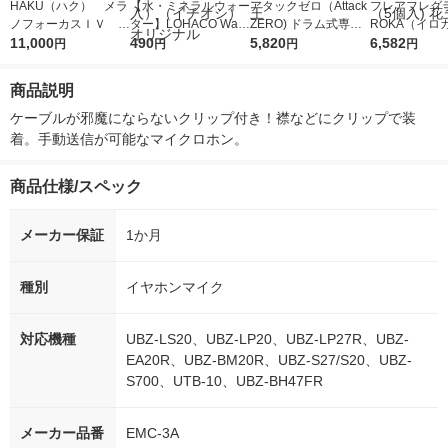
HAKU（ハク） メラ
【水・ミネラルウォー
アタックゼロ（Attack
フレアフレグラ
ノフォーカスＩＶ 4
ター】LOHACO Wate
ZERO) ドラム式専用
ROKA（イロ
5ｇ 資生堂 おまけ
11,000
r（ロハコウォータ
490
詰め替え メガジャン
5,820
イキッドリリ
6,582
円
円
円
円
付き
ー）2L ラベルレス 1
ボ 2300g 1セット（2
柔軟剤 詰め替
箱（5本入）（イチオ
個入) 洗濯洗剤 花王
大 1200ml 
商品説明
シ） オリジナル
（5個入) 花王
ケーブルが邪魔にならないクリップ付き！襟などにクリップで装
着。手動送信が可能なマイクロホン。
商品仕様/スペック
メーカー保証
1か月
種別
イヤホンマイク
対応機種
UBZ-LS20、UBZ-LP20、UBZ-LP27R、UBZ-
EA20R、UBZ-BM20R、UBZ-S27/S20、UBZ-
S700、UTB-10、UBZ-BH47FR
メーカー品番
EMC-3A